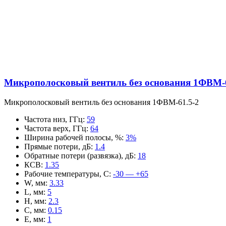
Микрополосковый вентиль без основания 1ФВМ-6
Микрополосковый вентиль без основания 1ФВМ-61.5-2
Частота низ, ГГц
:
59
Частота верх, ГГц
:
64
Ширина рабочей полосы, %
:
3%
Прямые потери, дБ
:
1.4
Обратные потери (развязка), дБ
:
18
КСВ
:
1.35
Рабочие температуры, С
:
-30 — +65
W, мм
:
3.33
L, мм
:
5
H, мм
:
2.3
C, мм
:
0.15
E, мм
:
1