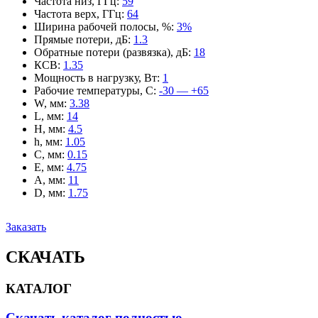
Частота низ, ГГц
:
59
Частота верх, ГГц
:
64
Ширина рабочей полосы, %
:
3%
Прямые потери, дБ
:
1.3
Обратные потери (развязка), дБ
:
18
КСВ
:
1.35
Мощность в нагрузку, Вт
:
1
Рабочие температуры, С
:
-30 — +65
W, мм
:
3.38
L, мм
:
14
H, мм
:
4.5
h, мм
:
1.05
C, мм
:
0.15
E, мм
:
4.75
A, мм
:
11
D, мм
:
1.75
Заказать
СКАЧАТЬ
КАТАЛОГ
Скачать каталог полностью