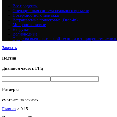
Все
продукты
Операционная система реального времени
Поверхностного монтажа
Встраиваемые полосковые (Drop-In)
Микрополосковые
Нагрузки
Волноводные
Средства вычислительной техники в защищенном испол
Закрыть
Подтип
Диапазон частот, ГГц
Размеры
смотрите на эскизах
Главная
>
0.15