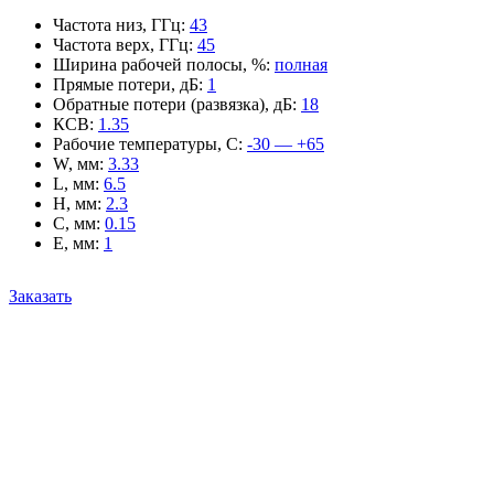
Частота низ, ГГц
:
43
Частота верх, ГГц
:
45
Ширина рабочей полосы, %
:
полная
Прямые потери, дБ
:
1
Обратные потери (развязка), дБ
:
18
КСВ
:
1.35
Рабочие температуры, С
:
-30 — +65
W, мм
:
3.33
L, мм
:
6.5
H, мм
:
2.3
C, мм
:
0.15
E, мм
:
1
Заказать