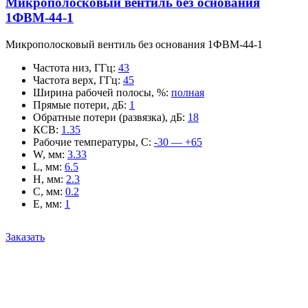
Микрополосковый вентиль без основания
1ФВМ-44-1
Микрополосковый вентиль без основания 1ФВМ-44-1
Частота низ, ГГц
:
43
Частота верх, ГГц
:
45
Ширина рабочей полосы, %
:
полная
Прямые потери, дБ
:
1
Обратные потери (развязка), дБ
:
18
КСВ
:
1.35
Рабочие температуры, С
:
-30 — +65
W, мм
:
3.33
L, мм
:
6.5
H, мм
:
2.3
C, мм
:
0.2
E, мм
:
1
Заказать