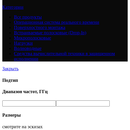
Категории
Все
продукты
Операционная система реального времени
Поверхностного монтажа
Встраиваемые полосковые (Drop-In)
Микрополосковые
Нагрузки
Волноводные
Средства вычислительной техники в защищенном
исполнении
Закрыть
Подтип
Диапазон частот, ГГц
Размеры
смотрите на эскизах