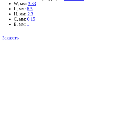
W, мм
:
3.33
L, мм
:
6.5
H, мм
:
2.3
C, мм
:
0.15
E, мм
:
1
Заказать