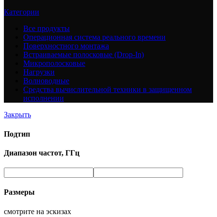
Категории
Все
продукты
Операционная система реального времени
Поверхностного монтажа
Встраиваемые полосковые (Drop-In)
Микрополосковые
Нагрузки
Волноводные
Средства вычислительной техники в защищенном
исполнении
Закрыть
Подтип
Диапазон частот, ГГц
Размеры
смотрите на эскизах