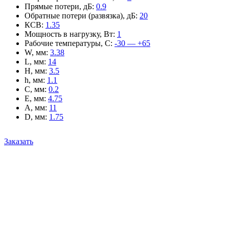
Прямые потери, дБ
:
0.9
Обратные потери (развязка), дБ
:
20
КСВ
:
1.35
Мощность в нагрузку, Вт
:
1
Рабочие температуры, С
:
-30 — +65
W, мм
:
3.38
L, мм
:
14
H, мм
:
3.5
h, мм
:
1.1
C, мм
:
0.2
E, мм
:
4.75
A, мм
:
11
D, мм
:
1.75
Заказать