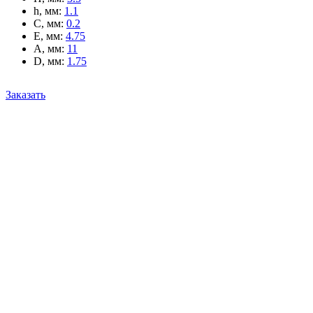
h, мм
:
1.1
C, мм
:
0.2
E, мм
:
4.75
A, мм
:
11
D, мм
:
1.75
Заказать