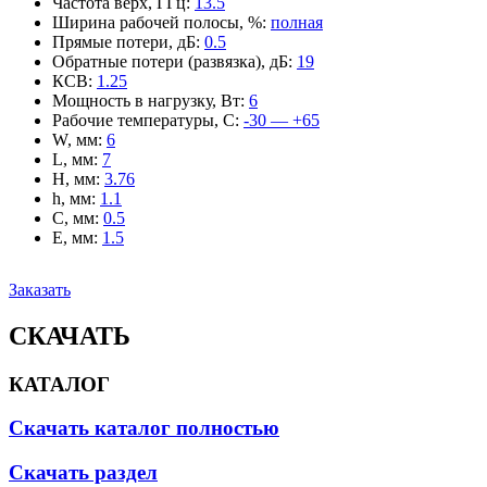
Частота верх, ГГц
:
13.5
Ширина рабочей полосы, %
:
полная
Прямые потери, дБ
:
0.5
Обратные потери (развязка), дБ
:
19
КСВ
:
1.25
Мощность в нагрузку, Вт
:
6
Рабочие температуры, С
:
-30 — +65
W, мм
:
6
L, мм
:
7
H, мм
:
3.76
h, мм
:
1.1
C, мм
:
0.5
E, мм
:
1.5
Заказать
СКАЧАТЬ
КАТАЛОГ
Скачать каталог полностью
Скачать раздел