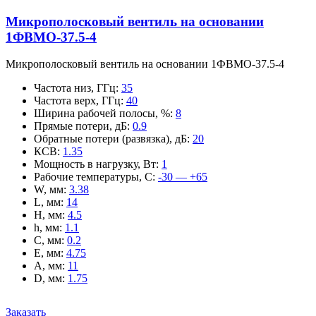
Микрополосковый вентиль на основании
1ФВМO-37.5-4
Микрополосковый вентиль на основании 1ФВМO-37.5-4
Частота низ, ГГц
:
35
Частота верх, ГГц
:
40
Ширина рабочей полосы, %
:
8
Прямые потери, дБ
:
0.9
Обратные потери (развязка), дБ
:
20
КСВ
:
1.35
Мощность в нагрузку, Вт
:
1
Рабочие температуры, С
:
-30 — +65
W, мм
:
3.38
L, мм
:
14
H, мм
:
4.5
h, мм
:
1.1
C, мм
:
0.2
E, мм
:
4.75
A, мм
:
11
D, мм
:
1.75
Заказать