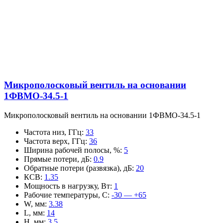
Микрополосковый вентиль на основании
1ФВМO-34.5-1
Микрополосковый вентиль на основании 1ФВМO-34.5-1
Частота низ, ГГц
:
33
Частота верх, ГГц
:
36
Ширина рабочей полосы, %
:
5
Прямые потери, дБ
:
0.9
Обратные потери (развязка), дБ
:
20
КСВ
:
1.35
Мощность в нагрузку, Вт
:
1
Рабочие температуры, С
:
-30 — +65
W, мм
:
3.38
L, мм
:
14
H, мм
:
3.5