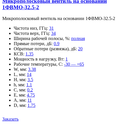
Микрополосковый вентиль на основании
1ФВМO-32.5-2
Микрополосковый вентиль на основании 1ФВМO-32.5-2
Частота низ, ГГц
:
31
Частота верх, ГГц
:
34
Ширина рабочей полосы, %
:
полная
Прямые потери, дБ
:
0.9
Обратные потери (развязка), дБ
:
20
КСВ
:
1.35
Мощность в нагрузку, Вт
:
1
Рабочие температуры, С
:
-30 — +65
W, мм
:
3.38
L, мм
:
14
H, мм
:
3.5
h, мм
:
1.1
C, мм
:
0.2
E, мм
:
4.75
A, мм
:
11
D, мм
:
1.75
Заказать