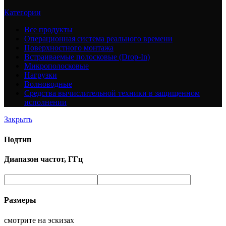
Категории
Все
продукты
Операционная система реального времени
Поверхностного монтажа
Встраиваемые полосковые (Drop-In)
Микрополосковые
Нагрузки
Волноводные
Средства вычислительной техники в защищенном
исполнении
Закрыть
Подтип
Диапазон частот, ГГц
Размеры
смотрите на эскизах