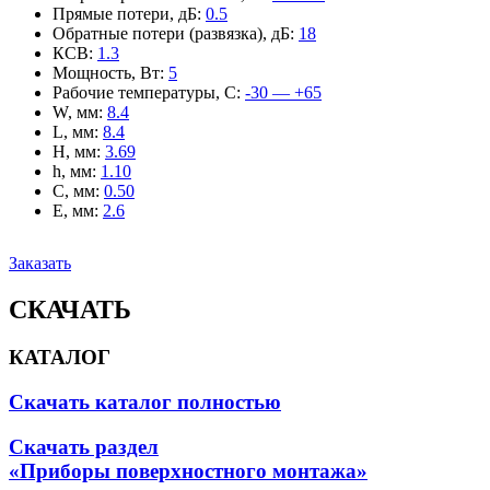
Прямые потери, дБ
:
0.5
Обратные потери (развязка), дБ
:
18
КСВ
:
1.3
Мощность, Вт
:
5
Рабочие температуры, С
:
-30 — +65
W, мм
:
8.4
L, мм
:
8.4
H, мм
:
3.69
h, мм
:
1.10
C, мм
:
0.50
E, мм
:
2.6
Заказать
СКАЧАТЬ
КАТАЛОГ
Скачать каталог полностью
Скачать раздел
«Приборы поверхностного монтажа»