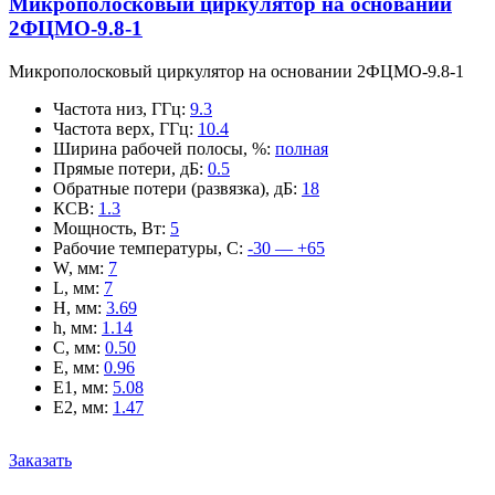
Микрополосковый циркулятор на основании
2ФЦМО-9.8-1
Микрополосковый циркулятор на основании 2ФЦМО-9.8-1
Частота низ, ГГц
:
9.3
Частота верх, ГГц
:
10.4
Ширина рабочей полосы, %
:
полная
Прямые потери, дБ
:
0.5
Обратные потери (развязка), дБ
:
18
КСВ
:
1.3
Мощность, Вт
:
5
Рабочие температуры, С
:
-30 — +65
W, мм
:
7
L, мм
:
7
H, мм
:
3.69
h, мм
:
1.14
C, мм
:
0.50
E, мм
:
0.96
E1, мм
:
5.08
E2, мм
:
1.47
Заказать