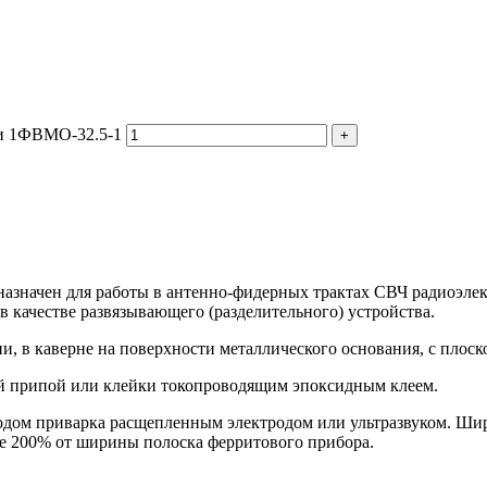
ии 1ФВМO-32.5-1
азначен для работы в антенно-фидерных трактах СВЧ радиоэле
 качестве развязывающего (разделительного) устройства.
, в каверне на поверхности металлического основания, с плоск
й припой или клейки токопроводящим эпоксидным клеем.
дом приварка расщепленным электродом или ультразвуком. Ши
е 200% от ширины полоска ферритового прибора.