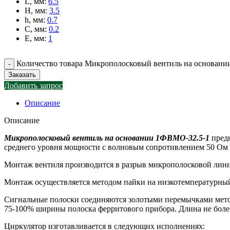
L, мм
:
6.5
H, мм
:
3.5
h, мм
:
0.7
C, мм
:
0.2
E, мм
:
1
Количество товара Микрополосковый вентиль на основан
Заказать
Добавить запрос
Описание
Описание
Микрополосковый вентиль на основании 1ФВМO-32.5-1
предн
среднего уровня мощности с волновым сопротивлением 50 Ом в
Монтаж вентиля производится в разрыв микрополосковой линии
Монтаж осуществляется методом пайки на низкотемпературны
Сигнальные полоски соединяются золотыми перемычками мето
75-100% ширины полоска ферритового прибора. Длина не боле
Циркулятор изготавливается в следующих исполнениях: