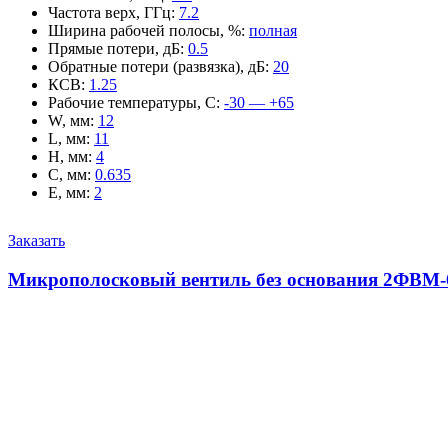
Частота верх, ГГц
:
7.2
Ширина рабочей полосы, %
:
полная
Прямые потери, дБ
:
0.5
Обратные потери (развязка), дБ
:
20
КСВ
:
1.25
Рабочие температуры, С
:
-30 — +65
W, мм
:
12
L, мм
:
11
H, мм
:
4
C, мм
:
0.635
E, мм
:
2
Заказать
Микрополосковый вентиль без основания 2ФВМ-6