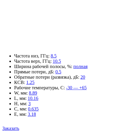
Частота низ, ГГц
:
8.5
Частота верх, ГГц
:
10.5
Ширина рабочей полосы, %
:
полная
Прямые потери, дБ
:
0.5
Обратные потери (развязка), дБ
:
20
КСВ
:
1.25
Рабочие температуры, С
:
-30 — +65
W, мм
:
8.89
L, мм
:
10.16
H, мм
:
3
C, мм
:
0.635
E, мм
:
3.18
Заказать