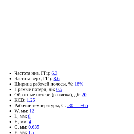
Частота низ, ГГц
:
6.3
Частота верх, ГГц
:
8.6
Ширина рабочей полосы, %
:
18%
Прямые потери, дБ
:
0.5
Обратные потери (развязка), дБ
:
20
КСВ
:
1.25
Рабочие температуры, С
:
-30 — +65
W, мм
:
12
L, мм
:
8
H, мм
:
4
C, мм
:
0.635
E, мм
:
1.5