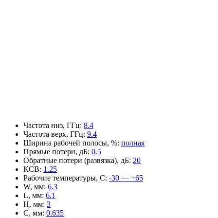
Частота низ, ГГц
:
8.4
Частота верх, ГГц
:
9.4
Ширина рабочей полосы, %
:
полная
Прямые потери, дБ
:
0.5
Обратные потери (развязка), дБ
:
20
КСВ
:
1.25
Рабочие температуры, С
:
-30 — +65
W, мм
:
6.3
L, мм
:
6.1
H, мм
:
3
C, мм
:
0.635