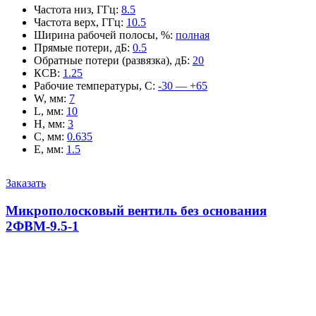
Частота низ, ГГц
:
8.5
Частота верх, ГГц
:
10.5
Ширина рабочей полосы, %
:
полная
Прямые потери, дБ
:
0.5
Обратные потери (развязка), дБ
:
20
КСВ
:
1.25
Рабочие температуры, С
:
-30 — +65
W, мм
:
7
L, мм
:
10
H, мм
:
3
C, мм
:
0.635
E, мм
:
1.5
Заказать
Микрополосковый вентиль без основания
2ФВМ-9.5-1