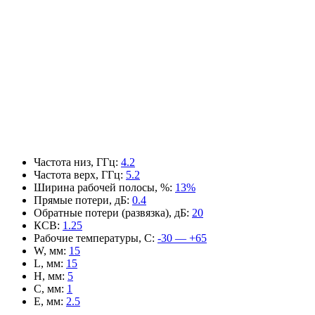
Частота низ, ГГц
:
4.2
Частота верх, ГГц
:
5.2
Ширина рабочей полосы, %
:
13%
Прямые потери, дБ
:
0.4
Обратные потери (развязка), дБ
:
20
КСВ
:
1.25
Рабочие температуры, С
:
-30 — +65
W, мм
:
15
L, мм
:
15
H, мм
:
5
C, мм
:
1
E, мм
:
2.5