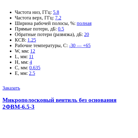
Частота низ, ГГц
:
5.8
Частота верх, ГГц
:
7.2
Ширина рабочей полосы, %
:
полная
Прямые потери, дБ
:
0.5
Обратные потери (развязка), дБ
:
20
КСВ
:
1.25
Рабочие температуры, С
:
-30 — +65
W, мм
:
12
L, мм
:
11
H, мм
:
4
C, мм
:
0.635
E, мм
:
2.5
Заказать
Микрополосковый вентиль без основания
2ФВМ-6.5-3