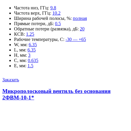
Частота низ, ГГц
:
9.8
Частота верх, ГГц
:
10.2
Ширина рабочей полосы, %
:
полная
Прямые потери, дБ
:
0.5
Обратные потери (развязка), дБ
:
20
КСВ
:
1.25
Рабочие температуры, С
:
-30 — +65
W, мм
:
6.35
L, мм
:
6.35
H, мм
:
3
C, мм
:
0.635
E, мм
:
1.5
Заказать
Микрополосковый вентиль без основания
2ФВМ-10-1*