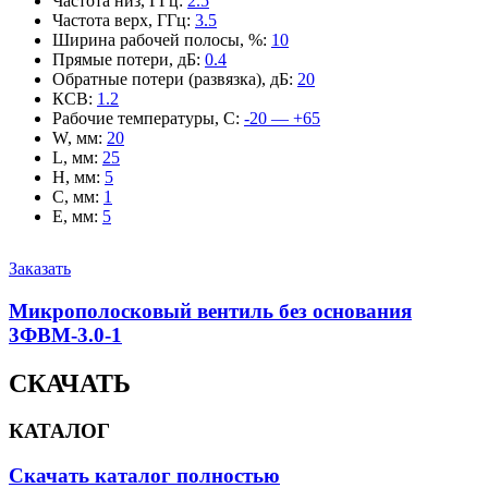
Частота низ, ГГц
:
2.5
Частота верх, ГГц
:
3.5
Ширина рабочей полосы, %
:
10
Прямые потери, дБ
:
0.4
Обратные потери (развязка), дБ
:
20
КСВ
:
1.2
Рабочие температуры, С
:
-20 — +65
W, мм
:
20
L, мм
:
25
H, мм
:
5
C, мм
:
1
E, мм
:
5
Заказать
Микрополосковый вентиль без основания
3ФВМ-3.0-1
СКАЧАТЬ
КАТАЛОГ
Скачать каталог полностью