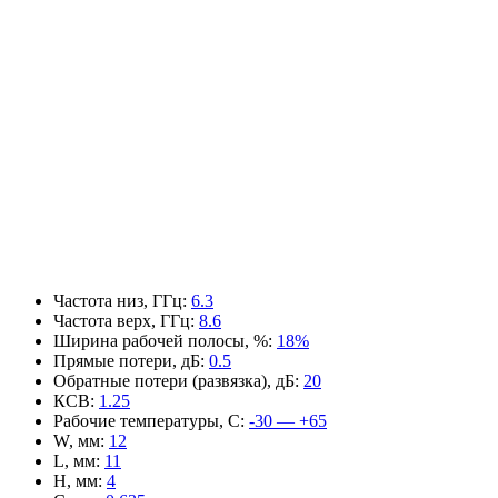
Частота низ, ГГц
:
6.3
Частота верх, ГГц
:
8.6
Ширина рабочей полосы, %
:
18%
Прямые потери, дБ
:
0.5
Обратные потери (развязка), дБ
:
20
КСВ
:
1.25
Рабочие температуры, С
:
-30 — +65
W, мм
:
12
L, мм
:
11
H, мм
:
4