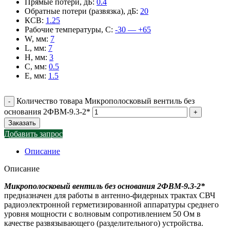
Прямые потери, дБ
:
0.4
Обратные потери (развязка), дБ
:
20
КСВ
:
1.25
Рабочие температуры, С
:
-30 — +65
W, мм
:
7
L, мм
:
7
H, мм
:
3
C, мм
:
0.5
E, мм
:
1.5
Количество товара Микрополосковый вентиль без
основания 2ФВМ-9.3-2*
Заказать
Добавить запрос
Описание
Описание
Микрополосковый вентиль без основания 2ФВМ-9.3-2*
предназначен для работы в антенно-фидерных трактах СВЧ
радиоэлектронной герметизированной аппаратуры среднего
уровня мощности с волновым сопротивлением 50 Ом в
качестве развязывающего (разделительного) устройства.