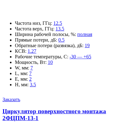
Частота низ, ГГц
:
12.5
Частота верх, ГГц
:
13.5
Ширина рабочей полосы, %
:
полная
Прямые потери, дБ
:
0.5
Обратные потери (развязка), дБ
:
19
КСВ
:
1.27
Рабочие температуры, С
:
-30 — +65
Мощность, Вт
:
10
W, мм
:
7
L, мм
:
7
E, мм
:
2
H, мм
:
3.5
Заказать
Циркулятор поверхностного монтажа
2ФЦПМ-13-1