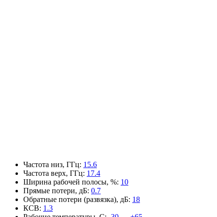
Частота низ, ГГц
:
15.6
Частота верх, ГГц
:
17.4
Ширина рабочей полосы, %
:
10
Прямые потери, дБ
:
0.7
Обратные потери (развязка), дБ
:
18
КСВ
:
1.3
Рабочие температуры, С
:
-30 — +65