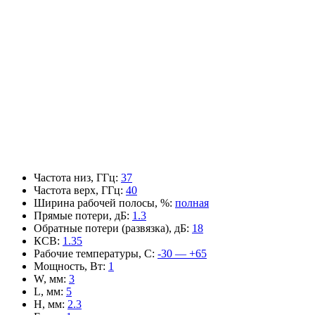
Частота низ, ГГц
:
37
Частота верх, ГГц
:
40
Ширина рабочей полосы, %
:
полная
Прямые потери, дБ
:
1.3
Обратные потери (развязка), дБ
:
18
КСВ
:
1.35
Рабочие температуры, С
:
-30 — +65
Мощность, Вт
:
1
W, мм
:
3
L, мм
:
5
H, мм
:
2.3