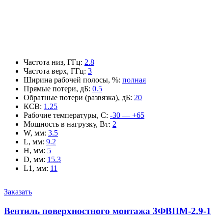
Частота низ, ГГц
:
2.8
Частота верх, ГГц
:
3
Ширина рабочей полосы, %
:
полная
Прямые потери, дБ
:
0.5
Обратные потери (развязка), дБ
:
20
КСВ
:
1.25
Рабочие температуры, С
:
-30 — +65
Мощность в нагрузку, Вт
:
2
W, мм
:
3.5
L, мм
:
9.2
H, мм
:
5
D, мм
:
15.3
L1, мм
:
11
Заказать
Вентиль поверхностного монтажа 3ФВПМ-2.9-1