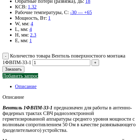
Обратные потери (развязка), дБ
:
18
КСВ
:
1.32
Рабочие температуры, С
:
-30 — +65
Мощность, Вт
:
1
W, мм
:
4
L, мм
:
4
H, мм
:
2.3
E, мм
:
1
Количество товара Вентиль поверхностного монтажа
1ФВПМ-33-1
Заказать
Добавить запрос
Описание
Описание
Вентиль 1ФВПМ-33-1
предназначен для работы в антенно-
фидерных трактах СВЧ радиоэлектронной
герметизированной аппаратуры среднего уровня мощности с
волновым сопротивлением 50 Ом в качестве развязывающего
(разделительного) устройства.