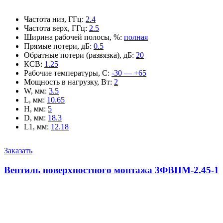
Частота низ, ГГц
:
2.4
Частота верх, ГГц
:
2.5
Ширина рабочей полосы, %
:
полная
Прямые потери, дБ
:
0.5
Обратные потери (развязка), дБ
:
20
КСВ
:
1.25
Рабочие температуры, С
:
-30 — +65
Мощность в нагрузку, Вт
:
2
W, мм
:
3.5
L, мм
:
10.65
H, мм
:
5
D, мм
:
18.3
L1, мм
:
12.18
Заказать
Вентиль поверхностного монтажа 3ФВПМ-2.45-1