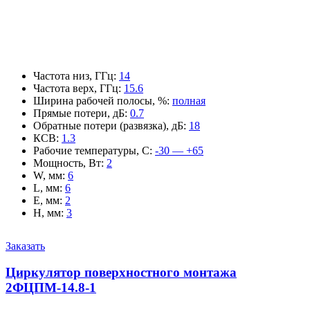
Частота низ, ГГц
:
14
Частота верх, ГГц
:
15.6
Ширина рабочей полосы, %
:
полная
Прямые потери, дБ
:
0.7
Обратные потери (развязка), дБ
:
18
КСВ
:
1.3
Рабочие температуры, С
:
-30 — +65
Мощность, Вт
:
2
W, мм
:
6
L, мм
:
6
E, мм
:
2
H, мм
:
3
Заказать
Циркулятор поверхностного монтажа
2ФЦПМ-14.8-1