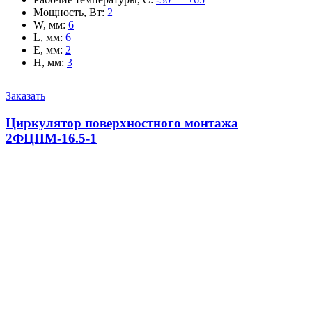
Мощность, Вт
:
2
W, мм
:
6
L, мм
:
6
E, мм
:
2
H, мм
:
3
Заказать
Циркулятор поверхностного монтажа
2ФЦПМ-16.5-1