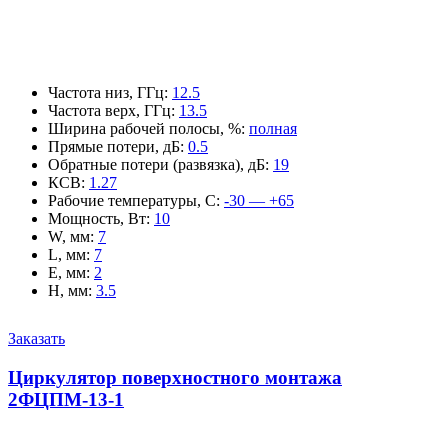
Частота низ, ГГц
:
12.5
Частота верх, ГГц
:
13.5
Ширина рабочей полосы, %
:
полная
Прямые потери, дБ
:
0.5
Обратные потери (развязка), дБ
:
19
КСВ
:
1.27
Рабочие температуры, С
:
-30 — +65
Мощность, Вт
:
10
W, мм
:
7
L, мм
:
7
E, мм
:
2
H, мм
:
3.5
Заказать
Циркулятор поверхностного монтажа
2ФЦПМ-13-1