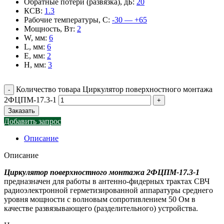
Обратные потери (развязка), дБ
:
20
КСВ
:
1.3
Рабочие температуры, С
:
-30 — +65
Мощность, Вт
:
2
W, мм
:
6
L, мм
:
6
E, мм
:
2
H, мм
:
3
Количество товара Циркулятор поверхностного монтажа
2ФЦПМ-17.3-1
Заказать
Добавить запрос
Описание
Описание
Циркулятор поверхностного монтажа 2ФЦПМ-17.3-1
предназначен для работы в антенно-фидерных трактах СВЧ
радиоэлектронной герметизированной аппаратуры среднего
уровня мощности с волновым сопротивлением 50 Ом в
качестве развязывающего (разделительного) устройства.