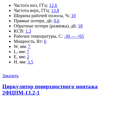
Частота низ, ГГц
:
12.6
Частота верх, ГГц
:
13.8
Ширина рабочей полосы, %
:
10
Прямые потери, дБ
:
0.6
Обратные потери (развязка), дБ
:
18
КСВ
:
1.3
Рабочие температуры, С
:
-30 — +65
Мощность, Вт
:
6
W, мм
:
7
L, мм
:
7
E, мм
:
2
H, мм
:
3.5
Заказать
Циркулятор поверхностного монтажа
2ФЦПМ-13.2-1