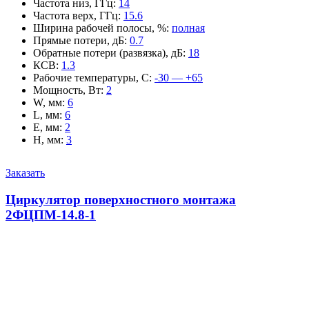
Частота низ, ГГц
:
14
Частота верх, ГГц
:
15.6
Ширина рабочей полосы, %
:
полная
Прямые потери, дБ
:
0.7
Обратные потери (развязка), дБ
:
18
КСВ
:
1.3
Рабочие температуры, С
:
-30 — +65
Мощность, Вт
:
2
W, мм
:
6
L, мм
:
6
E, мм
:
2
H, мм
:
3
Заказать
Циркулятор поверхностного монтажа
2ФЦПМ-14.8-1