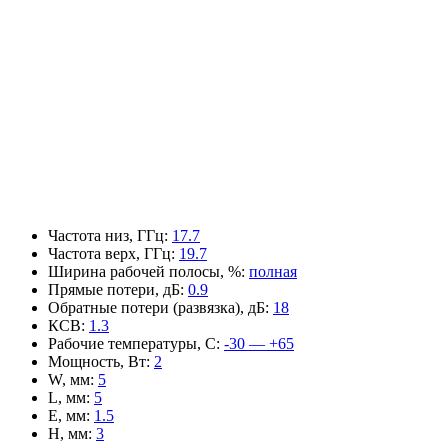
Частота низ, ГГц
:
17.7
Частота верх, ГГц
:
19.7
Ширина рабочей полосы, %
:
полная
Прямые потери, дБ
:
0.9
Обратные потери (развязка), дБ
:
18
КСВ
:
1.3
Рабочие температуры, С
:
-30 — +65
Мощность, Вт
:
2
W, мм
:
5
L, мм
:
5
E, мм
:
1.5
H, мм
:
3