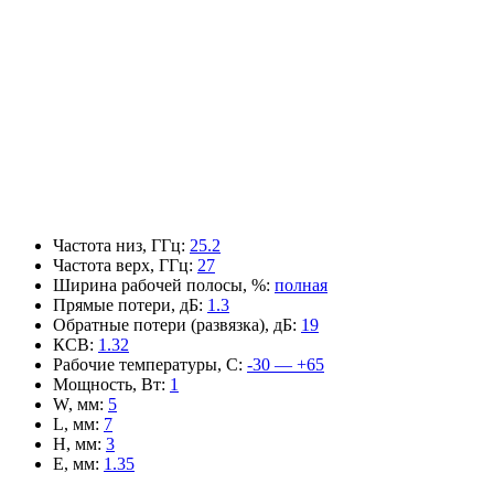
Частота низ, ГГц
:
25.2
Частота верх, ГГц
:
27
Ширина рабочей полосы, %
:
полная
Прямые потери, дБ
:
1.3
Обратные потери (развязка), дБ
:
19
КСВ
:
1.32
Рабочие температуры, С
:
-30 — +65
Мощность, Вт
:
1
W, мм
:
5
L, мм
:
7
H, мм
:
3
E, мм
:
1.35