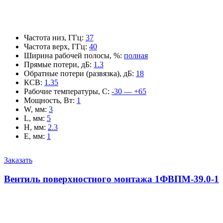
Частота низ, ГГц
:
37
Частота верх, ГГц
:
40
Ширина рабочей полосы, %
:
полная
Прямые потери, дБ
:
1.3
Обратные потери (развязка), дБ
:
18
КСВ
:
1.35
Рабочие температуры, С
:
-30 — +65
Мощность, Вт
:
1
W, мм
:
3
L, мм
:
5
H, мм
:
2.3
E, мм
:
1
Заказать
Вентиль поверхностного монтажа 1ФВПМ-39.0-1