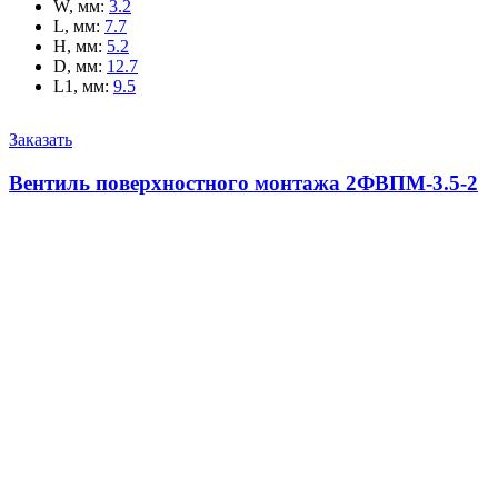
W, мм
:
3.2
L, мм
:
7.7
H, мм
:
5.2
D, мм
:
12.7
L1, мм
:
9.5
Заказать
Вентиль поверхностного монтажа 2ФВПМ-3.5-2