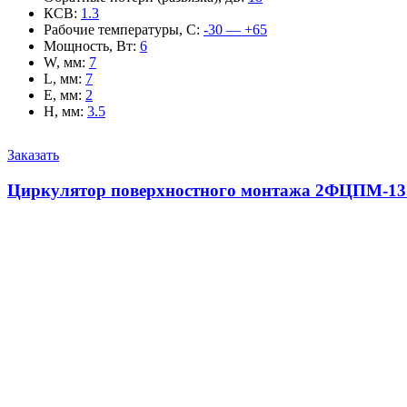
КСВ
:
1.3
Рабочие температуры, С
:
-30 — +65
Мощность, Вт
:
6
W, мм
:
7
L, мм
:
7
E, мм
:
2
H, мм
:
3.5
Заказать
Циркулятор поверхностного монтажа 2ФЦПМ-13.