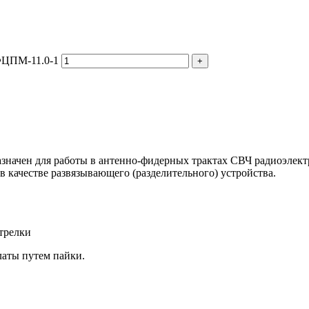
ФЦПМ-11.0-1
значен для работы в антенно-фидерных трактах СВЧ радиоэлек
 качестве развязывающего (разделительного) устройства.
трелки
латы путем пайки.