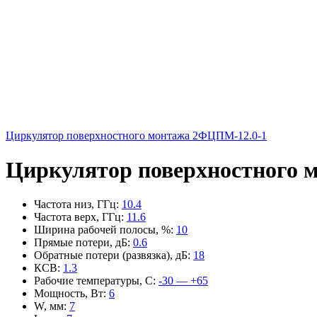
Циркулятор поверхностного монтажа 2ФЦПМ-12.0-1
Циркулятор поверхностного 
Частота низ, ГГц
:
10.4
Частота верх, ГГц
:
11.6
Ширина рабочей полосы, %
:
10
Прямые потери, дБ
:
0.6
Обратные потери (развязка), дБ
:
18
КСВ
:
1.3
Рабочие температуры, С
:
-30 — +65
Мощность, Вт
:
6
W, мм
:
7