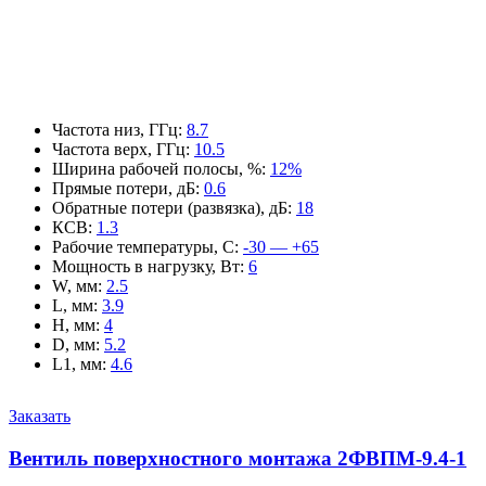
Частота низ, ГГц
:
8.7
Частота верх, ГГц
:
10.5
Ширина рабочей полосы, %
:
12%
Прямые потери, дБ
:
0.6
Обратные потери (развязка), дБ
:
18
КСВ
:
1.3
Рабочие температуры, С
:
-30 — +65
Мощность в нагрузку, Вт
:
6
W, мм
:
2.5
L, мм
:
3.9
H, мм
:
4
D, мм
:
5.2
L1, мм
:
4.6
Заказать
Вентиль поверхностного монтажа 2ФВПМ-9.4-1