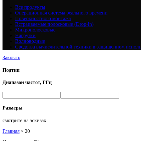
Все
продукты
Операционная система реального времени
Поверхностного монтажа
Встраиваемые полосковые (Drop-In)
Микрополосковые
Нагрузки
Волноводные
Средства вычислительной техники в защищенном испол
Закрыть
Подтип
Диапазон частот, ГГц
Размеры
смотрите на эскизах
Главная
>
20