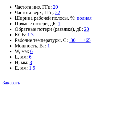
Частота низ, ГГц
:
20
Частота верх, ГГц
:
22
Ширина рабочей полосы, %
:
полная
Прямые потери, дБ
:
1
Обратные потери (развязка), дБ
:
20
КСВ
:
1.3
Рабочие температуры, С
:
-30 — +65
Мощность, Вт
:
1
W, мм
:
6
L, мм
:
6
H, мм
:
3
E, мм
:
1.5
Заказать