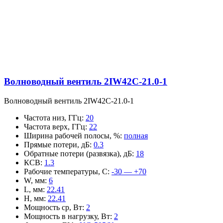
Волноводный вентиль 2IW42C-21.0-1
Волноводный вентиль 2IW42C-21.0-1
Частота низ, ГГц
:
20
Частота верх, ГГц
:
22
Ширина рабочей полосы, %
:
полная
Прямые потери, дБ
:
0.3
Обратные потери (развязка), дБ
:
18
КСВ
:
1.3
Рабочие температуры, С
:
-30 — +70
W, мм
:
6
L, мм
:
22.41
H, мм
:
22.41
Мощность ср, Вт
:
2
Мощность в нагрузку, Вт
:
2