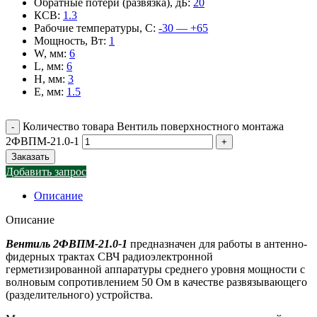
Обратные потери (развязка), дБ
:
20
КСВ
:
1.3
Рабочие температуры, С
:
-30 — +65
Мощность, Вт
:
1
W, мм
:
6
L, мм
:
6
H, мм
:
3
E, мм
:
1.5
Количество товара Вентиль поверхностного монтажа
2ФВПМ-21.0-1
Заказать
Добавить запрос
Описание
Описание
Вентиль 2ФВПМ-21.0-1
предназначен для работы в антенно-
фидерных трактах СВЧ радиоэлектронной
герметизированной аппаратуры среднего уровня мощности с
волновым сопротивлением 50 Ом в качестве развязывающего
(разделительного) устройства.