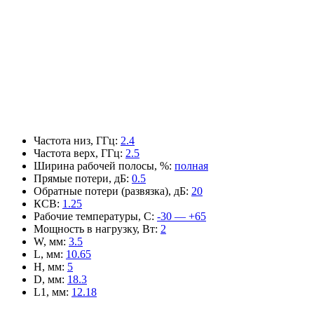
Частота низ, ГГц
:
2.4
Частота верх, ГГц
:
2.5
Ширина рабочей полосы, %
:
полная
Прямые потери, дБ
:
0.5
Обратные потери (развязка), дБ
:
20
КСВ
:
1.25
Рабочие температуры, С
:
-30 — +65
Мощность в нагрузку, Вт
:
2
W, мм
:
3.5
L, мм
:
10.65
H, мм
:
5
D, мм
:
18.3
L1, мм
:
12.18