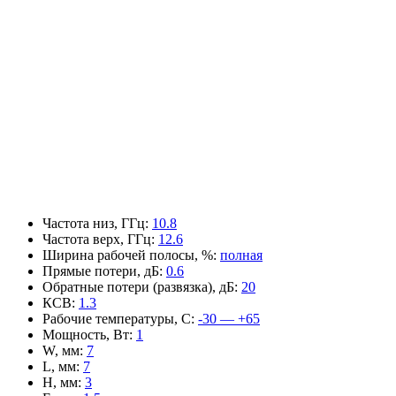
Частота низ, ГГц
:
10.8
Частота верх, ГГц
:
12.6
Ширина рабочей полосы, %
:
полная
Прямые потери, дБ
:
0.6
Обратные потери (развязка), дБ
:
20
КСВ
:
1.3
Рабочие температуры, С
:
-30 — +65
Мощность, Вт
:
1
W, мм
:
7
L, мм
:
7
H, мм
:
3