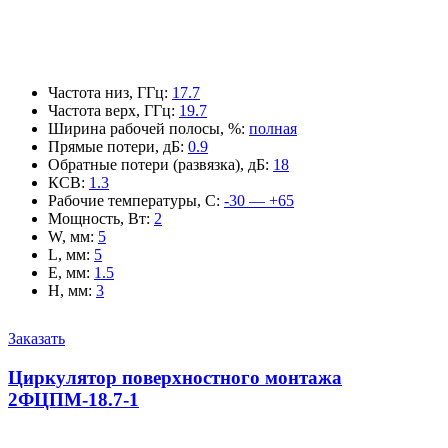
Частота низ, ГГц
:
17.7
Частота верх, ГГц
:
19.7
Ширина рабочей полосы, %
:
полная
Прямые потери, дБ
:
0.9
Обратные потери (развязка), дБ
:
18
КСВ
:
1.3
Рабочие температуры, С
:
-30 — +65
Мощность, Вт
:
2
W, мм
:
5
L, мм
:
5
E, мм
:
1.5
H, мм
:
3
Заказать
Циркулятор поверхностного монтажа
2ФЦПМ-18.7-1