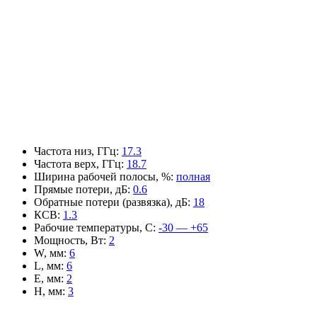
Частота низ, ГГц
:
17.3
Частота верх, ГГц
:
18.7
Ширина рабочей полосы, %
:
полная
Прямые потери, дБ
:
0.6
Обратные потери (развязка), дБ
:
18
КСВ
:
1.3
Рабочие температуры, С
:
-30 — +65
Мощность, Вт
:
2
W, мм
:
6
L, мм
:
6
E, мм
:
2
H, мм
:
3