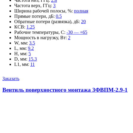
Частота низ, ГГц
:
2.8
Частота верх, ГГц
:
3
Ширина рабочей полосы, %
:
полная
Прямые потери, дБ
:
0.5
Обратные потери (развязка), дБ
:
20
КСВ
:
1.25
Рабочие температуры, С
:
-30 — +65
Мощность в нагрузку, Вт
:
2
W, мм
:
3.5
L, мм
:
9.2
H, мм
:
5
D, мм
:
15.3
L1, мм
:
11
Заказать
Вентиль поверхностного монтажа 3ФВПМ-2.9-1