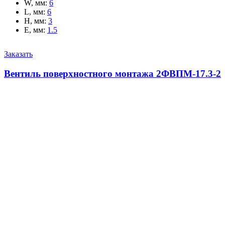
W, мм
:
6
L, мм
:
6
H, мм
:
3
E, мм
:
1.5
Заказать
Вентиль поверхностного монтажа 2ФВПМ-17.3-2