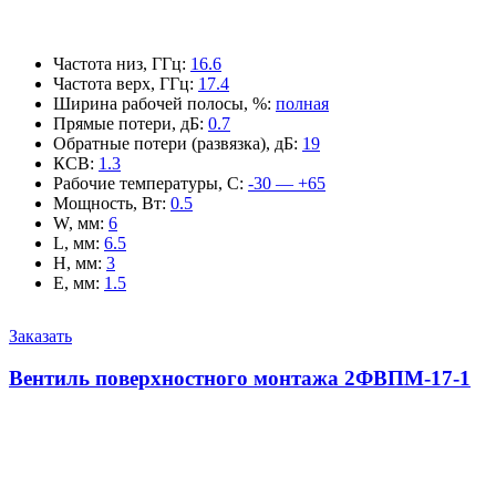
Частота низ, ГГц
:
16.6
Частота верх, ГГц
:
17.4
Ширина рабочей полосы, %
:
полная
Прямые потери, дБ
:
0.7
Обратные потери (развязка), дБ
:
19
КСВ
:
1.3
Рабочие температуры, С
:
-30 — +65
Мощность, Вт
:
0.5
W, мм
:
6
L, мм
:
6.5
H, мм
:
3
E, мм
:
1.5
Заказать
Вентиль поверхностного монтажа 2ФВПМ-17-1