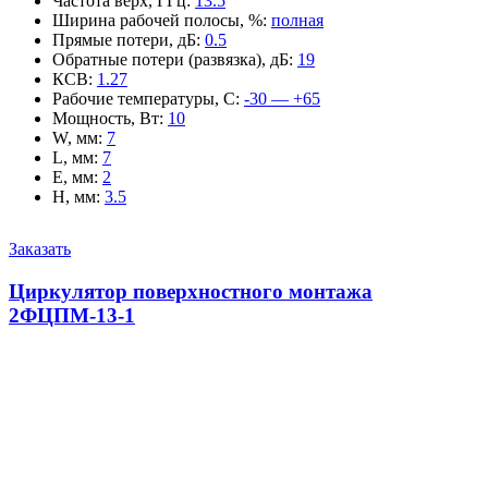
Частота верх, ГГц
:
13.5
Ширина рабочей полосы, %
:
полная
Прямые потери, дБ
:
0.5
Обратные потери (развязка), дБ
:
19
КСВ
:
1.27
Рабочие температуры, С
:
-30 — +65
Мощность, Вт
:
10
W, мм
:
7
L, мм
:
7
E, мм
:
2
H, мм
:
3.5
Заказать
Циркулятор поверхностного монтажа
2ФЦПМ-13-1