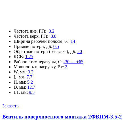
Частота низ, ГГц
:
3.2
Частота верх, ГГц
:
3.8
Ширина рабочей полосы, %
:
14
Прямые потери, дБ
:
0.5
Обратные потери (развязка), дБ
:
20
КСВ
:
1.25
Рабочие температуры, С
:
-30 — +65
Мощность в нагрузку, Вт
:
2
W, мм
:
3.2
L, мм
:
7.7
H, мм
:
5.2
D, мм
:
12.7
L1, мм
:
9.5
Заказать
Вентиль поверхностного монтажа 2ФВПМ-3.5-2