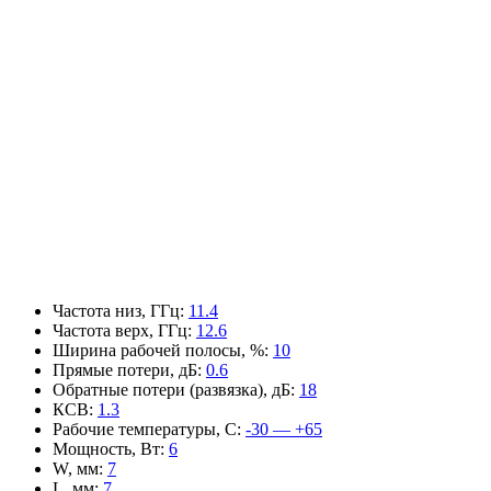
Частота низ, ГГц
:
11.4
Частота верх, ГГц
:
12.6
Ширина рабочей полосы, %
:
10
Прямые потери, дБ
:
0.6
Обратные потери (развязка), дБ
:
18
КСВ
:
1.3
Рабочие температуры, С
:
-30 — +65
Мощность, Вт
:
6
W, мм
:
7
L, мм
:
7