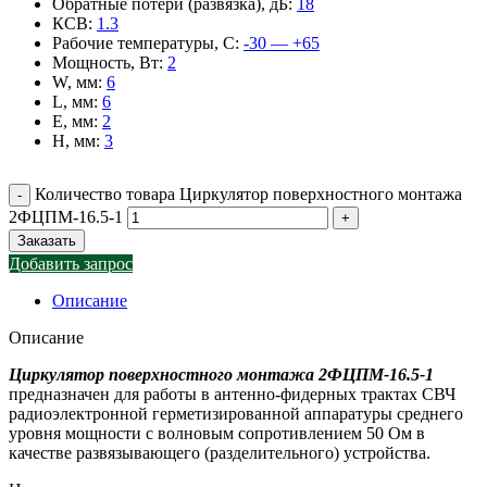
Обратные потери (развязка), дБ
:
18
КСВ
:
1.3
Рабочие температуры, С
:
-30 — +65
Мощность, Вт
:
2
W, мм
:
6
L, мм
:
6
E, мм
:
2
H, мм
:
3
Количество товара Циркулятор поверхностного монтажа
2ФЦПМ-16.5-1
Заказать
Добавить запрос
Описание
Описание
Циркулятор поверхностного монтажа 2ФЦПМ-16.5-1
предназначен для работы в антенно-фидерных трактах СВЧ
радиоэлектронной герметизированной аппаратуры среднего
уровня мощности с волновым сопротивлением 50 Ом в
качестве развязывающего (разделительного) устройства.