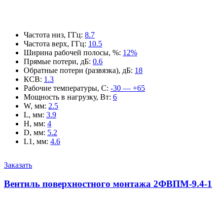
Частота низ, ГГц
:
8.7
Частота верх, ГГц
:
10.5
Ширина рабочей полосы, %
:
12%
Прямые потери, дБ
:
0.6
Обратные потери (развязка), дБ
:
18
КСВ
:
1.3
Рабочие температуры, С
:
-30 — +65
Мощность в нагрузку, Вт
:
6
W, мм
:
2.5
L, мм
:
3.9
H, мм
:
4
D, мм
:
5.2
L1, мм
:
4.6
Заказать
Вентиль поверхностного монтажа 2ФВПМ-9.4-1