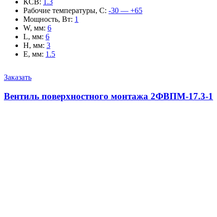
КСВ
:
1.3
Рабочие температуры, С
:
-30 — +65
Мощность, Вт
:
1
W, мм
:
6
L, мм
:
6
H, мм
:
3
E, мм
:
1.5
Заказать
Вентиль поверхностного монтажа 2ФВПМ-17.3-1