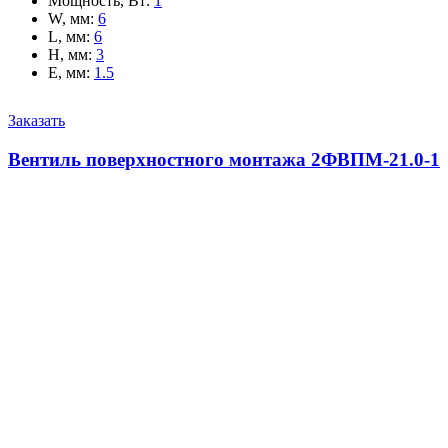
Мощность, Вт
:
1
W, мм
:
6
L, мм
:
6
H, мм
:
3
E, мм
:
1.5
Заказать
Вентиль поверхностного монтажа 2ФВПМ-21.0-1