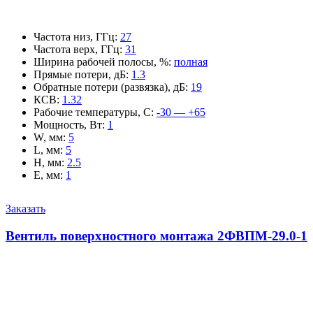
Частота низ, ГГц
:
27
Частота верх, ГГц
:
31
Ширина рабочей полосы, %
:
полная
Прямые потери, дБ
:
1.3
Обратные потери (развязка), дБ
:
19
КСВ
:
1.32
Рабочие температуры, С
:
-30 — +65
Мощность, Вт
:
1
W, мм
:
5
L, мм
:
5
H, мм
:
2.5
E, мм
:
1
Заказать
Вентиль поверхностного монтажа 2ФВПМ-29.0-1