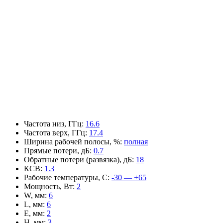
Частота низ, ГГц
:
16.6
Частота верх, ГГц
:
17.4
Ширина рабочей полосы, %
:
полная
Прямые потери, дБ
:
0.7
Обратные потери (развязка), дБ
:
18
КСВ
:
1.3
Рабочие температуры, С
:
-30 — +65
Мощность, Вт
:
2
W, мм
:
6
L, мм
:
6
E, мм
:
2
H, мм
:
3