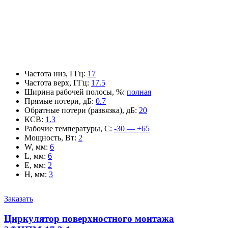
Частота низ, ГГц
:
17
Частота верх, ГГц
:
17.5
Ширина рабочей полосы, %
:
полная
Прямые потери, дБ
:
0.7
Обратные потери (развязка), дБ
:
20
КСВ
:
1.3
Рабочие температуры, С
:
-30 — +65
Мощность, Вт
:
2
W, мм
:
6
L, мм
:
6
E, мм
:
2
H, мм
:
3
Заказать
Циркулятор поверхностного монтажа