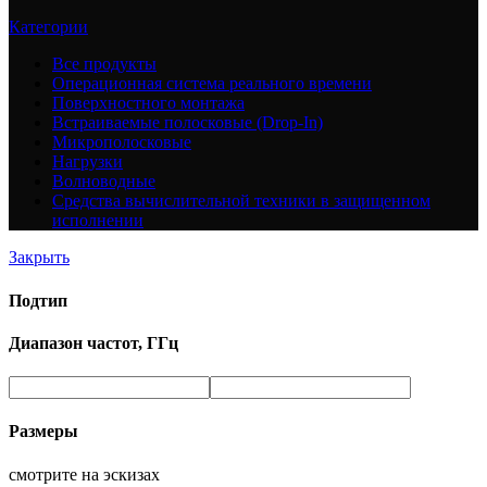
Категории
Все
продукты
Операционная система реального времени
Поверхностного монтажа
Встраиваемые полосковые (Drop-In)
Микрополосковые
Нагрузки
Волноводные
Средства вычислительной техники в защищенном
исполнении
Закрыть
Подтип
Диапазон частот, ГГц
Размеры
смотрите на эскизах