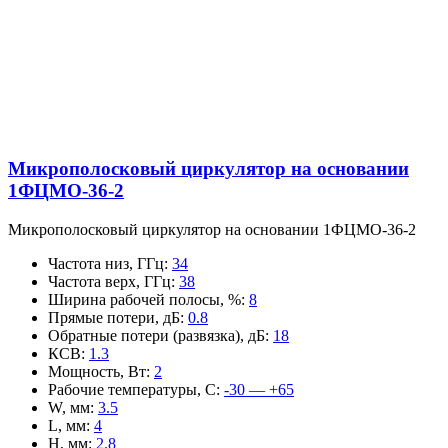
Микрополосковый циркулятор на основании
1ФЦМО-36-2
Микрополосковый циркулятор на основании 1ФЦМО-36-2
Частота низ, ГГц
:
34
Частота верх, ГГц
:
38
Ширина рабочей полосы, %
:
8
Прямые потери, дБ
:
0.8
Обратные потери (развязка), дБ
:
18
КСВ
:
1.3
Мощность, Вт
:
2
Рабочие температуры, С
:
-30 — +65
W, мм
:
3.5
L, мм
:
4
H, мм
:
2.8