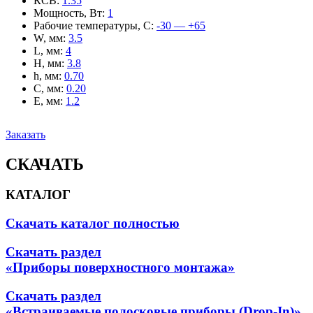
КСВ
:
1.35
Мощность, Вт
:
1
Рабочие температуры, С
:
-30 — +65
W, мм
:
3.5
L, мм
:
4
H, мм
:
3.8
h, мм
:
0.70
C, мм
:
0.20
E, мм
:
1.2
Заказать
СКАЧАТЬ
КАТАЛОГ
Скачать каталог полностью
Скачать раздел
«Приборы поверхностного монтажа»
Скачать раздел
«Встраиваемые полосковые приборы (Drop-In)»