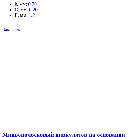
h, мм
:
0.70
C, мм
:
0.20
E, мм
:
1.2
Заказать
Микрополосковый циркулятор на основании