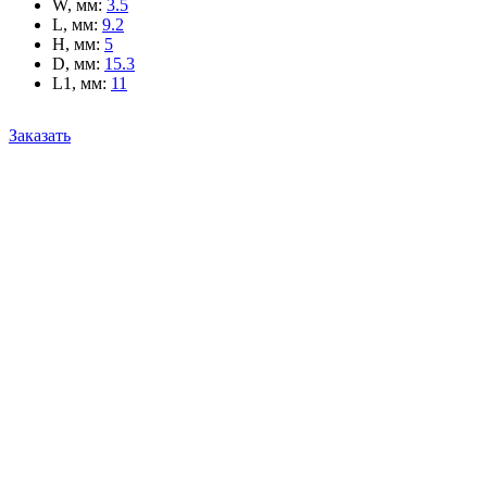
W, мм
:
3.5
L, мм
:
9.2
H, мм
:
5
D, мм
:
15.3
L1, мм
:
11
Заказать