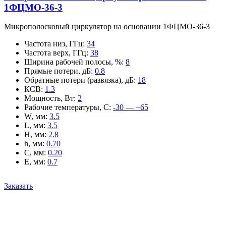
1ФЦМО-36-3
Микрополосковый циркулятор на основании 1ФЦМО-36-3
Частота низ, ГГц
:
34
Частота верх, ГГц
:
38
Ширина рабочей полосы, %
:
8
Прямые потери, дБ
:
0.8
Обратные потери (развязка), дБ
:
18
КСВ
:
1.3
Мощность, Вт
:
2
Рабочие температуры, С
:
-30 — +65
W, мм
:
3.5
L, мм
:
3.5
H, мм
:
2.8
h, мм
:
0.70
C, мм
:
0.20
E, мм
:
0.7
Заказать