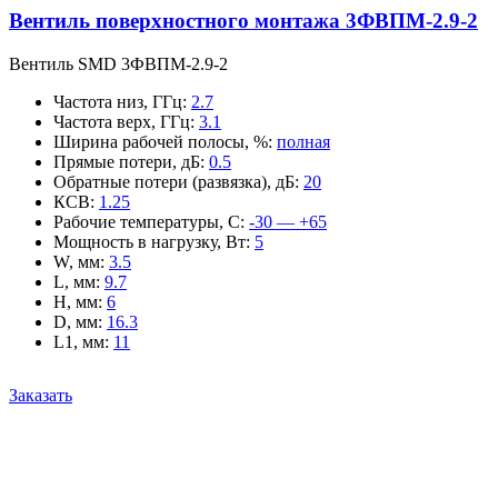
Вентиль поверхностного монтажа 3ФВПМ-2.9-2
Вентиль SMD 3ФВПМ-2.9-2
Частота низ, ГГц
:
2.7
Частота верх, ГГц
:
3.1
Ширина рабочей полосы, %
:
полная
Прямые потери, дБ
:
0.5
Обратные потери (развязка), дБ
:
20
КСВ
:
1.25
Рабочие температуры, С
:
-30 — +65
Мощность в нагрузку, Вт
:
5
W, мм
:
3.5
L, мм
:
9.7
H, мм
:
6
D, мм
:
16.3
L1, мм
:
11
Заказать