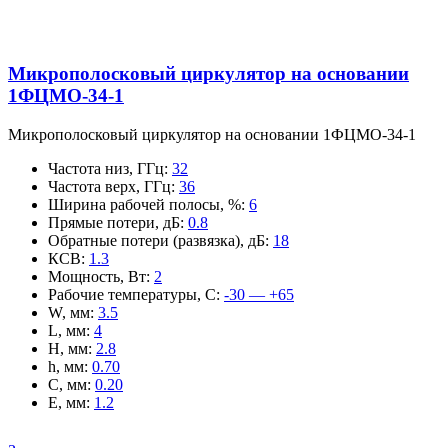
Микрополосковый циркулятор на основании
1ФЦМО-34-1
Микрополосковый циркулятор на основании 1ФЦМО-34-1
Частота низ, ГГц
:
32
Частота верх, ГГц
:
36
Ширина рабочей полосы, %
:
6
Прямые потери, дБ
:
0.8
Обратные потери (развязка), дБ
:
18
КСВ
:
1.3
Мощность, Вт
:
2
Рабочие температуры, С
:
-30 — +65
W, мм
:
3.5
L, мм
:
4
H, мм
:
2.8
h, мм
:
0.70
C, мм
:
0.20
E, мм
:
1.2