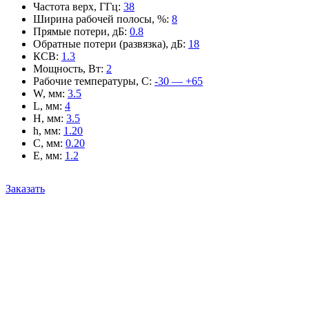
Частота верх, ГГц
:
38
Ширина рабочей полосы, %
:
8
Прямые потери, дБ
:
0.8
Обратные потери (развязка), дБ
:
18
КСВ
:
1.3
Мощность, Вт
:
2
Рабочие температуры, С
:
-30 — +65
W, мм
:
3.5
L, мм
:
4
H, мм
:
3.5
h, мм
:
1.20
C, мм
:
0.20
E, мм
:
1.2
Заказать