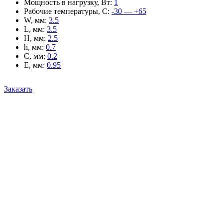
Мощность в нагрузку, Вт
:
1
Рабочие температуры, С
:
-30 — +65
W, мм
:
3.5
L, мм
:
3.5
H, мм
:
2.5
h, мм
:
0.7
C, мм
:
0.2
E, мм
:
0.95
Заказать