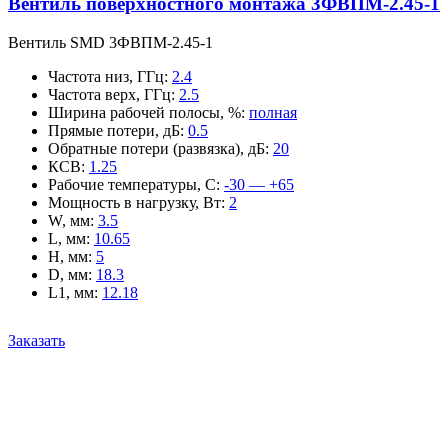
Вентиль поверхностного монтажа 3ФВПМ-2.45-1
Вентиль SMD 3ФВПМ-2.45-1
Частота низ, ГГц
:
2.4
Частота верх, ГГц
:
2.5
Ширина рабочей полосы, %
:
полная
Прямые потери, дБ
:
0.5
Обратные потери (развязка), дБ
:
20
КСВ
:
1.25
Рабочие температуры, С
:
-30 — +65
Мощность в нагрузку, Вт
:
2
W, мм
:
3.5
L, мм
:
10.65
H, мм
:
5
D, мм
:
18.3
L1, мм
:
12.18
Заказать