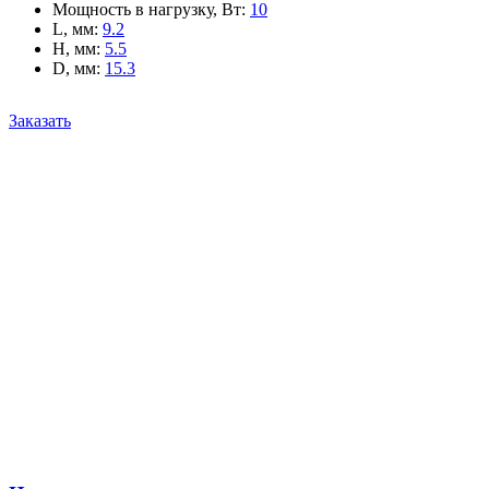
Мощность в нагрузку, Вт
:
10
L, мм
:
9.2
H, мм
:
5.5
D, мм
:
15.3
Заказать