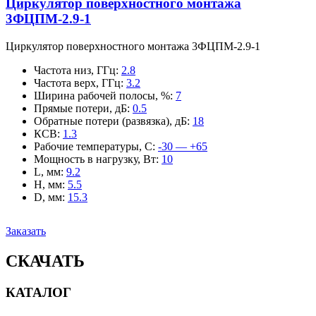
Циркулятор поверхностного монтажа
3ФЦПМ-2.9-1
Циркулятор поверхностного монтажа 3ФЦПМ-2.9-1
Частота низ, ГГц
:
2.8
Частота верх, ГГц
:
3.2
Ширина рабочей полосы, %
:
7
Прямые потери, дБ
:
0.5
Обратные потери (развязка), дБ
:
18
КСВ
:
1.3
Рабочие температуры, С
:
-30 — +65
Мощность в нагрузку, Вт
:
10
L, мм
:
9.2
H, мм
:
5.5
D, мм
:
15.3
Заказать
СКАЧАТЬ
КАТАЛОГ