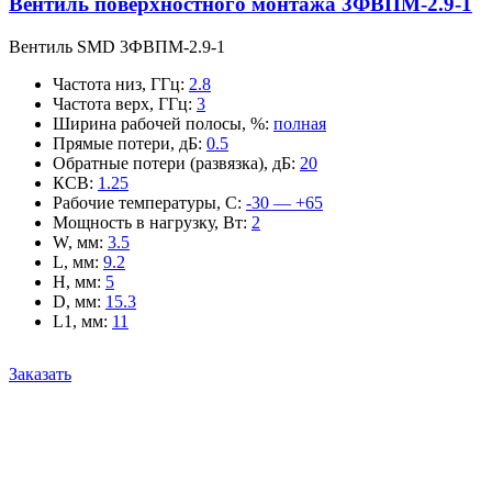
Вентиль поверхностного монтажа 3ФВПМ-2.9-1
Вентиль SMD 3ФВПМ-2.9-1
Частота низ, ГГц
:
2.8
Частота верх, ГГц
:
3
Ширина рабочей полосы, %
:
полная
Прямые потери, дБ
:
0.5
Обратные потери (развязка), дБ
:
20
КСВ
:
1.25
Рабочие температуры, С
:
-30 — +65
Мощность в нагрузку, Вт
:
2
W, мм
:
3.5
L, мм
:
9.2
H, мм
:
5
D, мм
:
15.3
L1, мм
:
11
Заказать