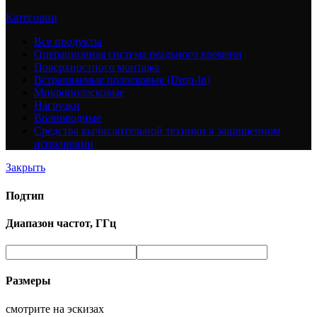
Категории
Все
продукты
Операционная система реального времени
Поверхностного монтажа
Встраиваемые полосковые (Drop-In)
Микрополосковые
Нагрузки
Волноводные
Средства вычислительной техники в защищенном
исполнении
Закрыть
Подтип
Диапазон частот, ГГц
Размеры
смотрите на эскизах