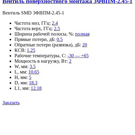
Вентиль поверхностного монтажа 3ФВПМ-2.45-1
Вентиль SMD 3ФВПМ-2.45-1
Частота низ, ГГц
:
2.4
Частота верх, ГГц
:
2.5
Ширина рабочей полосы, %
:
полная
Прямые потери, дБ
:
0.5
Обратные потери (развязка), дБ
:
20
КСВ
:
1.25
Рабочие температуры, С
:
-30 — +65
Мощность в нагрузку, Вт
:
2
W, мм
:
3.5
L, мм
:
10.65
H, мм
:
5
D, мм
:
18.3
L1, мм
:
12.18
Заказать