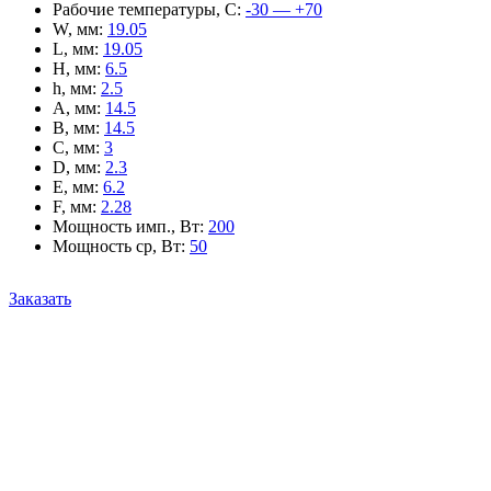
Рабочие температуры, С
:
-30 — +70
W, мм
:
19.05
L, мм
:
19.05
H, мм
:
6.5
h, мм
:
2.5
A, мм
:
14.5
B, мм
:
14.5
C, мм
:
3
D, мм
:
2.3
E, мм
:
6.2
F, мм
:
2.28
Мощность имп., Вт
:
200
Мощность ср, Вт
:
50
Заказать