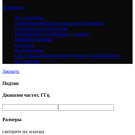
Категории
Все
продукты
Операционная система реального времени
Поверхностного монтажа
Встраиваемые полосковые (Drop-In)
Микрополосковые
Нагрузки
Волноводные
Средства вычислительной техники в защищенном
исполнении
Закрыть
Подтип
Диапазон частот, ГГц
Размеры
смотрите на эскизах