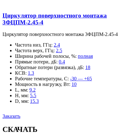
Циркулятор поверхностного монтажа
3ФЦПМ-2.45-4
Циркулятор поверхностного монтажа 3ФЦПМ-2.45-4
Частота низ, ГГц
:
2.4
Частота верх, ГГц
:
2.5
Ширина рабочей полосы, %
:
полная
Прямые потери, дБ
:
0.4
Обратные потери (развязка), дБ
:
18
КСВ
:
1.3
Рабочие температуры, С
:
-30 — +65
Мощность в нагрузку, Вт
:
10
L, мм
:
9.2
H, мм
:
5.5
D, мм
:
15.3
Заказать
СКАЧАТЬ