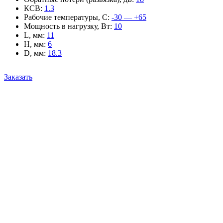
КСВ
:
1.3
Рабочие температуры, С
:
-30 — +65
Мощность в нагрузку, Вт
:
10
L, мм
:
11
H, мм
:
6
D, мм
:
18.3
Заказать