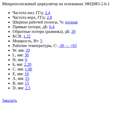
Микрополосковый циркулятор на основании 3ФЦМО-2.6-1
Частота низ, ГГц
:
2.4
Частота верх, ГГц
:
2.8
Ширина рабочей полосы, %
:
полная
Прямые потери, дБ
:
0.4
Обратные потери (развязка), дБ
:
20
КСВ
:
1.22
Мощность, Вт
:
5
Рабочие температуры, С
:
-30 — +65
W, мм
:
20
L, мм
:
30
H, мм
:
6
h, мм
:
2.20
C, мм
:
1.00
E, мм
:
10
A, мм
:
25
B, мм
:
15
D, мм
:
2.5
Заказать