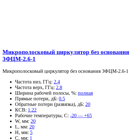
Микрополосковый циркулятор без основания
3ФЦМ-2.6-1
Микрополосковый циркулятор без основания 3ФЦМ-2.6-1
Частота низ, ГГц
:
2.4
Частота верх, ГГц
:
2.8
Ширина рабочей полосы, %
:
полная
Прямые потери, дБ
:
0.5
Обратные потери (развязка), дБ
:
20
КСВ
:
1.22
Рабочие температуры, С
:
-20 — +65
W, мм
:
20
L, мм
:
20
H, мм
:
5
C, мм
:
1