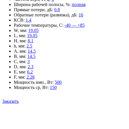
Ширина рабочей полосы, %
:
полная
Прямые потери, дБ
:
0.8
Обратные потери (развязка), дБ
:
16
КСВ
:
1.4
Рабочие температуры, С
:
-40 — +85
W, мм
:
19.05
L, мм
:
19.05
H, мм
:
8.1
h, мм
:
2.5
A, мм
:
14.5
B, мм
:
14.5
C, мм
:
3
D, мм
:
2.3
E, мм
:
6.2
F, мм
:
2.28
Мощность имп., Вт
:
500
Мощность ср, Вт
:
150
Заказать