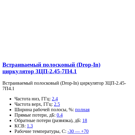
Встраиваемый полосковый (Drop-In)
циркулятор 3ЦП-2.45-7П4.1
Встраиваемый полосковый (Drop-In) циркулятор 3ЦП-2.45-
7П4.1
Частота низ, ГГц
:
2.4
Частота верх, ГГц
:
2.5
Ширина рабочей полосы, %
:
полная
Прямые потери, дБ
:
0.4
Обратные потери (развязка), дБ
:
18
КСВ
:
1.3
Рабочие температуры, С
:
-30 — +70