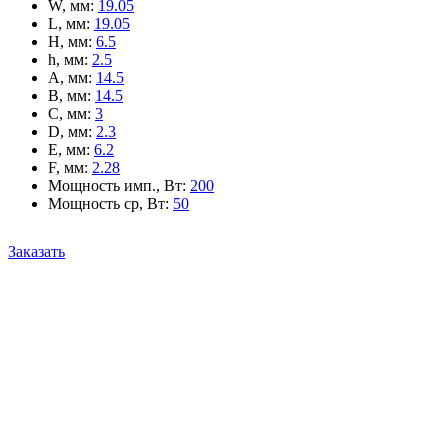
W, мм
:
19.05
L, мм
:
19.05
H, мм
:
6.5
h, мм
:
2.5
A, мм
:
14.5
B, мм
:
14.5
C, мм
:
3
D, мм
:
2.3
E, мм
:
6.2
F, мм
:
2.28
Мощность имп., Вт
:
200
Мощность ср, Вт
:
50
Заказать