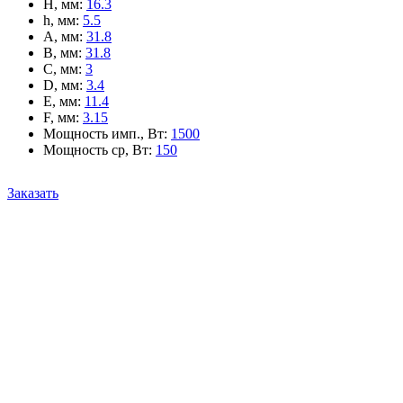
H, мм
:
16.3
h, мм
:
5.5
A, мм
:
31.8
B, мм
:
31.8
C, мм
:
3
D, мм
:
3.4
E, мм
:
11.4
F, мм
:
3.15
Мощность имп., Вт
:
1500
Мощность ср, Вт
:
150
Заказать