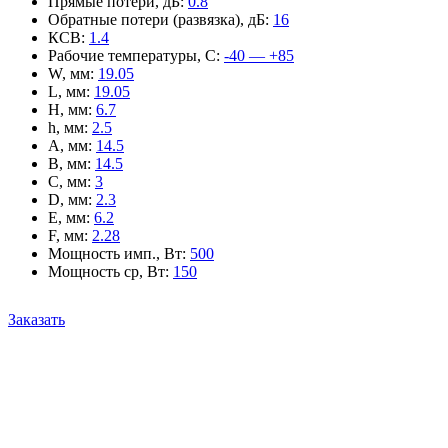
Прямые потери, дБ
:
0.8
Обратные потери (развязка), дБ
:
16
КСВ
:
1.4
Рабочие температуры, С
:
-40 — +85
W, мм
:
19.05
L, мм
:
19.05
H, мм
:
6.7
h, мм
:
2.5
A, мм
:
14.5
B, мм
:
14.5
C, мм
:
3
D, мм
:
2.3
E, мм
:
6.2
F, мм
:
2.28
Мощность имп., Вт
:
500
Мощность ср, Вт
:
150
Заказать