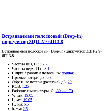
Встраиваемый полосковый (Drop-In)
циркулятор 3ЦП-2.9-6П13.8
Встраиваемый полосковый (Drop-In) циркулятор 3ЦП-2.9-
6П13.8
Частота низ, ГГц
:
2.7
Частота верх, ГГц
:
3.1
Ширина рабочей полосы, %
:
полная
Прямые потери, дБ
:
0.3
Обратные потери (развязка), дБ
:
20
КСВ
:
1.25
Рабочие температуры, С
:
-30 — +70
W, мм
:
19.05
L, мм
:
19.05
H, мм
:
6.5
h, мм
:
2.5