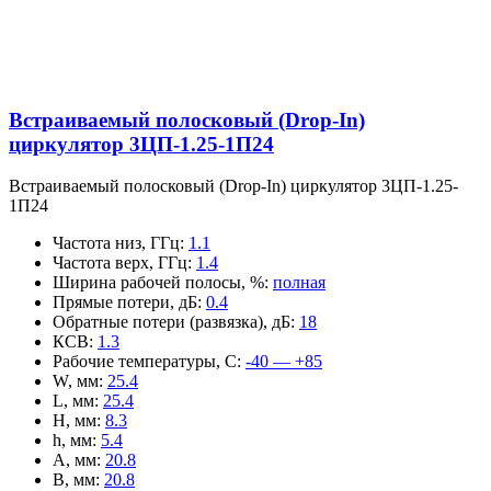
Встраиваемый полосковый (Drop-In)
циркулятор 3ЦП-1.25-1П24
Встраиваемый полосковый (Drop-In) циркулятор 3ЦП-1.25-
1П24
Частота низ, ГГц
:
1.1
Частота верх, ГГц
:
1.4
Ширина рабочей полосы, %
:
полная
Прямые потери, дБ
:
0.4
Обратные потери (развязка), дБ
:
18
КСВ
:
1.3
Рабочие температуры, С
:
-40 — +85
W, мм
:
25.4
L, мм
:
25.4
H, мм
:
8.3
h, мм
:
5.4
A, мм
:
20.8
B, мм
:
20.8