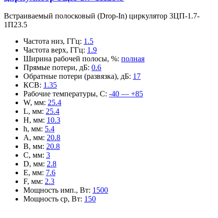
Встраиваемый полосковый (Drop-In) циркулятор 3ЦП-1.7-
1П23.5
Частота низ, ГГц
:
1.5
Частота верх, ГГц
:
1.9
Ширина рабочей полосы, %
:
полная
Прямые потери, дБ
:
0.6
Обратные потери (развязка), дБ
:
17
КСВ
:
1.35
Рабочие температуры, С
:
-40 — +85
W, мм
:
25.4
L, мм
:
25.4
H, мм
:
10.3
h, мм
:
5.4
A, мм
:
20.8
B, мм
:
20.8
C, мм
:
3
D, мм
:
2.8
E, мм
:
7.6
F, мм
:
2.3
Мощность имп., Вт
:
1500
Мощность ср, Вт
:
150