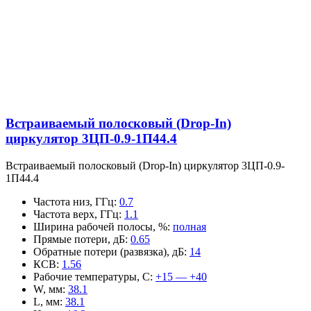
Встраиваемый полосковый (Drop-In)
циркулятор 3ЦП-0.9-1П44.4
Встраиваемый полосковый (Drop-In) циркулятор 3ЦП-0.9-
1П44.4
Частота низ, ГГц
:
0.7
Частота верх, ГГц
:
1.1
Ширина рабочей полосы, %
:
полная
Прямые потери, дБ
:
0.65
Обратные потери (развязка), дБ
:
14
КСВ
:
1.56
Рабочие температуры, С
:
+15 — +40
W, мм
:
38.1
L, мм
:
38.1