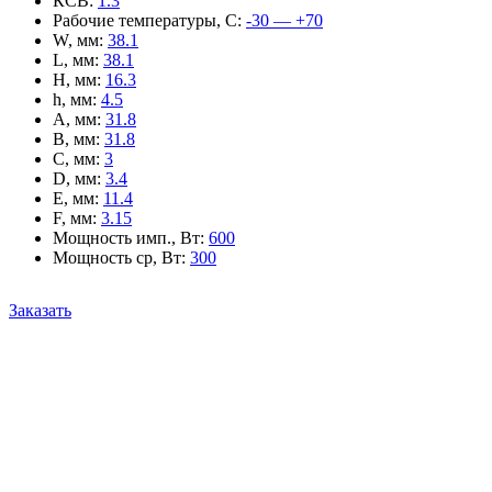
КСВ
:
1.3
Рабочие температуры, С
:
-30 — +70
W, мм
:
38.1
L, мм
:
38.1
H, мм
:
16.3
h, мм
:
4.5
A, мм
:
31.8
B, мм
:
31.8
C, мм
:
3
D, мм
:
3.4
E, мм
:
11.4
F, мм
:
3.15
Мощность имп., Вт
:
600
Мощность ср, Вт
:
300
Заказать