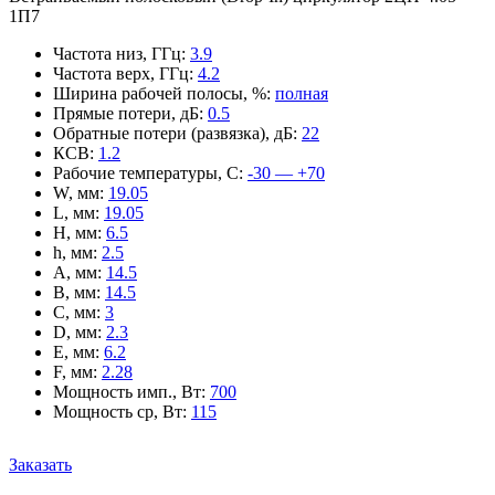
1П7
Частота низ, ГГц
:
3.9
Частота верх, ГГц
:
4.2
Ширина рабочей полосы, %
:
полная
Прямые потери, дБ
:
0.5
Обратные потери (развязка), дБ
:
22
КСВ
:
1.2
Рабочие температуры, С
:
-30 — +70
W, мм
:
19.05
L, мм
:
19.05
H, мм
:
6.5
h, мм
:
2.5
A, мм
:
14.5
B, мм
:
14.5
C, мм
:
3
D, мм
:
2.3
E, мм
:
6.2
F, мм
:
2.28
Мощность имп., Вт
:
700
Мощность ср, Вт
:
115
Заказать