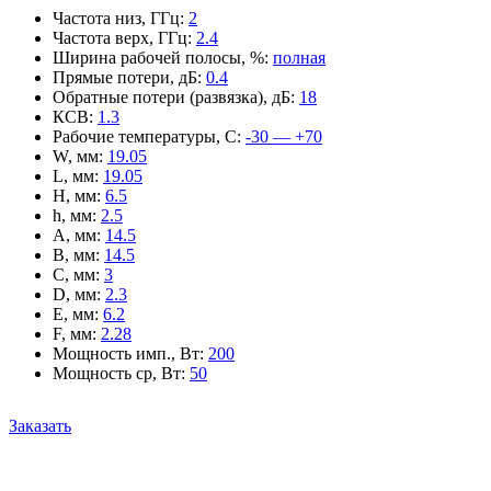
Частота низ, ГГц
:
2
Частота верх, ГГц
:
2.4
Ширина рабочей полосы, %
:
полная
Прямые потери, дБ
:
0.4
Обратные потери (развязка), дБ
:
18
КСВ
:
1.3
Рабочие температуры, С
:
-30 — +70
W, мм
:
19.05
L, мм
:
19.05
H, мм
:
6.5
h, мм
:
2.5
A, мм
:
14.5
B, мм
:
14.5
C, мм
:
3
D, мм
:
2.3
E, мм
:
6.2
F, мм
:
2.28
Мощность имп., Вт
:
200
Мощность ср, Вт
:
50
Заказать