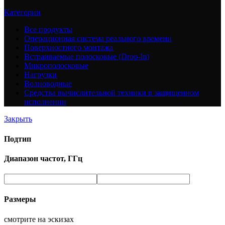
Категории
Все
продукты
Операционная система реального времени
Поверхностного монтажа
Встраиваемые полосковые (Drop-In)
Микрополосковые
Нагрузки
Волноводные
Средства вычислительной техники в защищенном
исполнении
Закрыть
Подтип
Диапазон частот, ГГц
Размеры
смотрите на эскизах