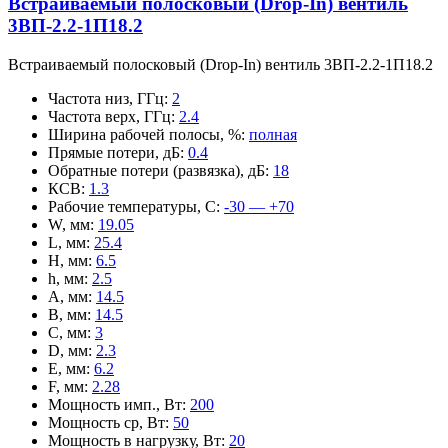
Встраиваемый полосковый (Drop-In) вентиль
3ВП-2.2-1П18.2
Встраиваемый полосковый (Drop-In) вентиль 3ВП-2.2-1П18.2
Частота низ, ГГц
:
2
Частота верх, ГГц
:
2.4
Ширина рабочей полосы, %
:
полная
Прямые потери, дБ
:
0.4
Обратные потери (развязка), дБ
:
18
КСВ
:
1.3
Рабочие температуры, С
:
-30 — +70
W, мм
:
19.05
L, мм
:
25.4
H, мм
:
6.5
h, мм
:
2.5
A, мм
:
14.5
B, мм
:
14.5
C, мм
:
3
D, мм
:
2.3
E, мм
:
6.2
F, мм
:
2.28
Мощность имп., Вт
:
200
Мощность ср, Вт
:
50
Мощность в нагрузку, Вт
:
20