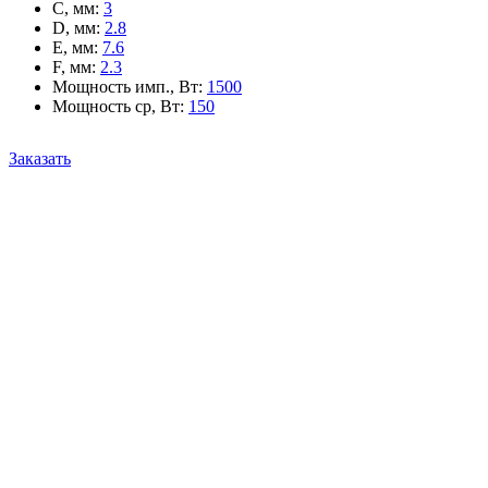
C, мм
:
3
D, мм
:
2.8
E, мм
:
7.6
F, мм
:
2.3
Мощность имп., Вт
:
1500
Мощность ср, Вт
:
150
Заказать