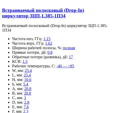
Встраиваемый полосковый (Drop-In)
циркулятор 3ЦП-1.385-1П34
Встраиваемый полосковый (Drop-In) циркулятор 3ЦП-1.385-
1П34
Частота низ, ГГц
:
1.15
Частота верх, ГГц
:
1.62
Ширина рабочей полосы, %
:
полная
Прямые потери, дБ
:
0.8
Обратные потери (развязка), дБ
:
17
КСВ
:
1.5
Рабочие температуры, С
:
-40 — +85
W, мм
:
25.4
L, мм
:
25.4
H, мм
:
10.6
h, мм
:
5.4
A, мм
:
20.8
B, мм
:
20.8
C, мм
:
3
D, мм
:
2.8
E, мм
:
7.6
F, мм
:
2.3