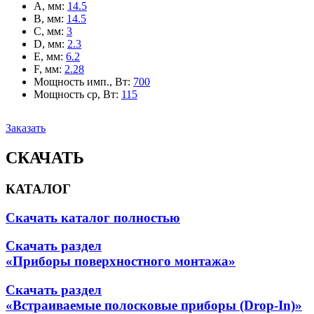
A, мм
:
14.5
B, мм
:
14.5
C, мм
:
3
D, мм
:
2.3
E, мм
:
6.2
F, мм
:
2.28
Мощность имп., Вт
:
700
Мощность ср, Вт
:
115
Заказать
СКАЧАТЬ
КАТАЛОГ
Скачать каталог полностью
Скачать раздел
«Приборы поверхностного монтажа»
Скачать раздел
«Встраиваемые полосковые приборы (Drop-In)»