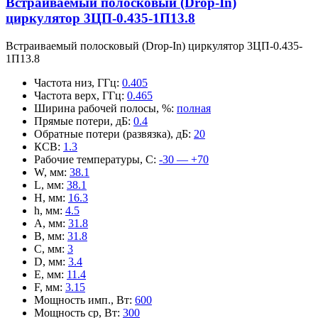
Встраиваемый полосковый (Drop-In)
циркулятор 3ЦП-0.435-1П13.8
Встраиваемый полосковый (Drop-In) циркулятор 3ЦП-0.435-
1П13.8
Частота низ, ГГц
:
0.405
Частота верх, ГГц
:
0.465
Ширина рабочей полосы, %
:
полная
Прямые потери, дБ
:
0.4
Обратные потери (развязка), дБ
:
20
КСВ
:
1.3
Рабочие температуры, С
:
-30 — +70
W, мм
:
38.1
L, мм
:
38.1
H, мм
:
16.3
h, мм
:
4.5
A, мм
:
31.8
B, мм
:
31.8
C, мм
:
3
D, мм
:
3.4
E, мм
:
11.4
F, мм
:
3.15
Мощность имп., Вт
:
600
Мощность ср, Вт
:
300