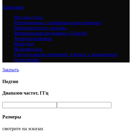
Категории
Все
продукты
Операционная система реального времени
Поверхностного монтажа
Встраиваемые полосковые (Drop-In)
Микрополосковые
Нагрузки
Волноводные
Средства вычислительной техники в защищенном
исполнении
Закрыть
Подтип
Диапазон частот, ГГц
Размеры
смотрите на эскизах