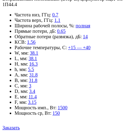
1П44.4
Частота низ, ГГц
:
0.7
Частота верх, ГГц
:
1.1
Ширина рабочей полосы, %
:
полная
Прямые потери, дБ
:
0.65
Обратные потери (развязка), дБ
:
14
КСВ
:
1.56
Рабочие температуры, С
:
+15 — +40
W, мм
:
38.1
L, мм
:
38.1
H, мм
:
16.3
h, мм
:
5.5
A, мм
:
31.8
B, мм
:
31.8
C, мм
:
3
D, мм
:
3.4
E, мм
:
11.4
F, мм
:
3.15
Мощность имп., Вт
:
1500
Мощность ср, Вт
:
150
Заказать