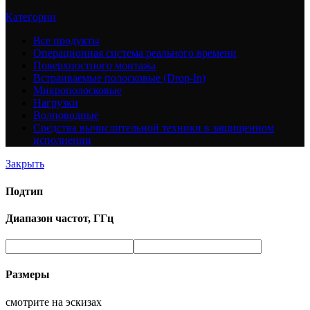
Категории
Все
продукты
Операционная система реального времени
Поверхностного монтажа
Встраиваемые полосковые (Drop-In)
Микрополосковые
Нагрузки
Волноводные
Средства вычислительной техники в защищенном
исполнении
Закрыть
Подтип
Диапазон частот, ГГц
Размеры
смотрите на эскизах