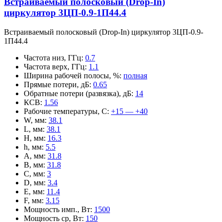
Встраиваемый полосковый (Drop-In)
циркулятор 3ЦП-0.9-1П44.4
Встраиваемый полосковый (Drop-In) циркулятор 3ЦП-0.9-
1П44.4
Частота низ, ГГц
:
0.7
Частота верх, ГГц
:
1.1
Ширина рабочей полосы, %
:
полная
Прямые потери, дБ
:
0.65
Обратные потери (развязка), дБ
:
14
КСВ
:
1.56
Рабочие температуры, С
:
+15 — +40
W, мм
:
38.1
L, мм
:
38.1
H, мм
:
16.3
h, мм
:
5.5
A, мм
:
31.8
B, мм
:
31.8
C, мм
:
3
D, мм
:
3.4
E, мм
:
11.4
F, мм
:
3.15
Мощность имп., Вт
:
1500
Мощность ср, Вт
:
150