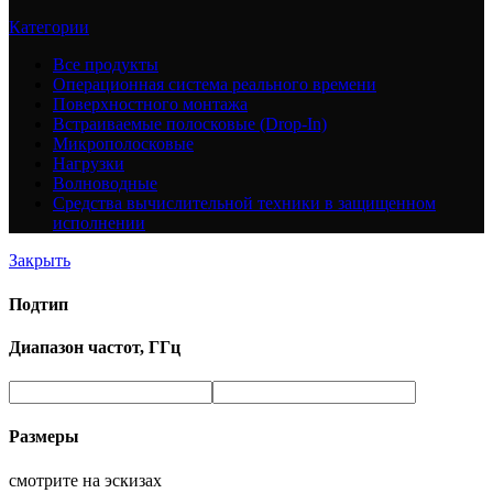
Категории
Все
продукты
Операционная система реального времени
Поверхностного монтажа
Встраиваемые полосковые (Drop-In)
Микрополосковые
Нагрузки
Волноводные
Средства вычислительной техники в защищенном
исполнении
Закрыть
Подтип
Диапазон частот, ГГц
Размеры
смотрите на эскизах