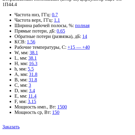
1П44.4
Частота низ, ГГц
:
0.7
Частота верх, ГГц
:
1.1
Ширина рабочей полосы, %
:
полная
Прямые потери, дБ
:
0.65
Обратные потери (развязка), дБ
:
14
КСВ
:
1.56
Рабочие температуры, С
:
+15 — +40
W, мм
:
38.1
L, мм
:
38.1
H, мм
:
16.3
h, мм
:
5.5
A, мм
:
31.8
B, мм
:
31.8
C, мм
:
3
D, мм
:
3.4
E, мм
:
11.4
F, мм
:
3.15
Мощность имп., Вт
:
1500
Мощность ср, Вт
:
150
Заказать