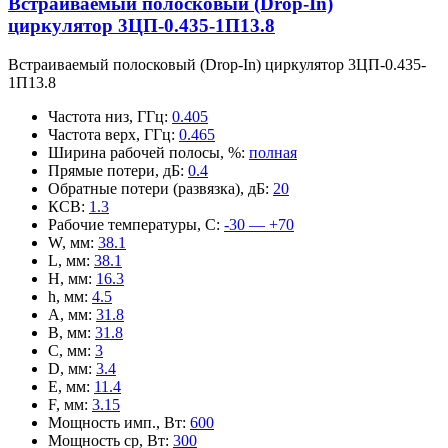
Встраиваемый полосковый (Drop-In)
циркулятор 3ЦП-0.435-1П13.8
Встраиваемый полосковый (Drop-In) циркулятор 3ЦП-0.435-
1П13.8
Частота низ, ГГц
:
0.405
Частота верх, ГГц
:
0.465
Ширина рабочей полосы, %
:
полная
Прямые потери, дБ
:
0.4
Обратные потери (развязка), дБ
:
20
КСВ
:
1.3
Рабочие температуры, С
:
-30 — +70
W, мм
:
38.1
L, мм
:
38.1
H, мм
:
16.3
h, мм
:
4.5
A, мм
:
31.8
B, мм
:
31.8
C, мм
:
3
D, мм
:
3.4
E, мм
:
11.4
F, мм
:
3.15
Мощность имп., Вт
:
600
Мощность ср, Вт
:
300