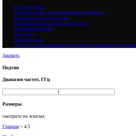
Все
продукты
Операционная система реального времени
Поверхностного монтажа
Встраиваемые полосковые (Drop-In)
Микрополосковые
Нагрузки
Волноводные
Средства вычислительной техники в защищенном испол
Закрыть
Подтип
Диапазон частот, ГГц
Размеры
смотрите на эскизах
Главная
>
4.5