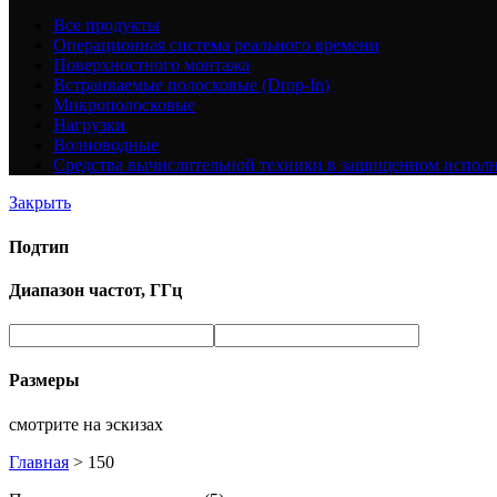
Все
продукты
Операционная система реального времени
Поверхностного монтажа
Встраиваемые полосковые (Drop-In)
Микрополосковые
Нагрузки
Волноводные
Средства вычислительной техники в защищенном испол
Закрыть
Подтип
Диапазон частот, ГГц
Размеры
смотрите на эскизах
Главная
>
150