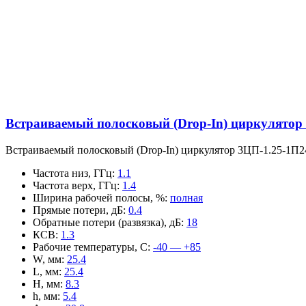
Встраиваемый полосковый (Drop-In) циркулятор
Встраиваемый полосковый (Drop-In) циркулятор 3ЦП-1.25-1П2
Частота низ, ГГц
:
1.1
Частота верх, ГГц
:
1.4
Ширина рабочей полосы, %
:
полная
Прямые потери, дБ
:
0.4
Обратные потери (развязка), дБ
:
18
КСВ
:
1.3
Рабочие температуры, С
:
-40 — +85
W, мм
:
25.4
L, мм
:
25.4
H, мм
:
8.3
h, мм
:
5.4