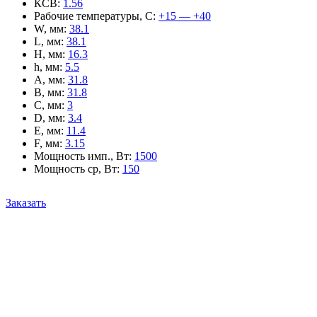
КСВ
:
1.56
Рабочие температуры, С
:
+15 — +40
W, мм
:
38.1
L, мм
:
38.1
H, мм
:
16.3
h, мм
:
5.5
A, мм
:
31.8
B, мм
:
31.8
C, мм
:
3
D, мм
:
3.4
E, мм
:
11.4
F, мм
:
3.15
Мощность имп., Вт
:
1500
Мощность ср, Вт
:
150
Заказать