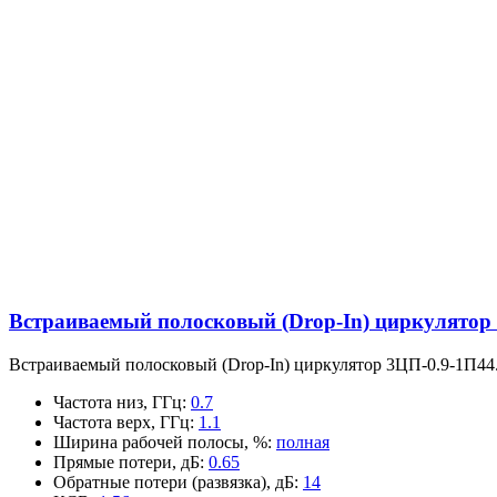
Встраиваемый полосковый (Drop-In) циркулятор
Встраиваемый полосковый (Drop-In) циркулятор 3ЦП-0.9-1П44
Частота низ, ГГц
:
0.7
Частота верх, ГГц
:
1.1
Ширина рабочей полосы, %
:
полная
Прямые потери, дБ
:
0.65
Обратные потери (развязка), дБ
:
14