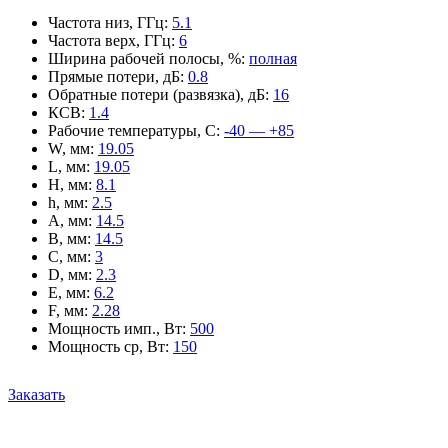
Частота низ, ГГц
:
5.1
Частота верх, ГГц
:
6
Ширина рабочей полосы, %
:
полная
Прямые потери, дБ
:
0.8
Обратные потери (развязка), дБ
:
16
КСВ
:
1.4
Рабочие температуры, С
:
-40 — +85
W, мм
:
19.05
L, мм
:
19.05
H, мм
:
8.1
h, мм
:
2.5
A, мм
:
14.5
B, мм
:
14.5
C, мм
:
3
D, мм
:
2.3
E, мм
:
6.2
F, мм
:
2.28
Мощность имп., Вт
:
500
Мощность ср, Вт
:
150
Заказать