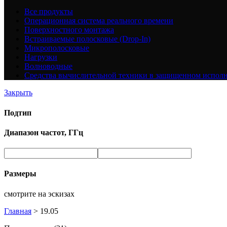
Все
продукты
Операционная система реального времени
Поверхностного монтажа
Встраиваемые полосковые (Drop-In)
Микрополосковые
Нагрузки
Волноводные
Средства вычислительной техники в защищенном испол
Закрыть
Подтип
Диапазон частот, ГГц
Размеры
смотрите на эскизах
Главная
>
19.05