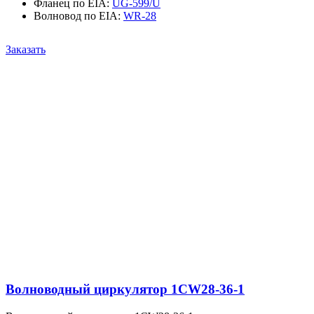
Фланец по EIA
:
UG-599/U
Волновод по EIA
:
WR-28
Заказать
Волноводный циркулятор 1CW28-36-1