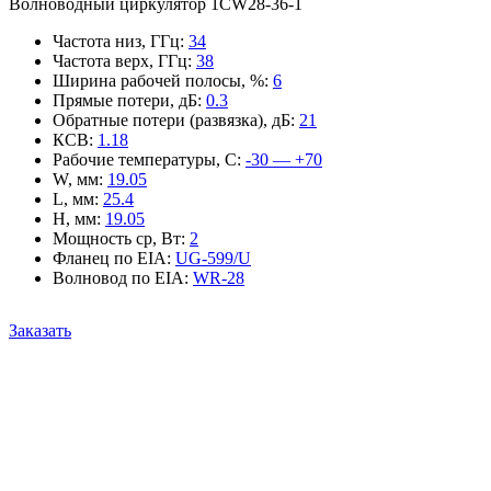
Волноводный циркулятор 1CW28-36-1
Частота низ, ГГц
:
34
Частота верх, ГГц
:
38
Ширина рабочей полосы, %
:
6
Прямые потери, дБ
:
0.3
Обратные потери (развязка), дБ
:
21
КСВ
:
1.18
Рабочие температуры, С
:
-30 — +70
W, мм
:
19.05
L, мм
:
25.4
H, мм
:
19.05
Мощность ср, Вт
:
2
Фланец по EIA
:
UG-599/U
Волновод по EIA
:
WR-28
Заказать