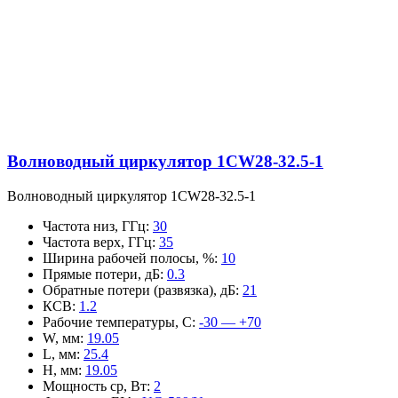
Волноводный циркулятор 1CW28-32.5-1
Волноводный циркулятор 1CW28-32.5-1
Частота низ, ГГц
:
30
Частота верх, ГГц
:
35
Ширина рабочей полосы, %
:
10
Прямые потери, дБ
:
0.3
Обратные потери (развязка), дБ
:
21
КСВ
:
1.2
Рабочие температуры, С
:
-30 — +70
W, мм
:
19.05
L, мм
:
25.4
H, мм
:
19.05
Мощность ср, Вт
:
2