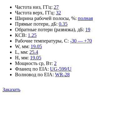
Частота низ, ГГц
:
27
Частота верх, ГГц
:
32
Ширина рабочей полосы, %
:
полная
Прямые потери, дБ
:
0.35
Обратные потери (развязка), дБ
:
19
КСВ
:
1.25
Рабочие температуры, С
:
-30 — +70
W, мм
:
19.05
L, мм
:
25.4
H, мм
:
19.05
Мощность ср, Вт
:
2
Фланец по EIA
:
UG-599/U
Волновод по EIA
:
WR-28
Заказать