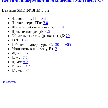
Вентиль поверхностного монтажа 2ФВПМ-3.5-2
Вентиль SMD 2ФВПМ-3.5-2
Частота низ, ГГц
:
3.2
Частота верх, ГГц
:
3.8
Ширина рабочей полосы, %
:
14
Прямые потери, дБ
:
0.5
Обратные потери (развязка), дБ
:
20
КСВ
:
1.25
Рабочие температуры, С
:
-30 — +65
Мощность в нагрузку, Вт
:
2
W, мм
:
3.2
L, мм
:
7.7
H, мм
:
5.2
D, мм
:
12.7
L1, мм
:
9.5
Заказать