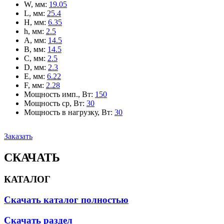
W, мм
:
19.05
L, мм
:
25.4
H, мм
:
6.35
h, мм
:
2.5
A, мм
:
14.5
B, мм
:
14.5
C, мм
:
2.5
D, мм
:
2.3
E, мм
:
6.22
F, мм
:
2.28
Мощность имп., Вт
:
150
Мощность ср, Вт
:
30
Мощность в нагрузку, Вт
:
30
Заказать
СКАЧАТЬ
КАТАЛОГ
Скачать каталог полностью
Скачать раздел