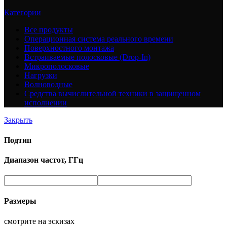
Категории
Все
продукты
Операционная система реального времени
Поверхностного монтажа
Встраиваемые полосковые (Drop-In)
Микрополосковые
Нагрузки
Волноводные
Средства вычислительной техники в защищенном
исполнении
Закрыть
Подтип
Диапазон частот, ГГц
Размеры
смотрите на эскизах