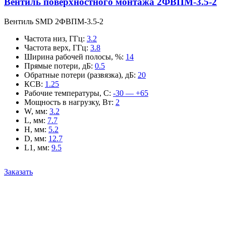
Вентиль поверхностного монтажа 2ФВПМ-3.5-2
Вентиль SMD 2ФВПМ-3.5-2
Частота низ, ГГц
:
3.2
Частота верх, ГГц
:
3.8
Ширина рабочей полосы, %
:
14
Прямые потери, дБ
:
0.5
Обратные потери (развязка), дБ
:
20
КСВ
:
1.25
Рабочие температуры, С
:
-30 — +65
Мощность в нагрузку, Вт
:
2
W, мм
:
3.2
L, мм
:
7.7
H, мм
:
5.2
D, мм
:
12.7
L1, мм
:
9.5
Заказать