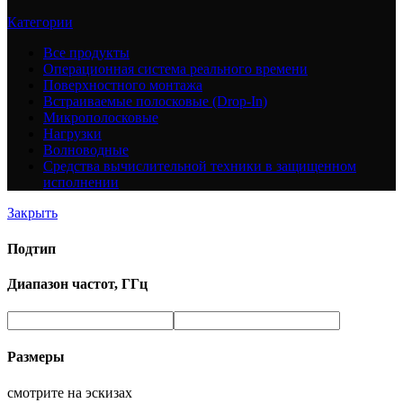
Категории
Все
продукты
Операционная система реального времени
Поверхностного монтажа
Встраиваемые полосковые (Drop-In)
Микрополосковые
Нагрузки
Волноводные
Средства вычислительной техники в защищенном
исполнении
Закрыть
Подтип
Диапазон частот, ГГц
Размеры
смотрите на эскизах