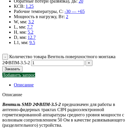
Обратные потери (развязка), дБ
:
20
КСВ
:
1.25
Рабочие температуры, С
:
-30 — +65
Мощность в нагрузку, Вт
:
2
W, мм
:
3.2
L, мм
:
7.7
H, мм
:
5.2
D, мм
:
12.7
L1, мм
:
9.5
Количество товара Вентиль поверхностного монтажа
2ФВПМ-3.5-2
Заказать
Добавить запрос
Описание
Описание
Вентиль SMD 2ФВПМ-3.5-2
предназначен для работы в
антенно-фидерных трактах СВЧ радиоэлектронной
герметизированной аппаратуры среднего уровня мощности с
волновым сопротивлением 50 Ом в качестве развязывающего
(разделительного) устройства.