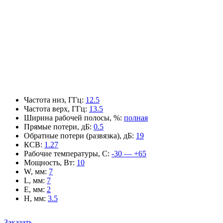
Частота низ, ГГц
:
12.5
Частота верх, ГГц
:
13.5
Ширина рабочей полосы, %
:
полная
Прямые потери, дБ
:
0.5
Обратные потери (развязка), дБ
:
19
КСВ
:
1.27
Рабочие температуры, С
:
-30 — +65
Мощность, Вт
:
10
W, мм
:
7
L, мм
:
7
E, мм
:
2
H, мм
:
3.5
Заказать