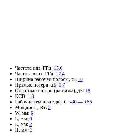
Частота низ, ГГц
:
15.6
Частота верх, ГГц
:
17.4
Ширина рабочей полосы, %
:
10
Прямые потери, дБ
:
0.7
Обратные потери (развязка), дБ
:
18
КСВ
:
1.3
Рабочие температуры, С
:
-30 — +65
Мощность, Вт
:
2
W, мм
:
6
L, мм
:
6
E, мм
:
2
H, мм
:
3