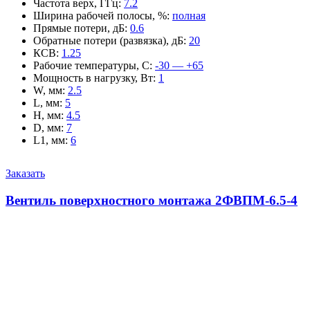
Частота верх, ГГц
:
7.2
Ширина рабочей полосы, %
:
полная
Прямые потери, дБ
:
0.6
Обратные потери (развязка), дБ
:
20
КСВ
:
1.25
Рабочие температуры, С
:
-30 — +65
Мощность в нагрузку, Вт
:
1
W, мм
:
2.5
L, мм
:
5
H, мм
:
4.5
D, мм
:
7
L1, мм
:
6
Заказать
Вентиль поверхностного монтажа 2ФВПМ-6.5-4