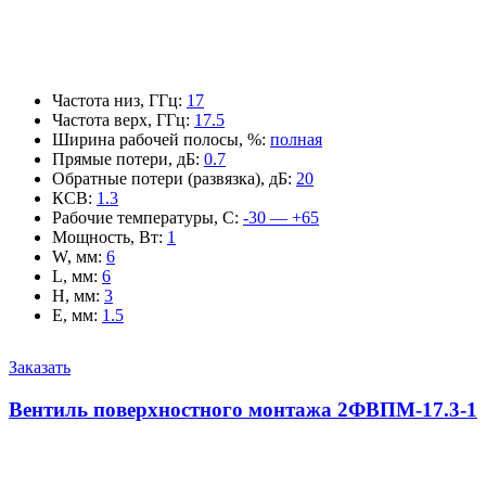
Частота низ, ГГц
:
17
Частота верх, ГГц
:
17.5
Ширина рабочей полосы, %
:
полная
Прямые потери, дБ
:
0.7
Обратные потери (развязка), дБ
:
20
КСВ
:
1.3
Рабочие температуры, С
:
-30 — +65
Мощность, Вт
:
1
W, мм
:
6
L, мм
:
6
H, мм
:
3
E, мм
:
1.5
Заказать
Вентиль поверхностного монтажа 2ФВПМ-17.3-1