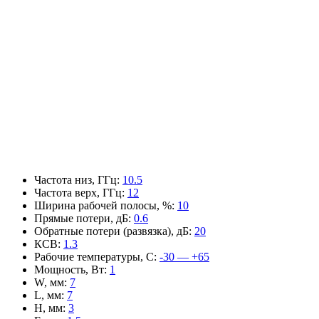
Частота низ, ГГц
:
10.5
Частота верх, ГГц
:
12
Ширина рабочей полосы, %
:
10
Прямые потери, дБ
:
0.6
Обратные потери (развязка), дБ
:
20
КСВ
:
1.3
Рабочие температуры, С
:
-30 — +65
Мощность, Вт
:
1
W, мм
:
7
L, мм
:
7
H, мм
:
3