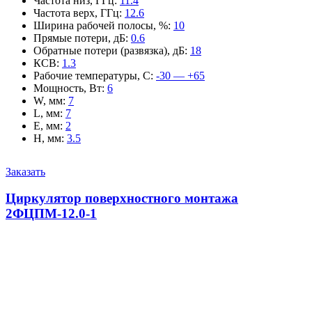
Частота низ, ГГц
:
11.4
Частота верх, ГГц
:
12.6
Ширина рабочей полосы, %
:
10
Прямые потери, дБ
:
0.6
Обратные потери (развязка), дБ
:
18
КСВ
:
1.3
Рабочие температуры, С
:
-30 — +65
Мощность, Вт
:
6
W, мм
:
7
L, мм
:
7
E, мм
:
2
H, мм
:
3.5
Заказать
Циркулятор поверхностного монтажа
2ФЦПМ-12.0-1