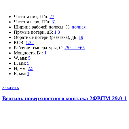
Частота низ, ГГц
:
27
Частота верх, ГГц
:
31
Ширина рабочей полосы, %
:
полная
Прямые потери, дБ
:
1.3
Обратные потери (развязка), дБ
:
19
КСВ
:
1.32
Рабочие температуры, С
:
-30 — +65
Мощность, Вт
:
1
W, мм
:
5
L, мм
:
5
H, мм
:
2.5
E, мм
:
1
Заказать
Вентиль поверхностного монтажа 2ФВПМ-29.0-1