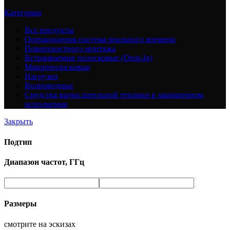
Категории
Все
продукты
Операционная система реального времени
Поверхностного монтажа
Встраиваемые полосковые (Drop-In)
Микрополосковые
Нагрузки
Волноводные
Средства вычислительной техники в защищенном
исполнении
Закрыть
Подтип
Диапазон частот, ГГц
Размеры
смотрите на эскизах