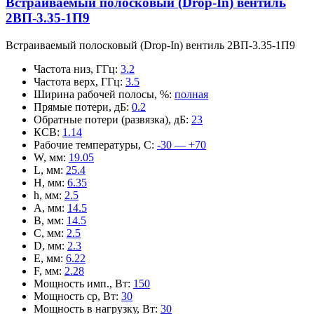
Встраиваемый полосковый (Drop-In) вентиль
2ВП-3.35-1П9
Встраиваемый полосковый (Drop-In) вентиль 2ВП-3.35-1П9
Частота низ, ГГц
:
3.2
Частота верх, ГГц
:
3.5
Ширина рабочей полосы, %
:
полная
Прямые потери, дБ
:
0.2
Обратные потери (развязка), дБ
:
23
КСВ
:
1.14
Рабочие температуры, С
:
-30 — +70
W, мм
:
19.05
L, мм
:
25.4
H, мм
:
6.35
h, мм
:
2.5
A, мм
:
14.5
B, мм
:
14.5
C, мм
:
2.5
D, мм
:
2.3
E, мм
:
6.22
F, мм
:
2.28
Мощность имп., Вт
:
150
Мощность ср, Вт
:
30
Мощность в нагрузку, Вт
:
30