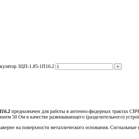
ркулятор 3ЦП-1.85-1П16.2
П16.2
предназначен для работы в антенно-фидерных трактах СВ
ием 50 Ом в качестве развязывающего (разделительного) устрой
аверне на поверхности металлического основания. Сигнальные 