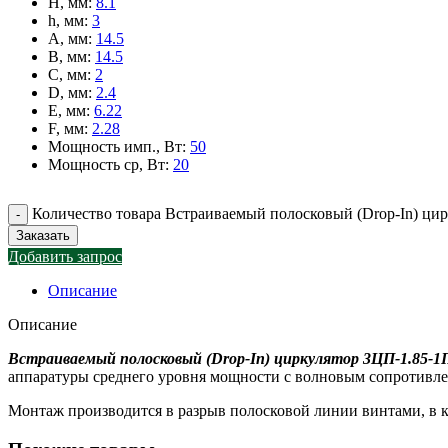
H, мм
:
8.1
h, мм
:
3
A, мм
:
14.5
B, мм
:
14.5
C, мм
:
2
D, мм
:
2.4
E, мм
:
6.22
F, мм
:
2.28
Мощность имп., Вт
:
50
Мощность ср, Вт
:
20
Количество товара Встраиваемый полосковый (Drop-In) ци
Заказать
Добавить запрос
Описание
Описание
Встраиваемый полосковый (Drop-In) циркулятор 3ЦП-1.85-1
аппаратуры среднего уровня мощности с волновым сопротивлен
Монтаж производится в разрыв полосковой линии винтами, в к