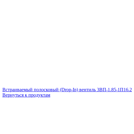
Встраиваемый полосковый (Drop-In) вентиль 3ВП-1.85-1П16.2
Вернуться к продуктам