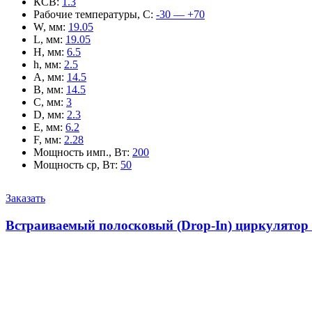
КСВ
:
1.3
Рабочие температуры, С
:
-30 — +70
W, мм
:
19.05
L, мм
:
19.05
H, мм
:
6.5
h, мм
:
2.5
A, мм
:
14.5
B, мм
:
14.5
C, мм
:
3
D, мм
:
2.3
E, мм
:
6.2
F, мм
:
2.28
Мощность имп., Вт
:
200
Мощность ср, Вт
:
50
Заказать
Встраиваемый полосковый (Drop-In) циркулятор