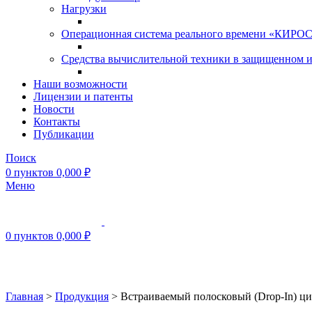
Нагрузки
Операционная система реального времени «КИРОС»
Средства вычислительной техники в защищенном 
Наши возможности
Лицензии и патенты
Новости
Контакты
Публикации
Поиск
0
пунктов
0,000
₽
Меню
0
пунктов
0,000
₽
Нажмите, чтобы увеличить
Главная
>
Продукция
>
Встраиваемый полосковый (Drop-In) ци