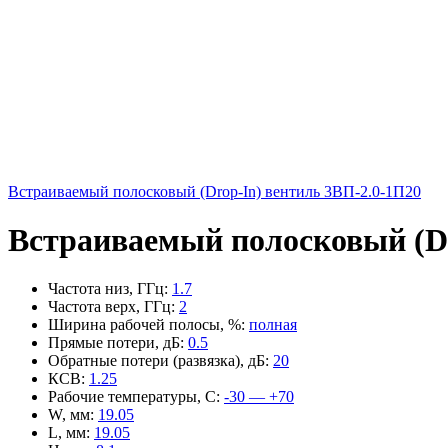
Встраиваемый полосковый (Drop-In) вентиль 3ВП-2.0-1П20
Встраиваемый полосковый (Dr
Частота низ, ГГц
:
1.7
Частота верх, ГГц
:
2
Ширина рабочей полосы, %
:
полная
Прямые потери, дБ
:
0.5
Обратные потери (развязка), дБ
:
20
КСВ
:
1.25
Рабочие температуры, С
:
-30 — +70
W, мм
:
19.05
L, мм
:
19.05