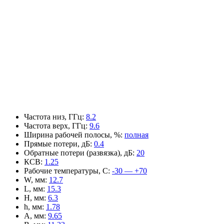
Частота низ, ГГц
:
8.2
Частота верх, ГГц
:
9.6
Ширина рабочей полосы, %
:
полная
Прямые потери, дБ
:
0.4
Обратные потери (развязка), дБ
:
20
КСВ
:
1.25
Рабочие температуры, С
:
-30 — +70
W, мм
:
12.7
L, мм
:
15.3
H, мм
:
6.3
h, мм
:
1.78
A, мм
:
9.65