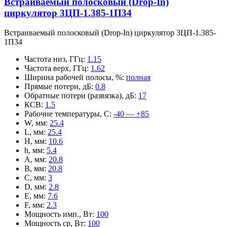
Встраиваемый полосковый (Drop-In)
циркулятор 3ЦП-1.385-1П34
Встраиваемый полосковый (Drop-In) циркулятор 3ЦП-1.385-
1П34
Частота низ, ГГц
:
1.15
Частота верх, ГГц
:
1.62
Ширина рабочей полосы, %
:
полная
Прямые потери, дБ
:
0.8
Обратные потери (развязка), дБ
:
17
КСВ
:
1.5
Рабочие температуры, С
:
-40 — +85
W, мм
:
25.4
L, мм
:
25.4
H, мм
:
10.6
h, мм
:
5.4
A, мм
:
20.8
B, мм
:
20.8
C, мм
:
3
D, мм
:
2.8
E, мм
:
7.6
F, мм
:
2.3
Мощность имп., Вт
:
100
Мощность ср, Вт
:
100