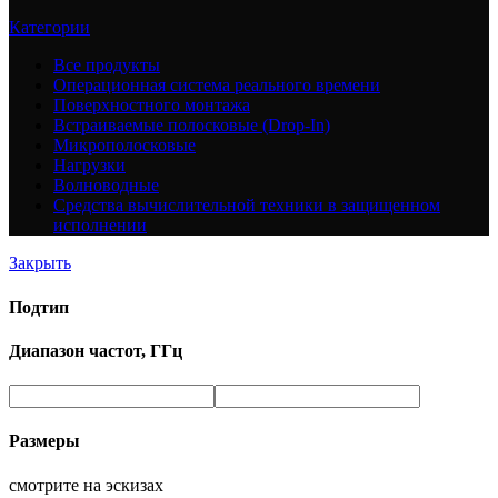
Категории
Все
продукты
Операционная система реального времени
Поверхностного монтажа
Встраиваемые полосковые (Drop-In)
Микрополосковые
Нагрузки
Волноводные
Средства вычислительной техники в защищенном
исполнении
Закрыть
Подтип
Диапазон частот, ГГц
Размеры
смотрите на эскизах