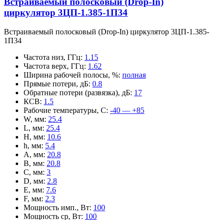
Встраиваемый полосковый (Drop-In)
циркулятор 3ЦП-1.385-1П34
Встраиваемый полосковый (Drop-In) циркулятор 3ЦП-1.385-
1П34
Частота низ, ГГц
:
1.15
Частота верх, ГГц
:
1.62
Ширина рабочей полосы, %
:
полная
Прямые потери, дБ
:
0.8
Обратные потери (развязка), дБ
:
17
КСВ
:
1.5
Рабочие температуры, С
:
-40 — +85
W, мм
:
25.4
L, мм
:
25.4
H, мм
:
10.6
h, мм
:
5.4
A, мм
:
20.8
B, мм
:
20.8
C, мм
:
3
D, мм
:
2.8
E, мм
:
7.6
F, мм
:
2.3
Мощность имп., Вт
:
100
Мощность ср, Вт
:
100