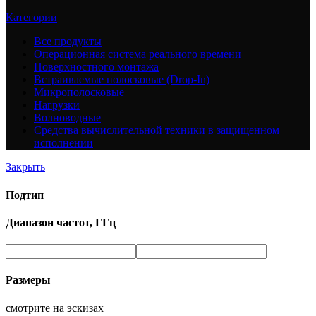
Категории
Все
продукты
Операционная система реального времени
Поверхностного монтажа
Встраиваемые полосковые (Drop-In)
Микрополосковые
Нагрузки
Волноводные
Средства вычислительной техники в защищенном
исполнении
Закрыть
Подтип
Диапазон частот, ГГц
Размеры
смотрите на эскизах