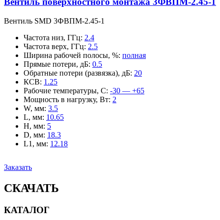
Вентиль поверхностного монтажа 3ФВПМ-2.45-1
Вентиль SMD 3ФВПМ-2.45-1
Частота низ, ГГц
:
2.4
Частота верх, ГГц
:
2.5
Ширина рабочей полосы, %
:
полная
Прямые потери, дБ
:
0.5
Обратные потери (развязка), дБ
:
20
КСВ
:
1.25
Рабочие температуры, С
:
-30 — +65
Мощность в нагрузку, Вт
:
2
W, мм
:
3.5
L, мм
:
10.65
H, мм
:
5
D, мм
:
18.3
L1, мм
:
12.18
Заказать
СКАЧАТЬ
КАТАЛОГ