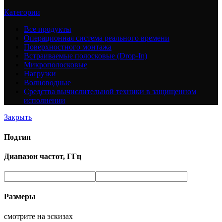
Категории
Все
продукты
Операционная система реального времени
Поверхностного монтажа
Встраиваемые полосковые (Drop-In)
Микрополосковые
Нагрузки
Волноводные
Средства вычислительной техники в защищенном
исполнении
Закрыть
Подтип
Диапазон частот, ГГц
Размеры
смотрите на эскизах