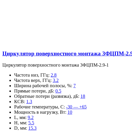
Циркулятор поверхностного монтажа 3ФЦПМ-2.9
Циркулятор поверхностного монтажа 3ФЦПМ-2.9-1
Частота низ, ГГц
:
2.8
Частота верх, ГГц
:
3.2
Ширина рабочей полосы, %
:
7
Прямые потери, дБ
:
0.5
Обратные потери (развязка), дБ
:
18
КСВ
:
1.3
Рабочие температуры, С
:
-30 — +65
Мощность в нагрузку, Вт
:
10
L, мм
:
9.2
H, мм
:
5.5
D, мм
:
15.3