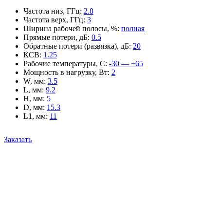
Частота низ, ГГц
:
2.8
Частота верх, ГГц
:
3
Ширина рабочей полосы, %
:
полная
Прямые потери, дБ
:
0.5
Обратные потери (развязка), дБ
:
20
КСВ
:
1.25
Рабочие температуры, С
:
-30 — +65
Мощность в нагрузку, Вт
:
2
W, мм
:
3.5
L, мм
:
9.2
H, мм
:
5
D, мм
:
15.3
L1, мм
:
11
Заказать