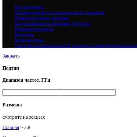
Все
продукты
Операционная система реального времени
Поверхностного монтажа
Встраиваемые полосковые (Drop-In)
Микрополосковые
Нагрузки
Волноводные
Средства вычислительной техники в защищенном испол
Закрыть
Подтип
Диапазон частот, ГГц
Размеры
смотрите на эскизах
Главная
>
2.8