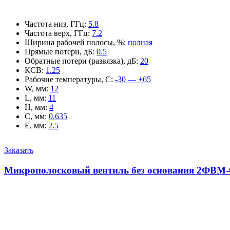
Частота низ, ГГц
:
5.8
Частота верх, ГГц
:
7.2
Ширина рабочей полосы, %
:
полная
Прямые потери, дБ
:
0.5
Обратные потери (развязка), дБ
:
20
КСВ
:
1.25
Рабочие температуры, С
:
-30 — +65
W, мм
:
12
L, мм
:
11
H, мм
:
4
C, мм
:
0.635
E, мм
:
2.5
Заказать
Микрополосковый вентиль без основания 2ФВМ-6