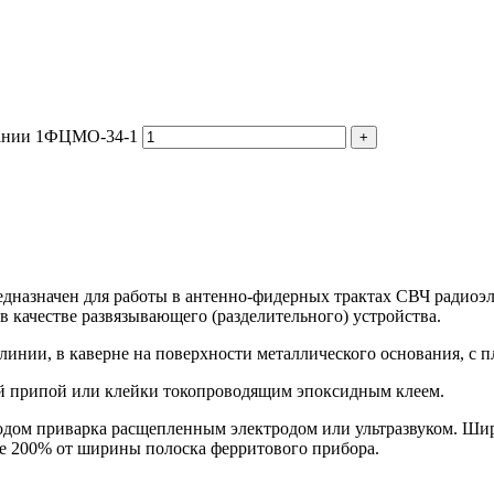
вании 1ФЦМО-34-1
дназначен для работы в антенно-фидерных трактах СВЧ радиоэ
 качестве развязывающего (разделительного) устройства.
инии, в каверне на поверхности металлического основания, с п
й припой или клейки токопроводящим эпоксидным клеем.
дом приварка расщепленным электродом или ультразвуком. Ши
е 200% от ширины полоска ферритового прибора.