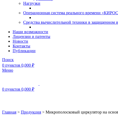
Нагрузки
Операционная система реального времени «КИРОС»
Средства вычислительной техники в защищенном 
Наши возможности
Лицензии и патенты
Новости
Контакты
Публикации
Поиск
0
пунктов
0,000
₽
Меню
0
пунктов
0,000
₽
Нажмите, чтобы увеличить
Главная
>
Продукция
>
Микрополосковый циркулятор на осн