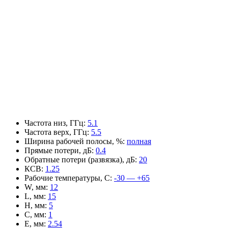
Частота низ, ГГц
:
5.1
Частота верх, ГГц
:
5.5
Ширина рабочей полосы, %
:
полная
Прямые потери, дБ
:
0.4
Обратные потери (развязка), дБ
:
20
КСВ
:
1.25
Рабочие температуры, С
:
-30 — +65
W, мм
:
12
L, мм
:
15
H, мм
:
5
C, мм
:
1
E, мм
:
2.54