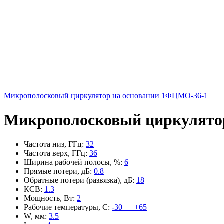
Микрополосковый циркулятор на основании 1ФЦМО-36-1
Микрополосковый циркулято
Частота низ, ГГц
:
32
Частота верх, ГГц
:
36
Ширина рабочей полосы, %
:
6
Прямые потери, дБ
:
0.8
Обратные потери (развязка), дБ
:
18
КСВ
:
1.3
Мощность, Вт
:
2
Рабочие температуры, С
:
-30 — +65
W, мм
:
3.5