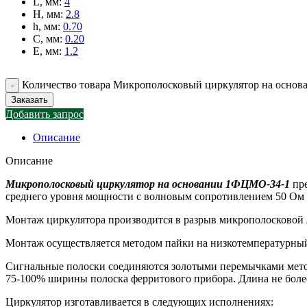
L, мм
:
4
H, мм
:
2.8
h, мм
:
0.70
C, мм
:
0.20
E, мм
:
1.2
Количество товара Микрополосковый циркулятор на осно
Заказать
Добавить запрос
Описание
Описание
Микрополосковый циркулятор на основании 1ФЦМО-34-1
пре
среднего уровня мощности с волновым сопротивлением 50 Ом в
Монтаж циркулятора производится в разрыв микрополосковой л
Монтаж осуществляется методом пайки на низкотемпературны
Сигнальные полоски соединяются золотыми перемычками мето
75-100% ширины полоска ферритового прибора. Длина не боле
Циркулятор изготавливается в следующих исполнениях: