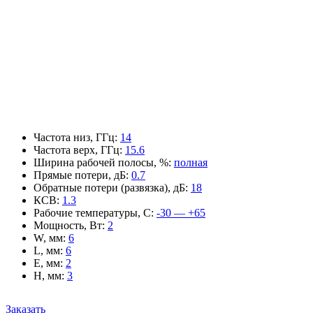
Частота низ, ГГц
:
14
Частота верх, ГГц
:
15.6
Ширина рабочей полосы, %
:
полная
Прямые потери, дБ
:
0.7
Обратные потери (развязка), дБ
:
18
КСВ
:
1.3
Рабочие температуры, С
:
-30 — +65
Мощность, Вт
:
2
W, мм
:
6
L, мм
:
6
E, мм
:
2
H, мм
:
3
Заказать