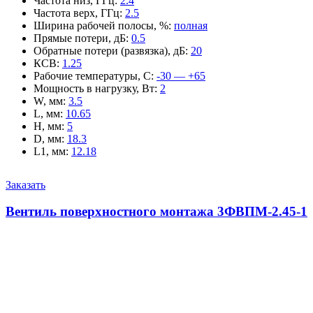
Частота низ, ГГц
:
2.4
Частота верх, ГГц
:
2.5
Ширина рабочей полосы, %
:
полная
Прямые потери, дБ
:
0.5
Обратные потери (развязка), дБ
:
20
КСВ
:
1.25
Рабочие температуры, С
:
-30 — +65
Мощность в нагрузку, Вт
:
2
W, мм
:
3.5
L, мм
:
10.65
H, мм
:
5
D, мм
:
18.3
L1, мм
:
12.18
Заказать
Вентиль поверхностного монтажа 3ФВПМ-2.45-1