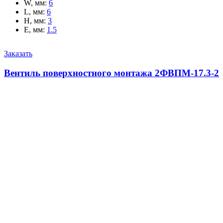
W, мм
:
6
L, мм
:
6
H, мм
:
3
E, мм
:
1.5
Заказать
Вентиль поверхностного монтажа 2ФВПМ-17.3-2