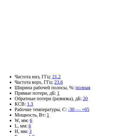
Частота низ, ГГц
:
21.2
Частота верх, ГГц
:
23.6
Ширина рабочей полосы, %
:
полная
Прямые потери, дБ
:
1
Обратные потери (развязка), дБ
:
20
КСВ
:
1.3
Рабочие температуры, С
:
-30 — +65
Мощность, Вт
:
1
W, мм
:
6
L, мм
:
6
H, мм
:
3