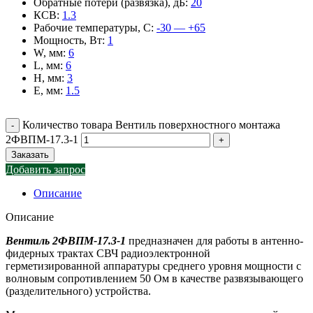
Обратные потери (развязка), дБ
:
20
КСВ
:
1.3
Рабочие температуры, С
:
-30 — +65
Мощность, Вт
:
1
W, мм
:
6
L, мм
:
6
H, мм
:
3
E, мм
:
1.5
Количество товара Вентиль поверхностного монтажа
2ФВПМ-17.3-1
Заказать
Добавить запрос
Описание
Описание
Вентиль 2ФВПМ-17.3-1
предназначен для работы в антенно-
фидерных трактах СВЧ радиоэлектронной
герметизированной аппаратуры среднего уровня мощности с
волновым сопротивлением 50 Ом в качестве развязывающего
(разделительного) устройства.