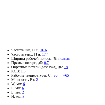
Частота низ, ГГц
:
16.6
Частота верх, ГГц
:
17.4
Ширина рабочей полосы, %
:
полная
Прямые потери, дБ
:
0.7
Обратные потери (развязка), дБ
:
18
КСВ
:
1.3
Рабочие температуры, С
:
-30 — +65
Мощность, Вт
:
2
W, мм
:
6
L, мм
:
6
E, мм
:
2
H, мм
:
3