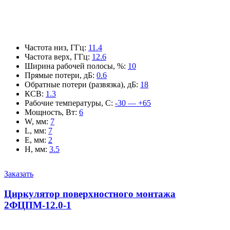
Частота низ, ГГц
:
11.4
Частота верх, ГГц
:
12.6
Ширина рабочей полосы, %
:
10
Прямые потери, дБ
:
0.6
Обратные потери (развязка), дБ
:
18
КСВ
:
1.3
Рабочие температуры, С
:
-30 — +65
Мощность, Вт
:
6
W, мм
:
7
L, мм
:
7
E, мм
:
2
H, мм
:
3.5
Заказать
Циркулятор поверхностного монтажа
2ФЦПМ-12.0-1