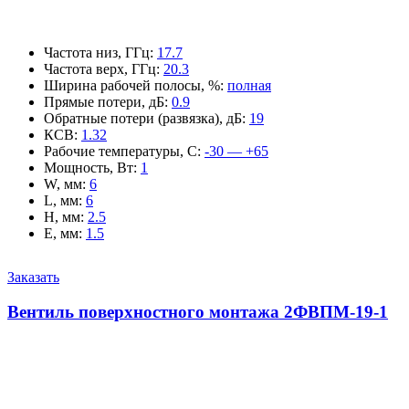
Частота низ, ГГц
:
17.7
Частота верх, ГГц
:
20.3
Ширина рабочей полосы, %
:
полная
Прямые потери, дБ
:
0.9
Обратные потери (развязка), дБ
:
19
КСВ
:
1.32
Рабочие температуры, С
:
-30 — +65
Мощность, Вт
:
1
W, мм
:
6
L, мм
:
6
H, мм
:
2.5
E, мм
:
1.5
Заказать
Вентиль поверхностного монтажа 2ФВПМ-19-1