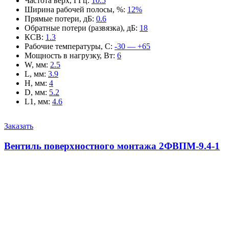
Частота верх, ГГц
:
10.5
Ширина рабочей полосы, %
:
12%
Прямые потери, дБ
:
0.6
Обратные потери (развязка), дБ
:
18
КСВ
:
1.3
Рабочие температуры, С
:
-30 — +65
Мощность в нагрузку, Вт
:
6
W, мм
:
2.5
L, мм
:
3.9
H, мм
:
4
D, мм
:
5.2
L1, мм
:
4.6
Заказать
Вентиль поверхностного монтажа 2ФВПМ-9.4-1