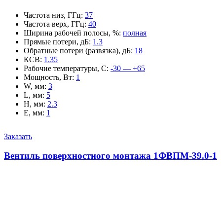
Частота низ, ГГц
:
37
Частота верх, ГГц
:
40
Ширина рабочей полосы, %
:
полная
Прямые потери, дБ
:
1.3
Обратные потери (развязка), дБ
:
18
КСВ
:
1.35
Рабочие температуры, С
:
-30 — +65
Мощность, Вт
:
1
W, мм
:
3
L, мм
:
5
H, мм
:
2.3
E, мм
:
1
Заказать
Вентиль поверхностного монтажа 1ФВПМ-39.0-1