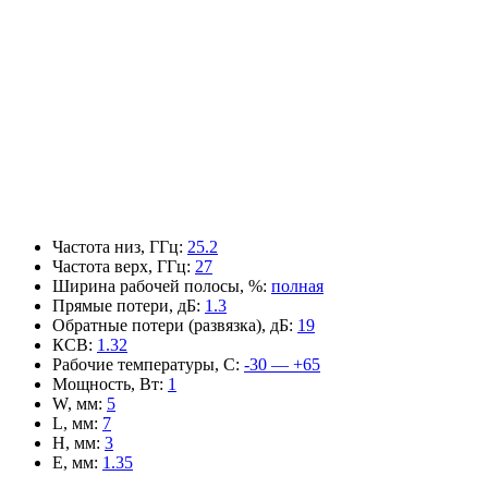
Частота низ, ГГц
:
25.2
Частота верх, ГГц
:
27
Ширина рабочей полосы, %
:
полная
Прямые потери, дБ
:
1.3
Обратные потери (развязка), дБ
:
19
КСВ
:
1.32
Рабочие температуры, С
:
-30 — +65
Мощность, Вт
:
1
W, мм
:
5
L, мм
:
7
H, мм
:
3
E, мм
:
1.35