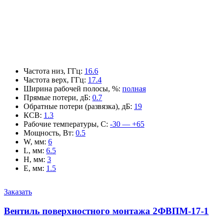
Частота низ, ГГц
:
16.6
Частота верх, ГГц
:
17.4
Ширина рабочей полосы, %
:
полная
Прямые потери, дБ
:
0.7
Обратные потери (развязка), дБ
:
19
КСВ
:
1.3
Рабочие температуры, С
:
-30 — +65
Мощность, Вт
:
0.5
W, мм
:
6
L, мм
:
6.5
H, мм
:
3
E, мм
:
1.5
Заказать
Вентиль поверхностного монтажа 2ФВПМ-17-1