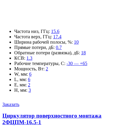
Частота низ, ГГц
:
15.6
Частота верх, ГГц
:
17.4
Ширина рабочей полосы, %
:
10
Прямые потери, дБ
:
0.7
Обратные потери (развязка), дБ
:
18
КСВ
:
1.3
Рабочие температуры, С
:
-30 — +65
Мощность, Вт
:
2
W, мм
:
6
L, мм
:
6
E, мм
:
2
H, мм
:
3
Заказать
Циркулятор поверхностного монтажа
2ФЦПМ-16.5-1