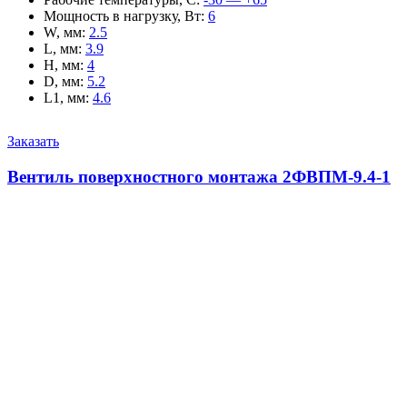
Мощность в нагрузку, Вт
:
6
W, мм
:
2.5
L, мм
:
3.9
H, мм
:
4
D, мм
:
5.2
L1, мм
:
4.6
Заказать
Вентиль поверхностного монтажа 2ФВПМ-9.4-1