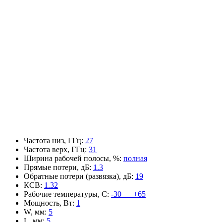
Частота низ, ГГц
:
27
Частота верх, ГГц
:
31
Ширина рабочей полосы, %
:
полная
Прямые потери, дБ
:
1.3
Обратные потери (развязка), дБ
:
19
КСВ
:
1.32
Рабочие температуры, С
:
-30 — +65
Мощность, Вт
:
1
W, мм
:
5
L, мм
:
5