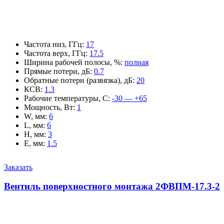
Частота низ, ГГц
:
17
Частота верх, ГГц
:
17.5
Ширина рабочей полосы, %
:
полная
Прямые потери, дБ
:
0.7
Обратные потери (развязка), дБ
:
20
КСВ
:
1.3
Рабочие температуры, С
:
-30 — +65
Мощность, Вт
:
1
W, мм
:
6
L, мм
:
6
H, мм
:
3
E, мм
:
1.5
Заказать
Вентиль поверхностного монтажа 2ФВПМ-17.3-2