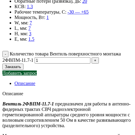
Обратные потери (развязка), дБ
:
20
КСВ
:
1.3
Рабочие температуры, С
:
-30 — +65
Мощность, Вт
:
1
W, мм
:
7
L, мм
:
7
H, мм
:
3
E, мм
:
1.5
Количество товара Вентиль поверхностного монтажа
2ФВПМ-11.7-1
Заказать
Добавить запрос
Описание
Описание
Вентиль 2ФВПМ-11.7-1
предназначен для работы в антенно-
фидерных трактах СВЧ радиоэлектронной
герметизированной аппаратуры среднего уровня мощности с
волновым сопротивлением 50 Ом в качестве развязывающего
(разделительного) устройства.