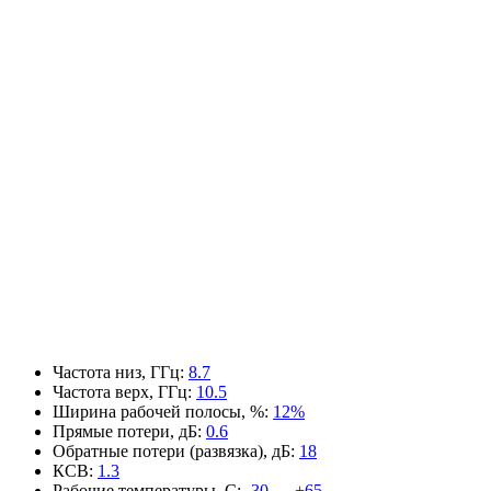
Частота низ, ГГц
:
8.7
Частота верх, ГГц
:
10.5
Ширина рабочей полосы, %
:
12%
Прямые потери, дБ
:
0.6
Обратные потери (развязка), дБ
:
18
КСВ
:
1.3
Рабочие температуры, С
:
-30 — +65