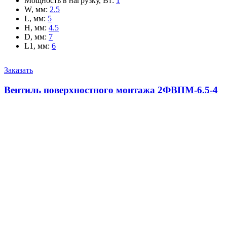
Мощность в нагрузку, Вт
:
1
W, мм
:
2.5
L, мм
:
5
H, мм
:
4.5
D, мм
:
7
L1, мм
:
6
Заказать
Вентиль поверхностного монтажа 2ФВПМ-6.5-4