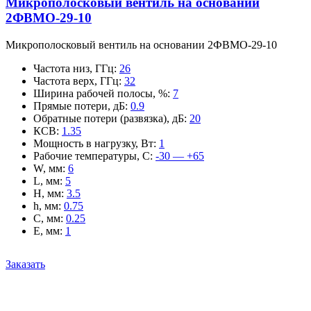
Микрополосковый вентиль на основании
2ФВМO-29-10
Микрополосковый вентиль на основании 2ФВМO-29-10
Частота низ, ГГц
:
26
Частота верх, ГГц
:
32
Ширина рабочей полосы, %
:
7
Прямые потери, дБ
:
0.9
Обратные потери (развязка), дБ
:
20
КСВ
:
1.35
Мощность в нагрузку, Вт
:
1
Рабочие температуры, С
:
-30 — +65
W, мм
:
6
L, мм
:
5
H, мм
:
3.5
h, мм
:
0.75
C, мм
:
0.25
E, мм
:
1
Заказать