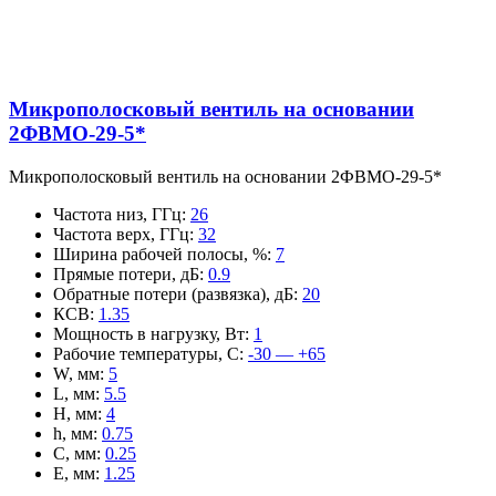
Микрополосковый вентиль на основании
2ФВМO-29-5*
Микрополосковый вентиль на основании 2ФВМO-29-5*
Частота низ, ГГц
:
26
Частота верх, ГГц
:
32
Ширина рабочей полосы, %
:
7
Прямые потери, дБ
:
0.9
Обратные потери (развязка), дБ
:
20
КСВ
:
1.35
Мощность в нагрузку, Вт
:
1
Рабочие температуры, С
:
-30 — +65
W, мм
:
5
L, мм
:
5.5
H, мм
:
4
h, мм
:
0.75
C, мм
:
0.25
E, мм
:
1.25