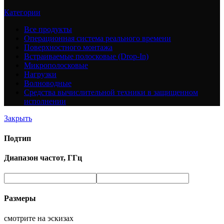
Категории
Все
продукты
Операционная система реального времени
Поверхностного монтажа
Встраиваемые полосковые (Drop-In)
Микрополосковые
Нагрузки
Волноводные
Средства вычислительной техники в защищенном
исполнении
Закрыть
Подтип
Диапазон частот, ГГц
Размеры
смотрите на эскизах