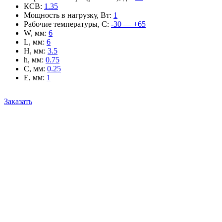
КСВ
:
1.35
Мощность в нагрузку, Вт
:
1
Рабочие температуры, С
:
-30 — +65
W, мм
:
6
L, мм
:
6
H, мм
:
3.5
h, мм
:
0.75
C, мм
:
0.25
E, мм
:
1
Заказать