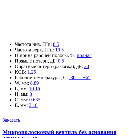
Частота низ, ГГц
:
8.5
Частота верх, ГГц
:
10.5
Ширина рабочей полосы, %
:
полная
Прямые потери, дБ
:
0.5
Обратные потери (развязка), дБ
:
20
КСВ
:
1.25
Рабочие температуры, С
:
-30 — +65
W, мм
:
8.89
L, мм
:
10.16
H, мм
:
3
C, мм
:
0.635
E, мм
:
3.18
Заказать
Микрополосковый вентиль без основания