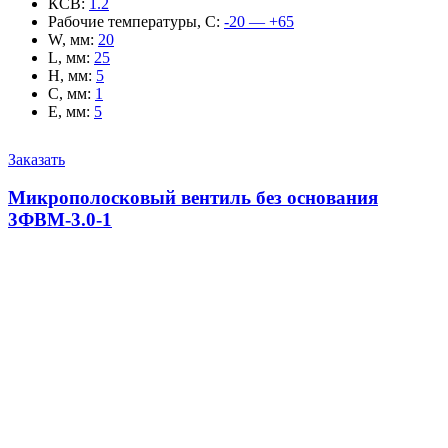
КСВ
:
1.2
Рабочие температуры, С
:
-20 — +65
W, мм
:
20
L, мм
:
25
H, мм
:
5
C, мм
:
1
E, мм
:
5
Заказать
Микрополосковый вентиль без основания
3ФВМ-3.0-1