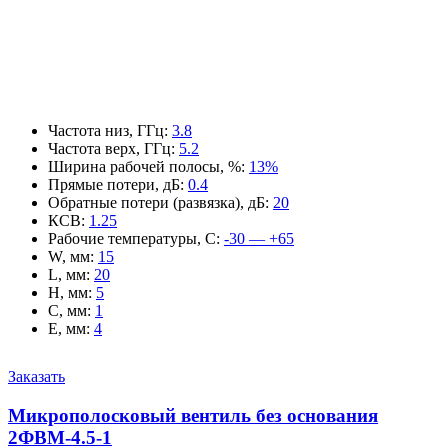
Частота низ, ГГц
:
3.8
Частота верх, ГГц
:
5.2
Ширина рабочей полосы, %
:
13%
Прямые потери, дБ
:
0.4
Обратные потери (развязка), дБ
:
20
КСВ
:
1.25
Рабочие температуры, С
:
-30 — +65
W, мм
:
15
L, мм
:
20
H, мм
:
5
C, мм
:
1
E, мм
:
4
Заказать
Микрополосковый вентиль без основания
2ФВМ-4.5-1