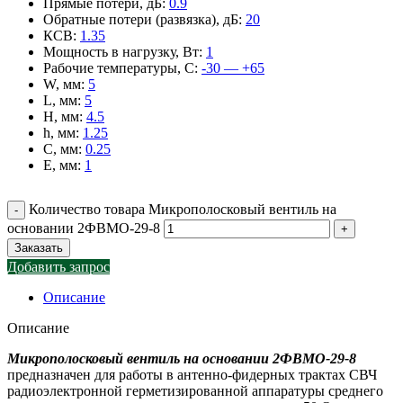
Прямые потери, дБ
:
0.9
Обратные потери (развязка), дБ
:
20
КСВ
:
1.35
Мощность в нагрузку, Вт
:
1
Рабочие температуры, С
:
-30 — +65
W, мм
:
5
L, мм
:
5
H, мм
:
4.5
h, мм
:
1.25
C, мм
:
0.25
E, мм
:
1
Количество товара Микрополосковый вентиль на
основании 2ФВМO-29-8
Заказать
Добавить запрос
Описание
Описание
Микрополосковый вентиль на основании 2ФВМO-29-8
предназначен для работы в антенно-фидерных трактах СВЧ
радиоэлектронной герметизированной аппаратуры среднего