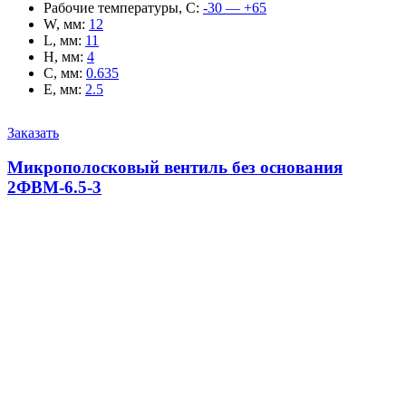
Рабочие температуры, С
:
-30 — +65
W, мм
:
12
L, мм
:
11
H, мм
:
4
C, мм
:
0.635
E, мм
:
2.5
Заказать
Микрополосковый вентиль без основания
2ФВМ-6.5-3