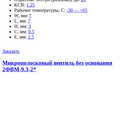
КСВ
:
1.25
Рабочие температуры, С
:
-30 — +65
W, мм
:
7
L, мм
:
7
H, мм
:
3
C, мм
:
0.5
E, мм
:
1.5
Заказать
Микрополосковый вентиль без основания
2ФВМ-9.3-2*