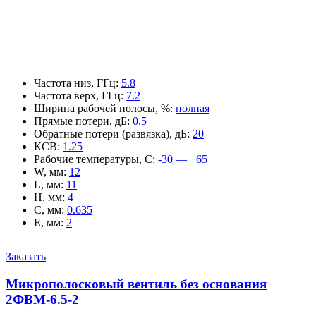
Частота низ, ГГц
:
5.8
Частота верх, ГГц
:
7.2
Ширина рабочей полосы, %
:
полная
Прямые потери, дБ
:
0.5
Обратные потери (развязка), дБ
:
20
КСВ
:
1.25
Рабочие температуры, С
:
-30 — +65
W, мм
:
12
L, мм
:
11
H, мм
:
4
C, мм
:
0.635
E, мм
:
2
Заказать
Микрополосковый вентиль без основания
2ФВМ-6.5-2