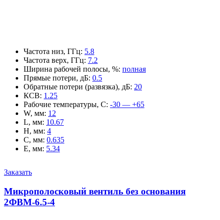
Частота низ, ГГц
:
5.8
Частота верх, ГГц
:
7.2
Ширина рабочей полосы, %
:
полная
Прямые потери, дБ
:
0.5
Обратные потери (развязка), дБ
:
20
КСВ
:
1.25
Рабочие температуры, С
:
-30 — +65
W, мм
:
12
L, мм
:
10.67
H, мм
:
4
C, мм
:
0.635
E, мм
:
5.34
Заказать
Микрополосковый вентиль без основания
2ФВМ-6.5-4