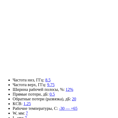
Частота низ, ГГц
:
8.5
Частота верх, ГГц
:
9.75
Ширина рабочей полосы, %
:
12%
Прямые потери, дБ
:
0.5
Обратные потери (развязка), дБ
:
20
КСВ
:
1.25
Рабочие температуры, С
:
-30 — +65
W, мм
:
7
L, мм
:
7