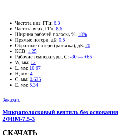
Частота низ, ГГц
:
6.3
Частота верх, ГГц
:
8.6
Ширина рабочей полосы, %
:
18%
Прямые потери, дБ
:
0.5
Обратные потери (развязка), дБ
:
20
КСВ
:
1.25
Рабочие температуры, С
:
-30 — +65
W, мм
:
12
L, мм
:
10.67
H, мм
:
4
C, мм
:
0.635
E, мм
:
5.34
Заказать
Микрополосковый вентиль без основания
2ФВМ-7.5-3
СКАЧАТЬ