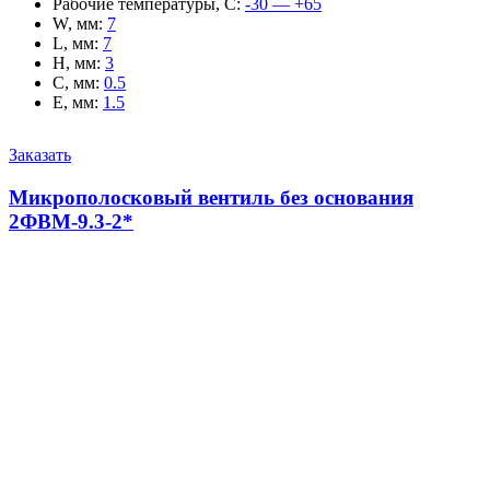
Рабочие температуры, С
:
-30 — +65
W, мм
:
7
L, мм
:
7
H, мм
:
3
C, мм
:
0.5
E, мм
:
1.5
Заказать
Микрополосковый вентиль без основания
2ФВМ-9.3-2*