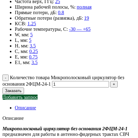
Частота верх, ГГц
:
25
Ширина рабочей полосы, %
:
полная
Прямые потери, дБ
:
0.8
Обратные потери (развязка), дБ
:
19
КСВ
:
1.25
Рабочие температуры, С
:
-30 — +65
W, мм
:
5
L, мм
:
5
H, мм
:
3.5
C, мм
:
0.25
E, мм
:
0.75
E1, мм
:
3.5
Количество товара Микрополосковый циркулятор без
основания 2ФЦМ-24-1
Заказать
Добавить запрос
Описание
Описание
Микрополосковый циркулятор без основания 2ФЦМ-24-1
предназначен для работы в антенно-фидерных трактах СВЧ