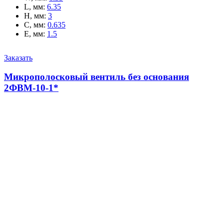
L, мм
:
6.35
H, мм
:
3
C, мм
:
0.635
E, мм
:
1.5
Заказать
Микрополосковый вентиль без основания
2ФВМ-10-1*