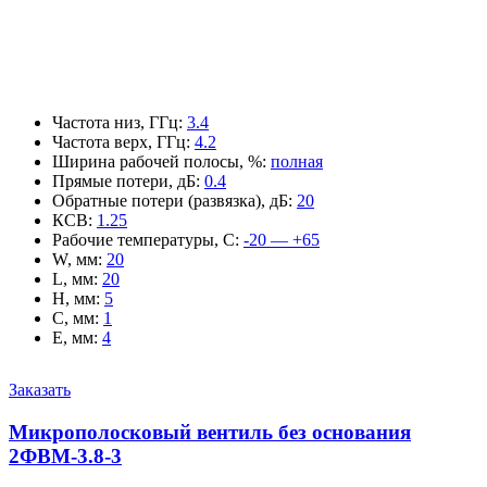
Частота низ, ГГц
:
3.4
Частота верх, ГГц
:
4.2
Ширина рабочей полосы, %
:
полная
Прямые потери, дБ
:
0.4
Обратные потери (развязка), дБ
:
20
КСВ
:
1.25
Рабочие температуры, С
:
-20 — +65
W, мм
:
20
L, мм
:
20
H, мм
:
5
C, мм
:
1
E, мм
:
4
Заказать
Микрополосковый вентиль без основания
2ФВМ-3.8-3