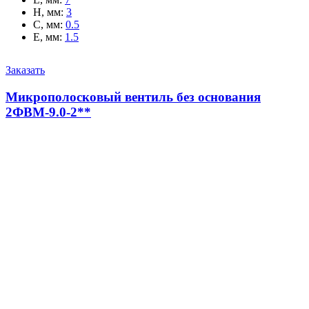
H, мм
:
3
C, мм
:
0.5
E, мм
:
1.5
Заказать
Микрополосковый вентиль без основания
2ФВМ-9.0-2**