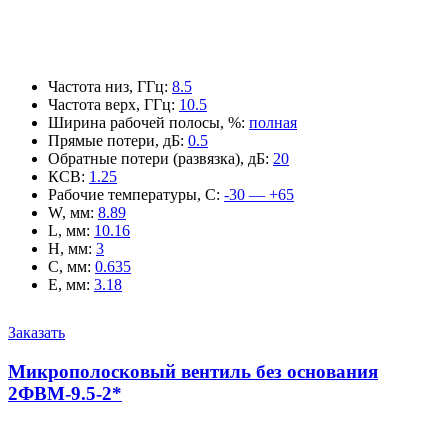
Частота низ, ГГц
:
8.5
Частота верх, ГГц
:
10.5
Ширина рабочей полосы, %
:
полная
Прямые потери, дБ
:
0.5
Обратные потери (развязка), дБ
:
20
КСВ
:
1.25
Рабочие температуры, С
:
-30 — +65
W, мм
:
8.89
L, мм
:
10.16
H, мм
:
3
C, мм
:
0.635
E, мм
:
3.18
Заказать
Микрополосковый вентиль без основания
2ФВМ-9.5-2*