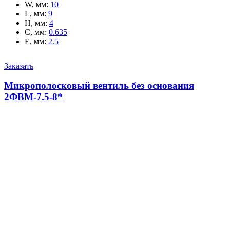
W, мм
:
10
L, мм
:
9
H, мм
:
4
C, мм
:
0.635
E, мм
:
2.5
Заказать
Микрополосковый вентиль без основания
2ФВМ-7.5-8*