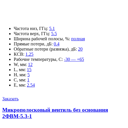
Частота низ, ГГц
:
5.1
Частота верх, ГГц
:
5.5
Ширина рабочей полосы, %
:
полная
Прямые потери, дБ
:
0.4
Обратные потери (развязка), дБ
:
20
КСВ
:
1.25
Рабочие температуры, С
:
-30 — +65
W, мм
:
12
L, мм
:
15
H, мм
:
5
C, мм
:
1
E, мм
:
2.54
Заказать
Микрополосковый вентиль без основания
2ФВМ-5.3-1