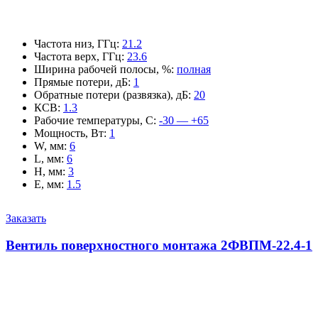
Частота низ, ГГц
:
21.2
Частота верх, ГГц
:
23.6
Ширина рабочей полосы, %
:
полная
Прямые потери, дБ
:
1
Обратные потери (развязка), дБ
:
20
КСВ
:
1.3
Рабочие температуры, С
:
-30 — +65
Мощность, Вт
:
1
W, мм
:
6
L, мм
:
6
H, мм
:
3
E, мм
:
1.5
Заказать
Вентиль поверхностного монтажа 2ФВПМ-22.4-1