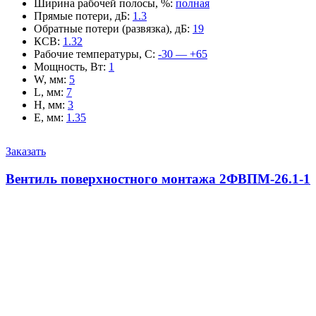
Ширина рабочей полосы, %
:
полная
Прямые потери, дБ
:
1.3
Обратные потери (развязка), дБ
:
19
КСВ
:
1.32
Рабочие температуры, С
:
-30 — +65
Мощность, Вт
:
1
W, мм
:
5
L, мм
:
7
H, мм
:
3
E, мм
:
1.35
Заказать
Вентиль поверхностного монтажа 2ФВПМ-26.1-1