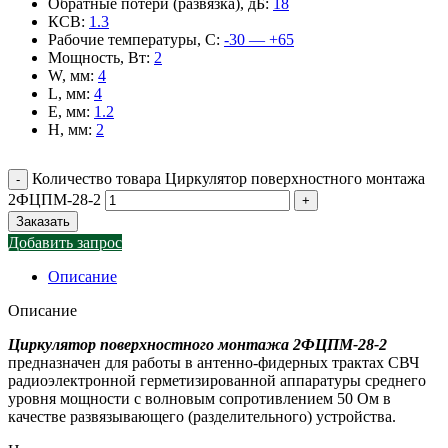
Обратные потери (развязка), дБ
:
18
КСВ
:
1.3
Рабочие температуры, С
:
-30 — +65
Мощность, Вт
:
2
W, мм
:
4
L, мм
:
4
E, мм
:
1.2
H, мм
:
2
Количество товара Циркулятор поверхностного монтажа
2ФЦПМ-28-2
Заказать
Добавить запрос
Описание
Описание
Циркулятор поверхностного монтажа 2ФЦПМ-28-2
предназначен для работы в антенно-фидерных трактах СВЧ
радиоэлектронной герметизированной аппаратуры среднего
уровня мощности с волновым сопротивлением 50 Ом в
качестве развязывающего (разделительного) устройства.