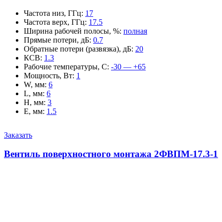
Частота низ, ГГц
:
17
Частота верх, ГГц
:
17.5
Ширина рабочей полосы, %
:
полная
Прямые потери, дБ
:
0.7
Обратные потери (развязка), дБ
:
20
КСВ
:
1.3
Рабочие температуры, С
:
-30 — +65
Мощность, Вт
:
1
W, мм
:
6
L, мм
:
6
H, мм
:
3
E, мм
:
1.5
Заказать
Вентиль поверхностного монтажа 2ФВПМ-17.3-1