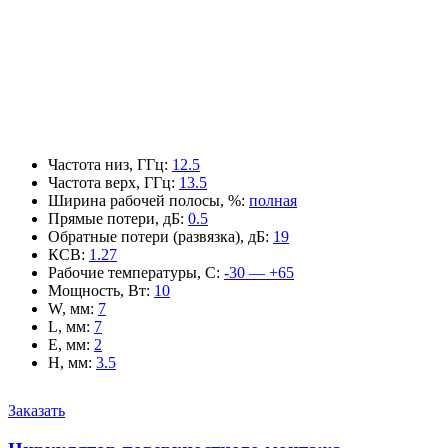
Частота низ, ГГц
:
12.5
Частота верх, ГГц
:
13.5
Ширина рабочей полосы, %
:
полная
Прямые потери, дБ
:
0.5
Обратные потери (развязка), дБ
:
19
КСВ
:
1.27
Рабочие температуры, С
:
-30 — +65
Мощность, Вт
:
10
W, мм
:
7
L, мм
:
7
E, мм
:
2
H, мм
:
3.5
Заказать