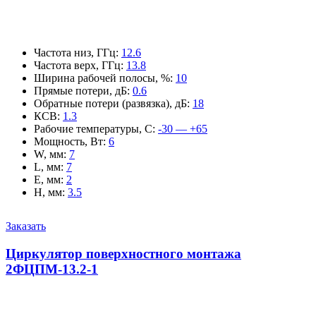
Частота низ, ГГц
:
12.6
Частота верх, ГГц
:
13.8
Ширина рабочей полосы, %
:
10
Прямые потери, дБ
:
0.6
Обратные потери (развязка), дБ
:
18
КСВ
:
1.3
Рабочие температуры, С
:
-30 — +65
Мощность, Вт
:
6
W, мм
:
7
L, мм
:
7
E, мм
:
2
H, мм
:
3.5
Заказать
Циркулятор поверхностного монтажа
2ФЦПМ-13.2-1