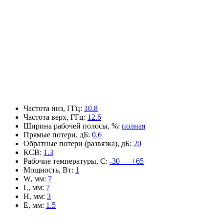
Частота низ, ГГц
:
10.8
Частота верх, ГГц
:
12.6
Ширина рабочей полосы, %
:
полная
Прямые потери, дБ
:
0.6
Обратные потери (развязка), дБ
:
20
КСВ
:
1.3
Рабочие температуры, С
:
-30 — +65
Мощность, Вт
:
1
W, мм
:
7
L, мм
:
7
H, мм
:
3
E, мм
:
1.5