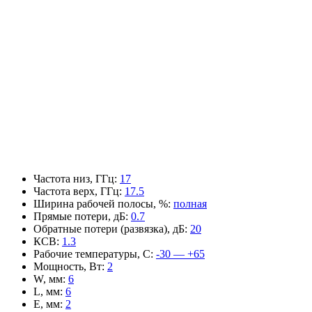
Частота низ, ГГц
:
17
Частота верх, ГГц
:
17.5
Ширина рабочей полосы, %
:
полная
Прямые потери, дБ
:
0.7
Обратные потери (развязка), дБ
:
20
КСВ
:
1.3
Рабочие температуры, С
:
-30 — +65
Мощность, Вт
:
2
W, мм
:
6
L, мм
:
6
E, мм
:
2