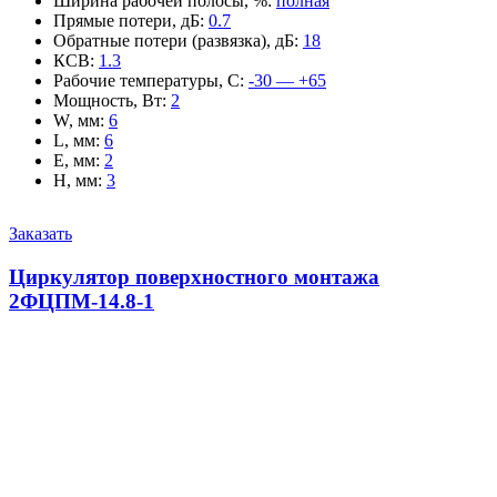
Ширина рабочей полосы, %
:
полная
Прямые потери, дБ
:
0.7
Обратные потери (развязка), дБ
:
18
КСВ
:
1.3
Рабочие температуры, С
:
-30 — +65
Мощность, Вт
:
2
W, мм
:
6
L, мм
:
6
E, мм
:
2
H, мм
:
3
Заказать
Циркулятор поверхностного монтажа
2ФЦПМ-14.8-1