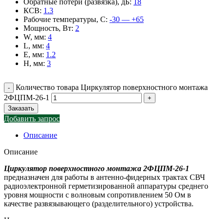
Обратные потери (развязка), дБ
:
18
КСВ
:
1.3
Рабочие температуры, С
:
-30 — +65
Мощность, Вт
:
2
W, мм
:
4
L, мм
:
4
E, мм
:
1.2
H, мм
:
3
Количество товара Циркулятор поверхностного монтажа
2ФЦПМ-26-1
Заказать
Добавить запрос
Описание
Описание
Циркулятор поверхностного монтажа 2ФЦПМ-26-1
предназначен для работы в антенно-фидерных трактах СВЧ
радиоэлектронной герметизированной аппаратуры среднего
уровня мощности с волновым сопротивлением 50 Ом в
качестве развязывающего (разделительного) устройства.