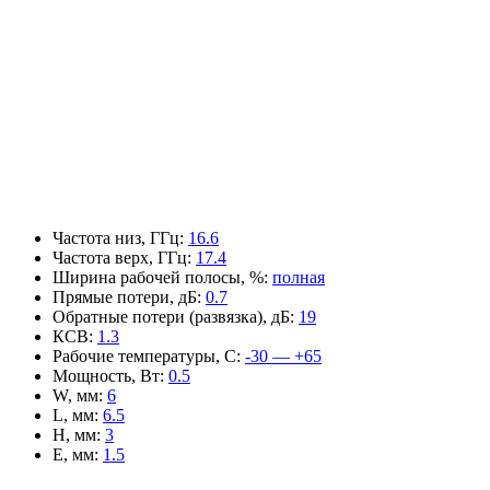
Частота низ, ГГц
:
16.6
Частота верх, ГГц
:
17.4
Ширина рабочей полосы, %
:
полная
Прямые потери, дБ
:
0.7
Обратные потери (развязка), дБ
:
19
КСВ
:
1.3
Рабочие температуры, С
:
-30 — +65
Мощность, Вт
:
0.5
W, мм
:
6
L, мм
:
6.5
H, мм
:
3
E, мм
:
1.5