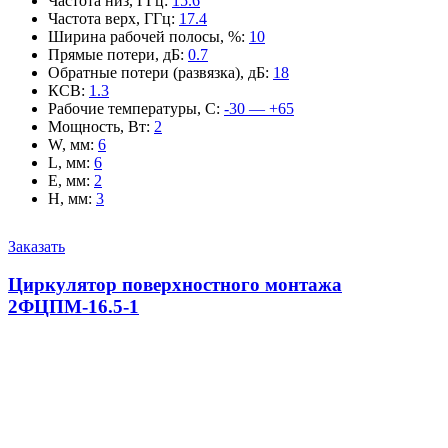
Частота низ, ГГц
:
15.6
Частота верх, ГГц
:
17.4
Ширина рабочей полосы, %
:
10
Прямые потери, дБ
:
0.7
Обратные потери (развязка), дБ
:
18
КСВ
:
1.3
Рабочие температуры, С
:
-30 — +65
Мощность, Вт
:
2
W, мм
:
6
L, мм
:
6
E, мм
:
2
H, мм
:
3
Заказать
Циркулятор поверхностного монтажа
2ФЦПМ-16.5-1