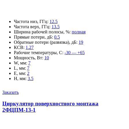
Частота низ, ГГц
:
12.5
Частота верх, ГГц
:
13.5
Ширина рабочей полосы, %
:
полная
Прямые потери, дБ
:
0.5
Обратные потери (развязка), дБ
:
19
КСВ
:
1.27
Рабочие температуры, С
:
-30 — +65
Мощность, Вт
:
10
W, мм
:
7
L, мм
:
7
E, мм
:
2
H, мм
:
3.5
Заказать
Циркулятор поверхностного монтажа
2ФЦПМ-13-1