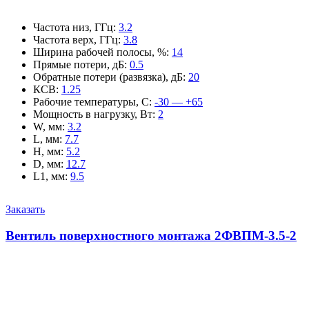
Частота низ, ГГц
:
3.2
Частота верх, ГГц
:
3.8
Ширина рабочей полосы, %
:
14
Прямые потери, дБ
:
0.5
Обратные потери (развязка), дБ
:
20
КСВ
:
1.25
Рабочие температуры, С
:
-30 — +65
Мощность в нагрузку, Вт
:
2
W, мм
:
3.2
L, мм
:
7.7
H, мм
:
5.2
D, мм
:
12.7
L1, мм
:
9.5
Заказать
Вентиль поверхностного монтажа 2ФВПМ-3.5-2