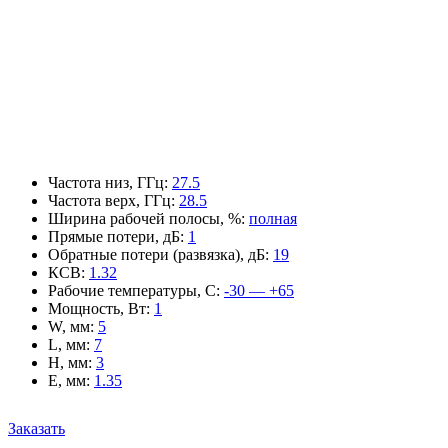
Частота низ, ГГц
:
27.5
Частота верх, ГГц
:
28.5
Ширина рабочей полосы, %
:
полная
Прямые потери, дБ
:
1
Обратные потери (развязка), дБ
:
19
КСВ
:
1.32
Рабочие температуры, С
:
-30 — +65
Мощность, Вт
:
1
W, мм
:
5
L, мм
:
7
H, мм
:
3
E, мм
:
1.35
Заказать