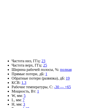
Частота низ, ГГц
:
23
Частота верх, ГГц
:
25
Ширина рабочей полосы, %
:
полная
Прямые потери, дБ
:
1
Обратные потери (развязка), дБ
:
19
КСВ
:
1.3
Рабочие температуры, С
:
-30 — +65
Мощность, Вт
:
1
W, мм
:
5
L, мм
:
7
H, мм
:
3