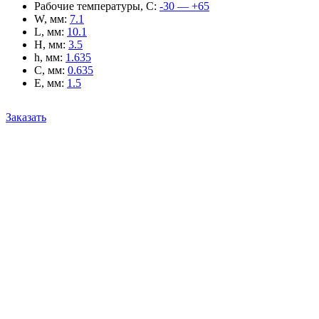
Рабочие температуры, С
:
-30 — +65
W, мм
:
7.1
L, мм
:
10.1
H, мм
:
3.5
h, мм
:
1.635
C, мм
:
0.635
E, мм
:
1.5
Заказать