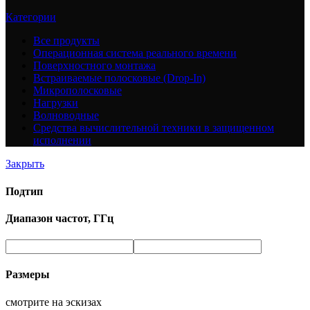
Категории
Все
продукты
Операционная система реального времени
Поверхностного монтажа
Встраиваемые полосковые (Drop-In)
Микрополосковые
Нагрузки
Волноводные
Средства вычислительной техники в защищенном
исполнении
Закрыть
Подтип
Диапазон частот, ГГц
Размеры
смотрите на эскизах