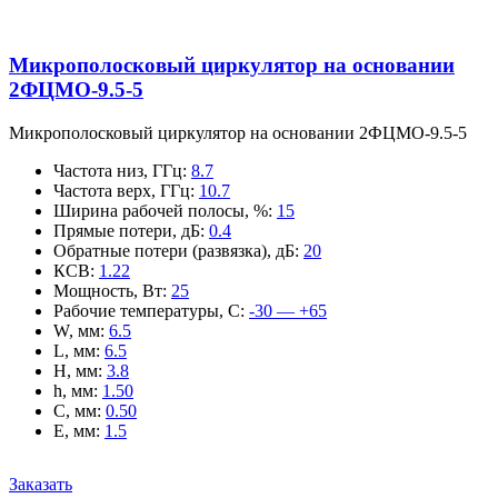
Микрополосковый циркулятор на основании
2ФЦМО-9.5-5
Микрополосковый циркулятор на основании 2ФЦМО-9.5-5
Частота низ, ГГц
:
8.7
Частота верх, ГГц
:
10.7
Ширина рабочей полосы, %
:
15
Прямые потери, дБ
:
0.4
Обратные потери (развязка), дБ
:
20
КСВ
:
1.22
Мощность, Вт
:
25
Рабочие температуры, С
:
-30 — +65
W, мм
:
6.5
L, мм
:
6.5
H, мм
:
3.8
h, мм
:
1.50
C, мм
:
0.50
E, мм
:
1.5
Заказать