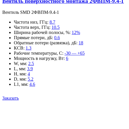
Вентиль поверхностного монтажа 2ФВПМ-9.4-1
Вентиль SMD 2ФВПМ-9.4-1
Частота низ, ГГц
:
8.7
Частота верх, ГГц
:
10.5
Ширина рабочей полосы, %
:
12%
Прямые потери, дБ
:
0.6
Обратные потери (развязка), дБ
:
18
КСВ
:
1.3
Рабочие температуры, С
:
-30 — +65
Мощность в нагрузку, Вт
:
6
W, мм
:
2.5
L, мм
:
3.9
H, мм
:
4
D, мм
:
5.2
L1, мм
:
4.6
Заказать