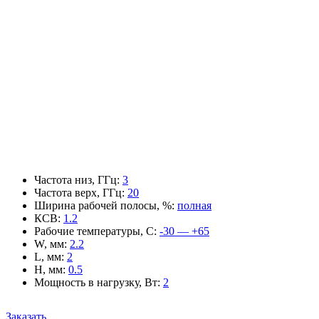
Частота низ, ГГц
:
3
Частота верх, ГГц
:
20
Ширина рабочей полосы, %
:
полная
КСВ
:
1.2
Рабочие температуры, С
:
-30 — +65
W, мм
:
2.2
L, мм
:
2
H, мм
:
0.5
Мощность в нагрузку, Вт
:
2
Заказать