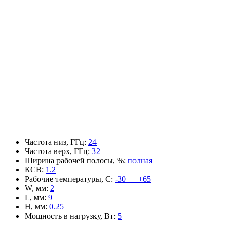
Частота низ, ГГц
:
24
Частота верх, ГГц
:
32
Ширина рабочей полосы, %
:
полная
КСВ
:
1.2
Рабочие температуры, С
:
-30 — +65
W, мм
:
2
L, мм
:
9
H, мм
:
0.25
Мощность в нагрузку, Вт
:
5