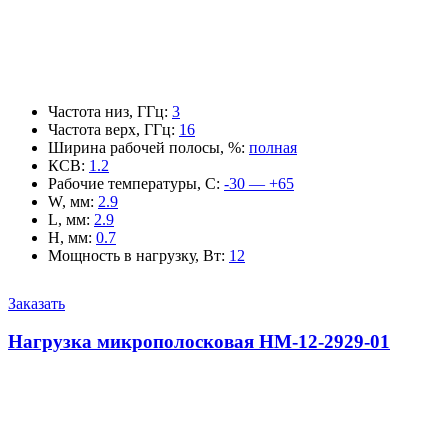
Частота низ, ГГц
:
3
Частота верх, ГГц
:
16
Ширина рабочей полосы, %
:
полная
КСВ
:
1.2
Рабочие температуры, С
:
-30 — +65
W, мм
:
2.9
L, мм
:
2.9
H, мм
:
0.7
Мощность в нагрузку, Вт
:
12
Заказать
Нагрузка микрополосковая НМ-12-2929-01