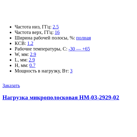
Частота низ, ГГц
:
2.5
Частота верх, ГГц
:
16
Ширина рабочей полосы, %
:
полная
КСВ
:
1.2
Рабочие температуры, С
:
-30 — +65
W, мм
:
2.9
L, мм
:
2.9
H, мм
:
0.7
Мощность в нагрузку, Вт
:
3
Заказать
Нагрузка микрополосковая НМ-03-2929-02