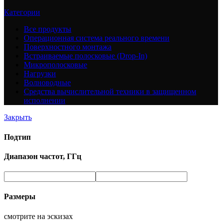
Категории
Все
продукты
Операционная система реального времени
Поверхностного монтажа
Встраиваемые полосковые (Drop-In)
Микрополосковые
Нагрузки
Волноводные
Средства вычислительной техники в защищенном
исполнении
Закрыть
Подтип
Диапазон частот, ГГц
Размеры
смотрите на эскизах