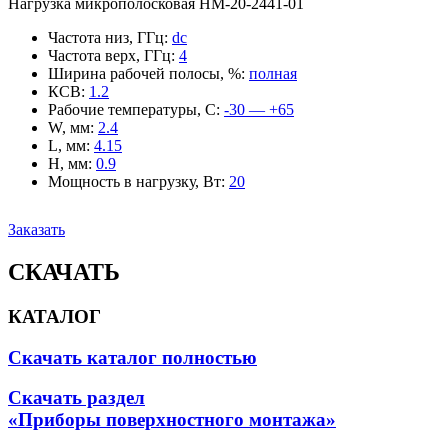
Нагрузка микрополосковая НМ-20-2441-01
Частота низ, ГГц
:
dc
Частота верх, ГГц
:
4
Ширина рабочей полосы, %
:
полная
КСВ
:
1.2
Рабочие температуры, С
:
-30 — +65
W, мм
:
2.4
L, мм
:
4.15
H, мм
:
0.9
Мощность в нагрузку, Вт
:
20
Заказать
СКАЧАТЬ
КАТАЛОГ
Скачать каталог полностью
Скачать раздел
«Приборы поверхностного монтажа»