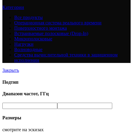
Категории
Все
продукты
Операционная система реального времени
Поверхностного монтажа
Встраиваемые полосковые (Drop-In)
Микрополосковые
Нагрузки
Волноводные
Средства вычислительной техники в защищенном
исполнении
Закрыть
Подтип
Диапазон частот, ГГц
Размеры
смотрите на эскизах