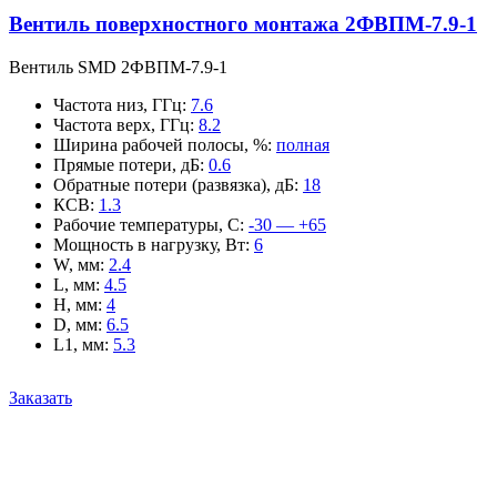
Вентиль поверхностного монтажа 2ФВПМ-7.9-1
Вентиль SMD 2ФВПМ-7.9-1
Частота низ, ГГц
:
7.6
Частота верх, ГГц
:
8.2
Ширина рабочей полосы, %
:
полная
Прямые потери, дБ
:
0.6
Обратные потери (развязка), дБ
:
18
КСВ
:
1.3
Рабочие температуры, С
:
-30 — +65
Мощность в нагрузку, Вт
:
6
W, мм
:
2.4
L, мм
:
4.5
H, мм
:
4
D, мм
:
6.5
L1, мм
:
5.3
Заказать