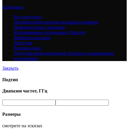
Категории
Все
продукты
Операционная система реального времени
Поверхностного монтажа
Встраиваемые полосковые (Drop-In)
Микрополосковые
Нагрузки
Волноводные
Средства вычислительной техники в защищенном
исполнении
Закрыть
Подтип
Диапазон частот, ГГц
Размеры
смотрите на эскизах