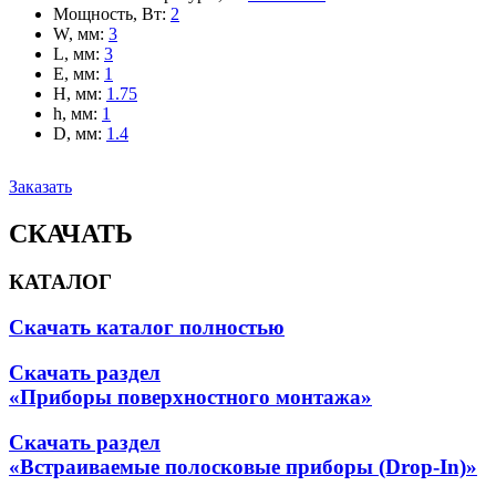
Мощность, Вт
:
2
W, мм
:
3
L, мм
:
3
E, мм
:
1
H, мм
:
1.75
h, мм
:
1
D, мм
:
1.4
Заказать
СКАЧАТЬ
КАТАЛОГ
Скачать каталог полностью
Скачать раздел
«Приборы поверхностного монтажа»
Скачать раздел
«Встраиваемые полосковые приборы (Drop-In)»