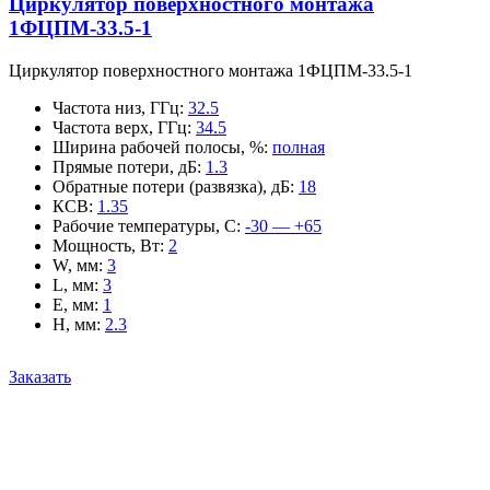
Циркулятор поверхностного монтажа
1ФЦПМ-33.5-1
Циркулятор поверхностного монтажа 1ФЦПМ-33.5-1
Частота низ, ГГц
:
32.5
Частота верх, ГГц
:
34.5
Ширина рабочей полосы, %
:
полная
Прямые потери, дБ
:
1.3
Обратные потери (развязка), дБ
:
18
КСВ
:
1.35
Рабочие температуры, С
:
-30 — +65
Мощность, Вт
:
2
W, мм
:
3
L, мм
:
3
E, мм
:
1
H, мм
:
2.3
Заказать