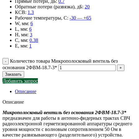
Прямые потери, дБ
:
0.7
Обратные потери (развязка), дБ
:
20
КСВ
:
1.3
Рабочие температуры, С
:
-30 — +65
W, мм
:
6
L, мм
:
6
H, мм
:
3
C, мм
:
0.38
E, мм
:
1
Количество товара Микрополосковый вентиль без
основания 2ФВМ-18.7-3*
Заказать
Добавить запрос
Описание
Описание
Микрополосковый вентиль без основания 2ФВМ-18.7-3*
предназначен для работы в антенно-фидерных трактах СВЧ
радиоэлектронной герметизированной аппаратуры среднего
уровня мощности с волновым сопротивлением 50 Ом в
качестве развязывающего (разделительного) устройства.