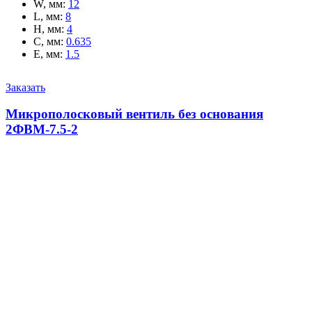
W, мм
:
12
L, мм
:
8
H, мм
:
4
C, мм
:
0.635
E, мм
:
1.5
Заказать
Микрополосковый вентиль без основания
2ФВМ-7.5-2