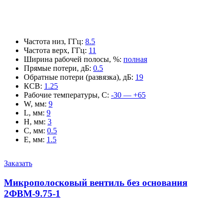
Частота низ, ГГц
:
8.5
Частота верх, ГГц
:
11
Ширина рабочей полосы, %
:
полная
Прямые потери, дБ
:
0.5
Обратные потери (развязка), дБ
:
19
КСВ
:
1.25
Рабочие температуры, С
:
-30 — +65
W, мм
:
9
L, мм
:
9
H, мм
:
3
C, мм
:
0.5
E, мм
:
1.5
Заказать
Микрополосковый вентиль без основания
2ФВМ-9.75-1