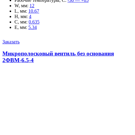
Рабочие температуры, С
:
-30 — +65
W, мм
:
12
L, мм
:
10.67
H, мм
:
4
C, мм
:
0.635
E, мм
:
5.34
Заказать
Микрополосковый вентиль без основания
2ФВМ-6.5-4