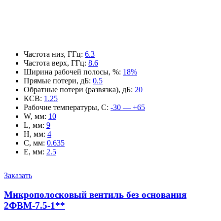
Частота низ, ГГц
:
6.3
Частота верх, ГГц
:
8.6
Ширина рабочей полосы, %
:
18%
Прямые потери, дБ
:
0.5
Обратные потери (развязка), дБ
:
20
КСВ
:
1.25
Рабочие температуры, С
:
-30 — +65
W, мм
:
10
L, мм
:
9
H, мм
:
4
C, мм
:
0.635
E, мм
:
2.5
Заказать
Микрополосковый вентиль без основания
2ФВМ-7.5-1**