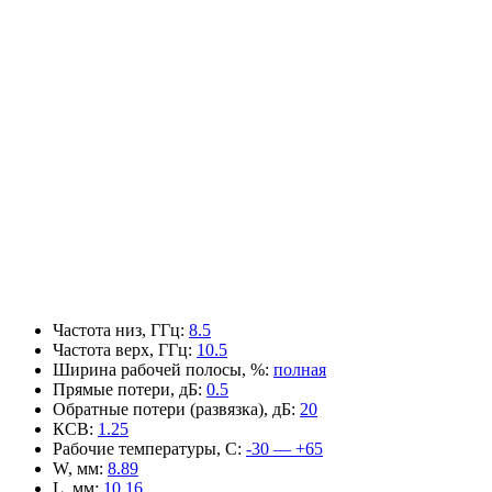
Частота низ, ГГц
:
8.5
Частота верх, ГГц
:
10.5
Ширина рабочей полосы, %
:
полная
Прямые потери, дБ
:
0.5
Обратные потери (развязка), дБ
:
20
КСВ
:
1.25
Рабочие температуры, С
:
-30 — +65
W, мм
:
8.89
L, мм
:
10.16