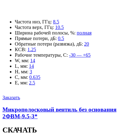
Частота низ, ГГц
:
8.5
Частота верх, ГГц
:
10.5
Ширина рабочей полосы, %
:
полная
Прямые потери, дБ
:
0.5
Обратные потери (развязка), дБ
:
20
КСВ
:
1.25
Рабочие температуры, С
:
-30 — +65
W, мм
:
14
L, мм
:
14
H, мм
:
3
C, мм
:
0.635
E, мм
:
2.5
Заказать
Микрополосковый вентиль без основания
2ФВМ-9.5-3*
СКАЧАТЬ