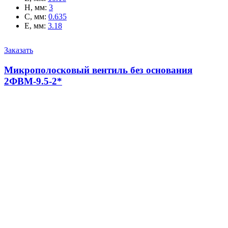
H, мм
:
3
C, мм
:
0.635
E, мм
:
3.18
Заказать
Микрополосковый вентиль без основания
2ФВМ-9.5-2*