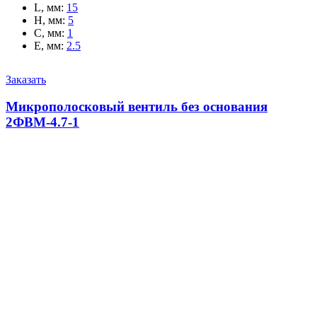
L, мм
:
15
H, мм
:
5
C, мм
:
1
E, мм
:
2.5
Заказать
Микрополосковый вентиль без основания
2ФВМ-4.7-1