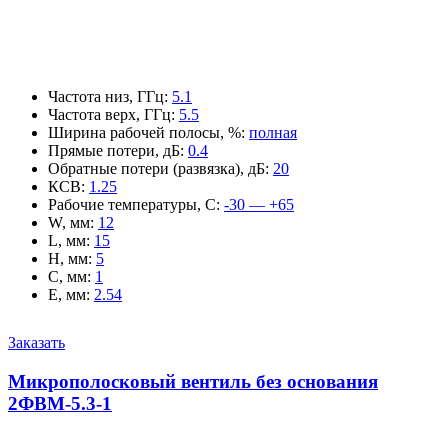
Частота низ, ГГц
:
5.1
Частота верх, ГГц
:
5.5
Ширина рабочей полосы, %
:
полная
Прямые потери, дБ
:
0.4
Обратные потери (развязка), дБ
:
20
КСВ
:
1.25
Рабочие температуры, С
:
-30 — +65
W, мм
:
12
L, мм
:
15
H, мм
:
5
C, мм
:
1
E, мм
:
2.54
Заказать
Микрополосковый вентиль без основания
2ФВМ-5.3-1