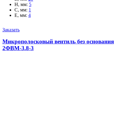
H, мм
:
5
C, мм
:
1
E, мм
:
4
Заказать
Микрополосковый вентиль без основания
2ФВМ-3.8-3