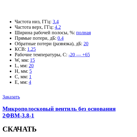
Частота низ, ГГц
:
3.4
Частота верх, ГГц
:
4.2
Ширина рабочей полосы, %
:
полная
Прямые потери, дБ
:
0.4
Обратные потери (развязка), дБ
:
20
КСВ
:
1.25
Рабочие температуры, С
:
-20 — +65
W, мм
:
15
L, мм
:
20
H, мм
:
5
C, мм
:
1
E, мм
:
4
Заказать
Микрополосковый вентиль без основания
2ФВМ-3.8-1
СКАЧАТЬ