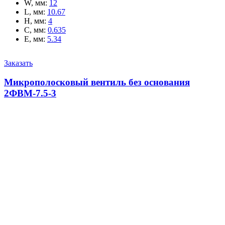
W, мм
:
12
L, мм
:
10.67
H, мм
:
4
C, мм
:
0.635
E, мм
:
5.34
Заказать
Микрополосковый вентиль без основания
2ФВМ-7.5-3