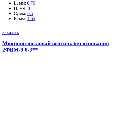
L, мм
:
8.76
H, мм
:
3
C, мм
:
0.5
E, мм
:
1.65
Заказать
Микрополосковый вентиль без основания
2ФВМ-9.0-3**