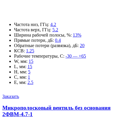
Частота низ, ГГц
:
4.2
Частота верх, ГГц
:
5.2
Ширина рабочей полосы, %
:
13%
Прямые потери, дБ
:
0.4
Обратные потери (развязка), дБ
:
20
КСВ
:
1.25
Рабочие температуры, С
:
-30 — +65
W, мм
:
15
L, мм
:
15
H, мм
:
5
C, мм
:
1
E, мм
:
2.5
Заказать
Микрополосковый вентиль без основания
2ФВМ-4.7-1