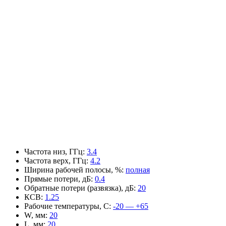
Частота низ, ГГц
:
3.4
Частота верх, ГГц
:
4.2
Ширина рабочей полосы, %
:
полная
Прямые потери, дБ
:
0.4
Обратные потери (развязка), дБ
:
20
КСВ
:
1.25
Рабочие температуры, С
:
-20 — +65
W, мм
:
20
L, мм
:
20