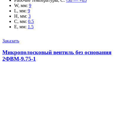
Рабочие температуры, С
:
-30 — +65
W, мм
:
9
L, мм
:
9
H, мм
:
3
C, мм
:
0.5
E, мм
:
1.5
Заказать
Микрополосковый вентиль без основания
2ФВМ-9.75-1