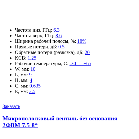
Частота низ, ГГц
:
6.3
Частота верх, ГГц
:
8.6
Ширина рабочей полосы, %
:
18%
Прямые потери, дБ
:
0.5
Обратные потери (развязка), дБ
:
20
КСВ
:
1.25
Рабочие температуры, С
:
-30 — +65
W, мм
:
10
L, мм
:
9
H, мм
:
4
C, мм
:
0.635
E, мм
:
2.5
Заказать
Микрополосковый вентиль без основания
2ФВМ-7.5-8*