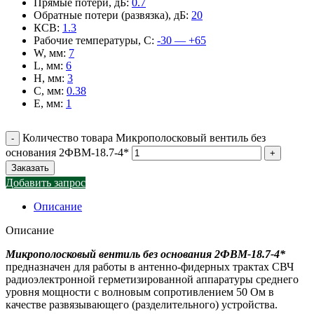
Прямые потери, дБ
:
0.7
Обратные потери (развязка), дБ
:
20
КСВ
:
1.3
Рабочие температуры, С
:
-30 — +65
W, мм
:
7
L, мм
:
6
H, мм
:
3
C, мм
:
0.38
E, мм
:
1
Количество товара Микрополосковый вентиль без
основания 2ФВМ-18.7-4*
Заказать
Добавить запрос
Описание
Описание
Микрополосковый вентиль без основания 2ФВМ-18.7-4*
предназначен для работы в антенно-фидерных трактах СВЧ
радиоэлектронной герметизированной аппаратуры среднего
уровня мощности с волновым сопротивлением 50 Ом в
качестве развязывающего (разделительного) устройства.