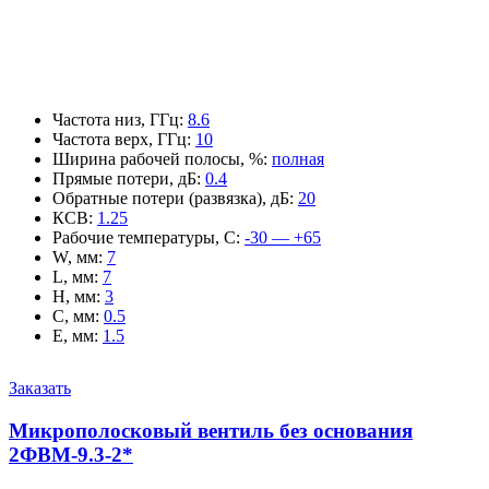
Частота низ, ГГц
:
8.6
Частота верх, ГГц
:
10
Ширина рабочей полосы, %
:
полная
Прямые потери, дБ
:
0.4
Обратные потери (развязка), дБ
:
20
КСВ
:
1.25
Рабочие температуры, С
:
-30 — +65
W, мм
:
7
L, мм
:
7
H, мм
:
3
C, мм
:
0.5
E, мм
:
1.5
Заказать
Микрополосковый вентиль без основания
2ФВМ-9.3-2*