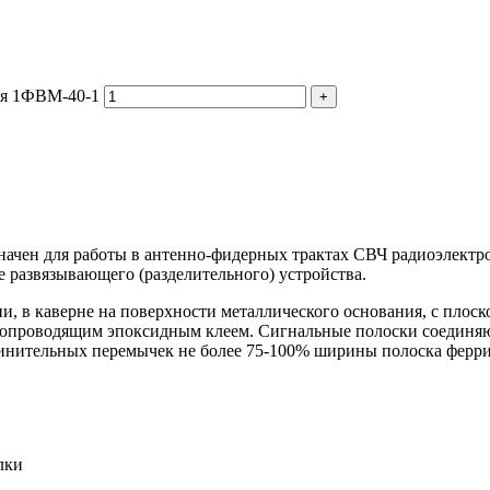
ия 1ФВМ-40-1
начен для работы в антенно-фидерных трактах СВЧ радиоэлектр
 развязывающего (разделительного) устройства.
, в каверне на поверхности металлического основания, с плоск
копроводящим эпоксидным клеем. Сигнальные полоски соединя
нительных перемычек не более 75-100% ширины полоска феррит
лки