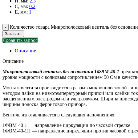
H, мм
:
2.3
C, мм
:
0.2
E, мм
:
1
Количество товара Микрополосковый вентиль без основан
Заказать
Добавить запрос
Описание
Описание
Микрополосковый вентиль без основания 1ФВМ-40-1
предназ
уровня мощности с волновым сопротивлением 50 Ом в качестве
Монтаж вентиля производится в разрыв микрополосковой линии
методом пайки на низкотемпературный припой или клейки то
расщепленным электродом или ультразвуком. Ширина присоеди
ширины полоска ферритового прибора.
Вентиль изготавливается в следующих исполнениях:
1ФВМ-40-1 — направление циркуляции по часовой стрелке
1ФВМ-40-1П — направление циркуляции против часовой стре