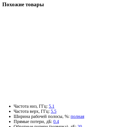
Похожие товары
Частота низ, ГГц
:
5.1
Частота верх, ГГц
:
5.5
Ширина рабочей полосы, %
:
полная
Прямые потери, дБ
:
0.4
Обратные потери (развязка), дБ
:
20