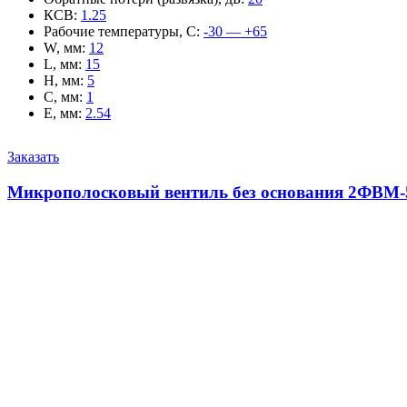
КСВ
:
1.25
Рабочие температуры, С
:
-30 — +65
W, мм
:
12
L, мм
:
15
H, мм
:
5
C, мм
:
1
E, мм
:
2.54
Заказать
Микрополосковый вентиль без основания 2ФВМ-5