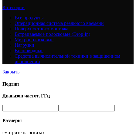
Категории
Все
продукты
Операционная система реального времени
Поверхностного монтажа
Встраиваемые полосковые (Drop-In)
Микрополосковые
Нагрузки
Волноводные
Средства вычислительной техники в защищенном
исполнении
Закрыть
Подтип
Диапазон частот, ГГц
Размеры
смотрите на эскизах