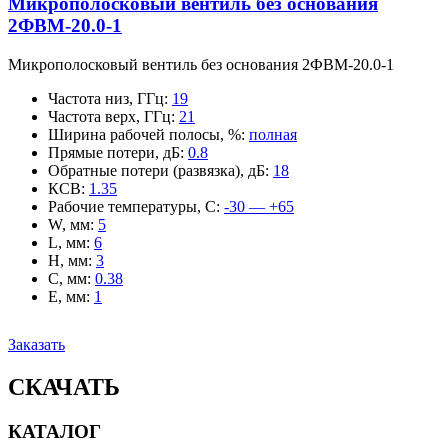
Микрополосковый вентиль без основания
2ФВМ-20.0-1
Микрополосковый вентиль без основания 2ФВМ-20.0-1
Частота низ, ГГц
:
19
Частота верх, ГГц
:
21
Ширина рабочей полосы, %
:
полная
Прямые потери, дБ
:
0.8
Обратные потери (развязка), дБ
:
18
КСВ
:
1.35
Рабочие температуры, С
:
-30 — +65
W, мм
:
5
L, мм
:
6
H, мм
:
3
C, мм
:
0.38
E, мм
:
1
Заказать
СКАЧАТЬ
КАТАЛОГ