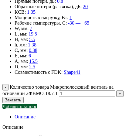
Прямые потери, дБ
:
0.8
Обратные потери (развязка), дБ
:
20
КСВ
:
1.35
Мощность в нагрузку, Вт
:
1
Рабочие температуры, С
:
-30 — +65
W, мм
:
7
L, мм
:
19.5
H, мм
:
5.5
h, мм
:
1.38
C, мм
:
0.38
E, мм
:
6
A, мм
:
15.5
D, мм
:
2.5
Совместимость с FDK
:
Shape41
Количество товара Микрополосковый вентиль на
основании 2ФВМO-18.7-1
Заказать
Добавить запрос
Описание
Описание