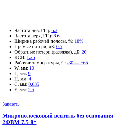
Частота низ, ГГц
:
6.3
Частота верх, ГГц
:
8.6
Ширина рабочей полосы, %
:
18%
Прямые потери, дБ
:
0.5
Обратные потери (развязка), дБ
:
20
КСВ
:
1.25
Рабочие температуры, С
:
-30 — +65
W, мм
:
10
L, мм
:
9
H, мм
:
4
C, мм
:
0.635
E, мм
:
2.5
Заказать
Микрополосковый вентиль без основания
2ФВМ-7.5-8*