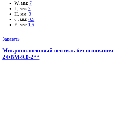
W, мм
:
7
L, мм
:
7
H, мм
:
3
C, мм
:
0.5
E, мм
:
1.5
Заказать
Микрополосковый вентиль без основания
2ФВМ-9.0-2**