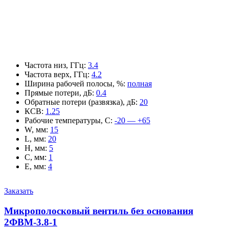
Частота низ, ГГц
:
3.4
Частота верх, ГГц
:
4.2
Ширина рабочей полосы, %
:
полная
Прямые потери, дБ
:
0.4
Обратные потери (развязка), дБ
:
20
КСВ
:
1.25
Рабочие температуры, С
:
-20 — +65
W, мм
:
15
L, мм
:
20
H, мм
:
5
C, мм
:
1
E, мм
:
4
Заказать
Микрополосковый вентиль без основания
2ФВМ-3.8-1