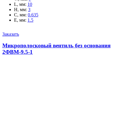
L, мм
:
10
H, мм
:
3
C, мм
:
0.635
E, мм
:
1.5
Заказать
Микрополосковый вентиль без основания
2ФВМ-9.5-1