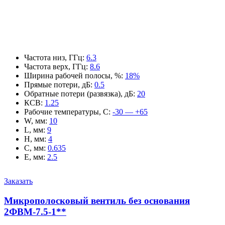
Частота низ, ГГц
:
6.3
Частота верх, ГГц
:
8.6
Ширина рабочей полосы, %
:
18%
Прямые потери, дБ
:
0.5
Обратные потери (развязка), дБ
:
20
КСВ
:
1.25
Рабочие температуры, С
:
-30 — +65
W, мм
:
10
L, мм
:
9
H, мм
:
4
C, мм
:
0.635
E, мм
:
2.5
Заказать
Микрополосковый вентиль без основания
2ФВМ-7.5-1**