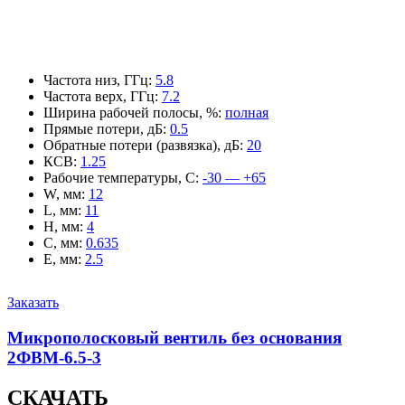
Частота низ, ГГц
:
5.8
Частота верх, ГГц
:
7.2
Ширина рабочей полосы, %
:
полная
Прямые потери, дБ
:
0.5
Обратные потери (развязка), дБ
:
20
КСВ
:
1.25
Рабочие температуры, С
:
-30 — +65
W, мм
:
12
L, мм
:
11
H, мм
:
4
C, мм
:
0.635
E, мм
:
2.5
Заказать
Микрополосковый вентиль без основания
2ФВМ-6.5-3
СКАЧАТЬ