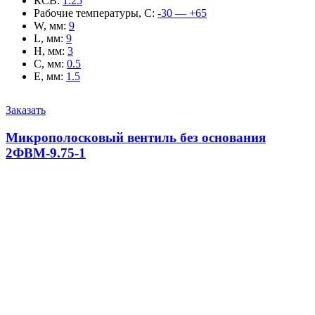
КСВ
:
1.25
Рабочие температуры, С
:
-30 — +65
W, мм
:
9
L, мм
:
9
H, мм
:
3
C, мм
:
0.5
E, мм
:
1.5
Заказать
Микрополосковый вентиль без основания
2ФВМ-9.75-1