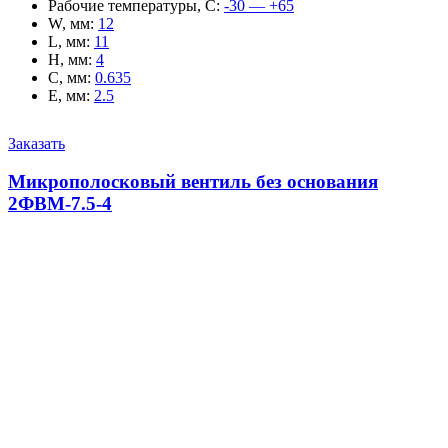
Рабочие температуры, С
:
-30 — +65
W, мм
:
12
L, мм
:
11
H, мм
:
4
C, мм
:
0.635
E, мм
:
2.5
Заказать
Микрополосковый вентиль без основания
2ФВМ-7.5-4