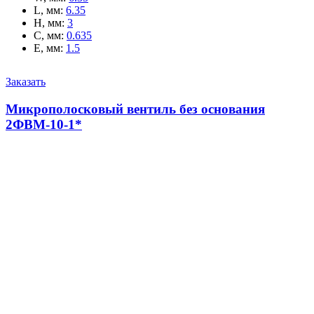
L, мм
:
6.35
H, мм
:
3
C, мм
:
0.635
E, мм
:
1.5
Заказать
Микрополосковый вентиль без основания
2ФВМ-10-1*