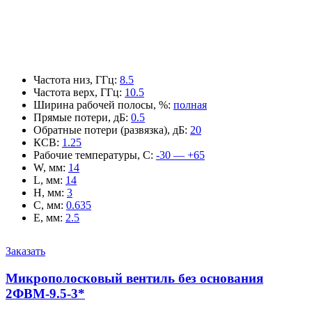
Частота низ, ГГц
:
8.5
Частота верх, ГГц
:
10.5
Ширина рабочей полосы, %
:
полная
Прямые потери, дБ
:
0.5
Обратные потери (развязка), дБ
:
20
КСВ
:
1.25
Рабочие температуры, С
:
-30 — +65
W, мм
:
14
L, мм
:
14
H, мм
:
3
C, мм
:
0.635
E, мм
:
2.5
Заказать
Микрополосковый вентиль без основания
2ФВМ-9.5-3*