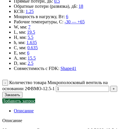
Прямые потери, дБ
:
0.5
Обратные потери (развязка), дБ
:
18
КСВ
:
1.25
Мощность в нагрузку, Вт
:
6
Рабочие температуры, С
:
-30 — +65
W, мм
:
7
L, мм
:
19.5
H, мм
:
5.5
h, мм
:
1.635
C, мм
:
0.635
E, мм
:
6
A, мм
:
15.5
D, мм
:
2.5
Совместимость с FDK
:
Shape41
Количество товара Микрополосковый вентиль на
основании 2ФВМO-12.5-1
Заказать
Добавить запрос
Описание
Описание