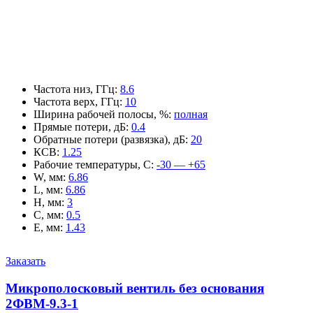
Частота низ, ГГц
:
8.6
Частота верх, ГГц
:
10
Ширина рабочей полосы, %
:
полная
Прямые потери, дБ
:
0.4
Обратные потери (развязка), дБ
:
20
КСВ
:
1.25
Рабочие температуры, С
:
-30 — +65
W, мм
:
6.86
L, мм
:
6.86
H, мм
:
3
C, мм
:
0.5
E, мм
:
1.43
Заказать
Микрополосковый вентиль без основания
2ФВМ-9.3-1