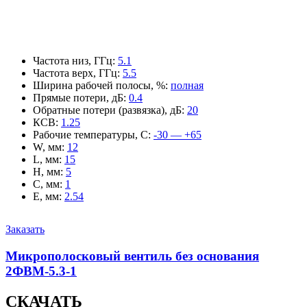
Частота низ, ГГц
:
5.1
Частота верх, ГГц
:
5.5
Ширина рабочей полосы, %
:
полная
Прямые потери, дБ
:
0.4
Обратные потери (развязка), дБ
:
20
КСВ
:
1.25
Рабочие температуры, С
:
-30 — +65
W, мм
:
12
L, мм
:
15
H, мм
:
5
C, мм
:
1
E, мм
:
2.54
Заказать
Микрополосковый вентиль без основания
2ФВМ-5.3-1
СКАЧАТЬ