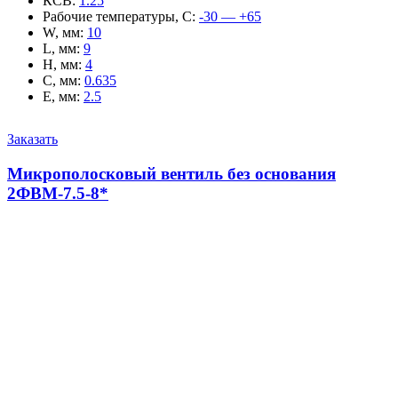
КСВ
:
1.25
Рабочие температуры, С
:
-30 — +65
W, мм
:
10
L, мм
:
9
H, мм
:
4
C, мм
:
0.635
E, мм
:
2.5
Заказать
Микрополосковый вентиль без основания
2ФВМ-7.5-8*