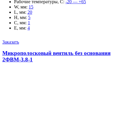
Рабочие температуры, С
:
-20 — +65
W, мм
:
15
L, мм
:
20
H, мм
:
5
C, мм
:
1
E, мм
:
4
Заказать
Микрополосковый вентиль без основания
2ФВМ-3.8-1