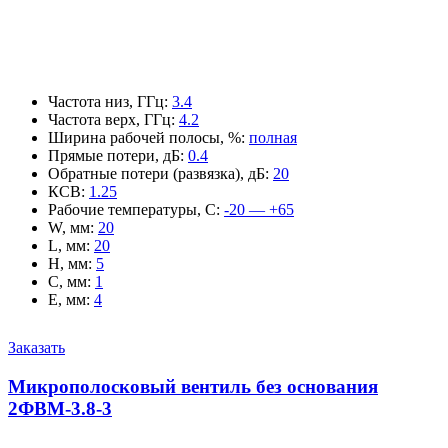
Частота низ, ГГц
:
3.4
Частота верх, ГГц
:
4.2
Ширина рабочей полосы, %
:
полная
Прямые потери, дБ
:
0.4
Обратные потери (развязка), дБ
:
20
КСВ
:
1.25
Рабочие температуры, С
:
-20 — +65
W, мм
:
20
L, мм
:
20
H, мм
:
5
C, мм
:
1
E, мм
:
4
Заказать
Микрополосковый вентиль без основания
2ФВМ-3.8-3