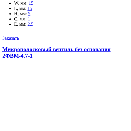
W, мм
:
15
L, мм
:
15
H, мм
:
5
C, мм
:
1
E, мм
:
2.5
Заказать
Микрополосковый вентиль без основания
2ФВМ-4.7-1